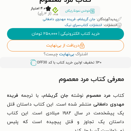
کتاب مرد معصوم
۴.۰ امتیاز
خواندن نمونۀ رایگان
(از ۳ رأی)
پدیدآورندگان:
جان گریشام
،
فریده مهدوی دامغانی
انتشارات:
انتشارات کتاب‌سرای نیک
خرید کتاب الکترونیکی
|
۲۵۰,۰۰۰
تومان
دریافت از بی‌نهایت
اشتراک
بی‌نهایت
چیست؟
٪۳۰ تخفیف اولین خرید کتاب با کد
OFF30
معرفی کتاب مرد معصوم
کتاب
مرد معصوم
نوشته
جان گریشا
م، با ترجمه
فریده
مهدوی دامغانی
منتشر شده است. این کتاب داستان قتل
یک پیشخدمت در سال ۱۹۸۲ میلادی است. این کتاب
داستان یک تجاوز و قتل پیچیده است که پلیس
نمی‌توانست آن را حل کند.