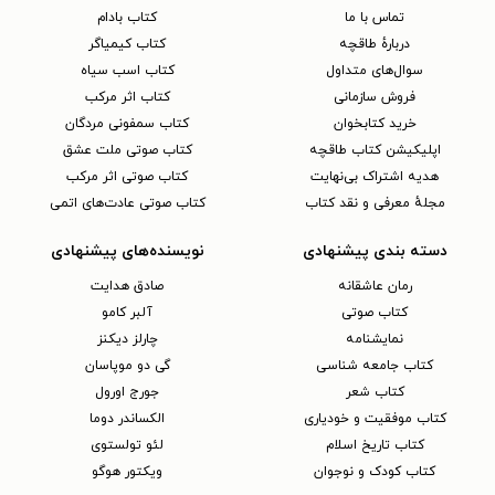
تماس با ما
کتاب بادام
دربارهٔ طاقچه
کتاب کیمیاگر
سوال‌های متداول
کتاب اسب سیاه
فروش سازمانی
کتاب اثر مرکب
خرید کتابخوان
کتاب سمفونی مردگان
اپلیکیشن کتاب طاقچه
کتاب صوتی ملت عشق
هدیه اشتراک بی‌نهایت
کتاب صوتی اثر مرکب
مجلهٔ معرفی و نقد کتاب
کتاب صوتی عادت‌های اتمی
دسته بندی پیشنهادی
نویسنده‌های پیشنهادی
رمان عاشقانه
صادق هدایت
کتاب‌ صوتی
آلبر کامو
نمایشنامه
چارلز دیکنز
کتاب جامعه شناسی
گی دو موپاسان
کتاب شعر
جورج اورول
کتاب موفقیت و خودیاری
الکساندر دوما
کتاب تاریخ اسلام
لئو تولستوی
کتاب کودک و نوجوان
ویکتور هوگو