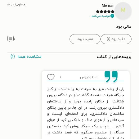
۱۴۰۲/۰۹/۲۸
Mehran
M
توصیه می‌کنم.
عالی بود
مفید بود (۱)
مفید نبود
۰
مشاهده همه
(۱)
بریده‌هایی از کتاب
استودیوس
۱
ران از پشت میز به سرعت به پا خاست، از کنار
جایگاه هیئت منصفه گذشت، از در دادگاه بیرون
شتافت، از پلکان پایین دوید و از ساختمان
دادگستری بیرون رفت. در آن جا، در پایین پلکان
ساختمان دادگستری، برای لحظه‌ای ایستاد و
سینه‌اش را از هوای صاف و خنک پر کرد. از هوای
آزادی ... سپس یک سیگار روشن کرد. نخستین
سیگار، از میلیون سیگاری که قصد داشت در
دنیای آزاد اطرافش دود کند.