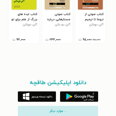
کتاب صوتی از
کتاب صوتی
کتاب ایده های
کتا
تروما تا ترمیم
جستارهایی درباره‌
بزرگ از علم برای تو
کوز
آلن دوباتن
آلن دو باتن
خودشناسی و بلوغ
آلن دوباتن
موف
آلن
۹
عاطفی
۹۵,۰۰۰
ت
۲۴۳,۰۰۰
ت
۹۳,۰۰۰
ت
۱۹۰,۰۰۰
دانلود اپلیکیشن طاقچه
... موارد دیگر