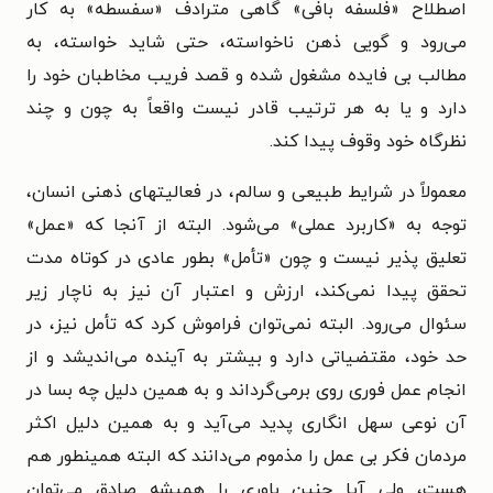
اصطلاح «فلسفه ‏بافی» گاهی مترادف «سفسطه» به کار
می‌‏رود و گویی ذهن ناخواسته، حتی شاید خواسته، به
مطالب بی‏ فایده مشغول شده و قصد فریب مخاطبان خود را
دارد و یا به هر ترتیب قادر نیست واقعاً به چون و چند
نظرگاه خود وقوف پیدا کند.
معمولاً در شرایط طبیعی و سالم، در فعالیتهای ذهنی انسان،
توجه به «کاربرد عملی» می‌‏شود. البته از آنجا که «عمل»
تعلیق‏ پذیر نیست و چون «تأمل» بطور عادی در کوتاه مدت
تحقق پیدا نمی‌‏کند، ارزش و اعتبار آن نیز به ناچار زیر
سئوال می‌‏رود. البته نمی‌‏توان فراموش کرد که تأمل نیز، در
حد خود، مقتضیاتی دارد و بیشتر به آینده می‌‏اندیشد و از
انجام عمل فوری روی برمی‌‏گرداند و به همین دلیل چه بسا در
آن نوعی سهل ‏انگاری پدید می‌‏آید و به همین دلیل اکثر
مردمان فکر بی عمل را مذموم می‌‏دانند که البته همینطور هم
هست، ولی آیا چنین باوری را همیشه صادق می‌‏توان