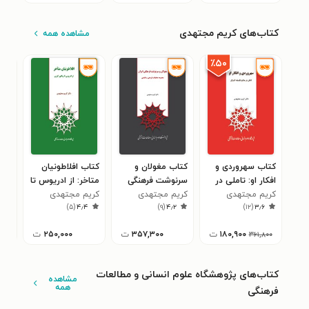
کتاب‌های کریم مجتهدی
مشاهده همه
٪۵۰
کتاب سهروردی و
کتاب مغولان و
کتاب افلاطونیان
کتا
افکار او: تاملی در
سرنوشت فرهنگی
متاخر: از ادریوس تا
آلم
کریم مجتهدی
منابع فلسفه اشراق
ایران
ک‍ری‍م‌ م‍ج‍ت‍ه‍دی‌
کریم مجتهدی
ویکتور کوزن
کریم مج
۷
)
۵
(
۴٫۴
)
۹
(
۴٫۲
)
۱۲
(
۳٫۶
۱۸۰,۹۰۰
ت
۳۵۷,۳۰۰
ت
۲۵۰,۰۰۰
ت
۳۶۱,۸۰۰
کتاب‌های پژوهشگاه علوم انسانی و مطالعات
مشاهده
همه
فرهنگی