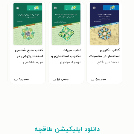
کتاب تکاپوی
کتاب میراث
کتاب منبع شناسی
کتا
استعمار در مناسبات
مکتوب استعماری و
استعمارپژوهی در
اطل
محمدعلی فتح
بین المللی غرب
مهدیه مرادپور
ضد استعماری در
جهان عرب
مریم هاشمی
محم
است
آسیا
اللهی
متون دوره صفوی و
قاجار
۵۰,۰۰۰
ت
۱۸۰,۰۰۰
ت
۹۰,۰۰۰
ت
دانلود اپلیکیشن طاقچه