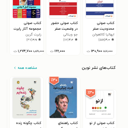
کتاب صوتی
کتاب صوتی حضور
کتاب صوتی
کتا
محدودیت صفر
در وضعیت صفر
مجموعه آثار رابرت
رها
ایهالیا کالاهولن
جو ویتالی
گرین
رابرت گرین
دیم
۵
)
۴۷
(
۳٫۹
)
۱۱۶
(
۴٫۲
)
۵۵۹
(
۴٫۰
۱۳۰,۹۰۰
ت
۱۶۶,۰۰۰
ت
۱,۲۷۴,۷۰۰
ت
۰
۱,۸۲۱,۰۰۰
۱۸۷,۰۰۰
کتاب‌های نشر نوین
مشاهده همه
٪۳۰
٪۳۰
کتاب صوتی از نو
کتاب راهنمای
کتاب چگونه زنده
کتا