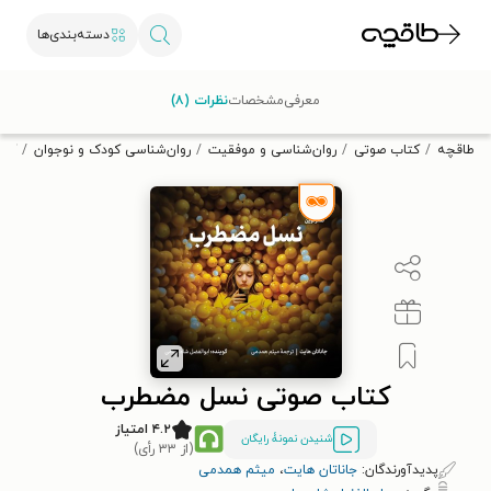
دسته‌بندی‌ها
با کد تخفیف OFF30 اولین کتاب الکترونیکی یا صوتی‌ات را با ۳۰٪
معرفی
مشخصات
نظرات (۸)
تخفیف از طاقچه دریافت کن.
طاقچه
کتاب صوتی
روان‌شناسی و موفقیت
روان‌شناسی کودک و نوجوان
کتا
کتاب صوتی نسل مضطرب
۴.۲ امتیاز
شنیدن نمونۀ رایگان
(از ۳۳ رأی)
پدیدآورندگان:
جاناتان هایت
،
میثم همدمی