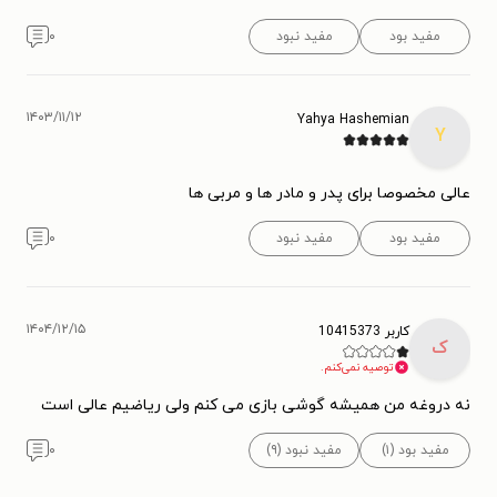
مفید بود
مفید نبود
۰
۱۴۰۳/۱۱/۱۲
Yahya Hashemian
Y
عالی مخصوصا برای پدر و مادر ها و مربی ها
مفید بود
مفید نبود
۰
۱۴۰۴/۱۲/۱۵
کاربر 10415373
ک
توصیه نمی‌کنم.
نه دروغه من همیشه گوشی بازی می کنم ولی ریاضیم عالی است
مفید بود (۱)
مفید نبود (۹)
۰