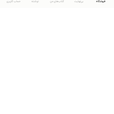
فروشگاه
بی‌نهایت
کتاب‌های من
نوشته
حساب کاربری
دانلود اپلیکیشن طاقچه
... موارد دیگر
مشاهدهٔ دیگر نسخه‌های طاقچه