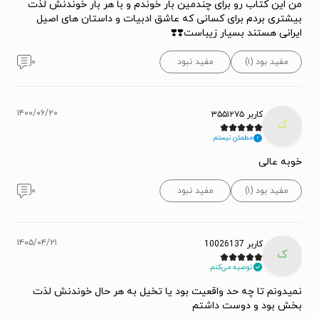
من این کتاب رو برای چندمین بار خوندم و با هر بار خوندنش لذت
بیشتری بردم برای کسانی که عاشق ادبیات و داستان های اصیل
ایرانی هستند بسیار زیباست⁦❣️⁩⁦❣️⁩
مفید بود (۱)
مفید نبود
۰
۱۴۰۰/۰۶/۲۰
کاربر ۳۵۵۱۲۷۵
ک
مطمئن نیستم.
خوبه عالی
مفید بود (۱)
مفید نبود
۰
۱۴۰۵/۰۴/۲۱
کاربر 10026137
ک
توصیه می‌کنم.
نمیدونم تا چه حد واقعیت بود یا تخیل به هر حال خوندنش لذت
بخش بود و دوست داشتم