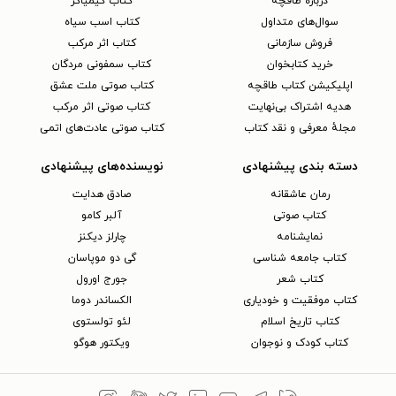
دربارهٔ طاقچه
کتاب کیمیاگر
سوال‌های متداول
کتاب اسب سیاه
فروش سازمانی
کتاب اثر مرکب
خرید کتابخوان
کتاب سمفونی مردگان
اپلیکیشن کتاب طاقچه
کتاب صوتی ملت عشق
هدیه اشتراک بی‌نهایت
کتاب صوتی اثر مرکب
مجلهٔ معرفی و نقد کتاب
کتاب صوتی عادت‌های اتمی
دسته بندی پیشنهادی
نویسنده‌های پیشنهادی
رمان عاشقانه
صادق هدایت
کتاب‌ صوتی
آلبر کامو
نمایشنامه
چارلز دیکنز
کتاب جامعه شناسی
گی دو موپاسان
کتاب شعر
جورج اورول
کتاب موفقیت و خودیاری
الکساندر دوما
کتاب تاریخ اسلام
لئو تولستوی
کتاب کودک و نوجوان
ویکتور هوگو