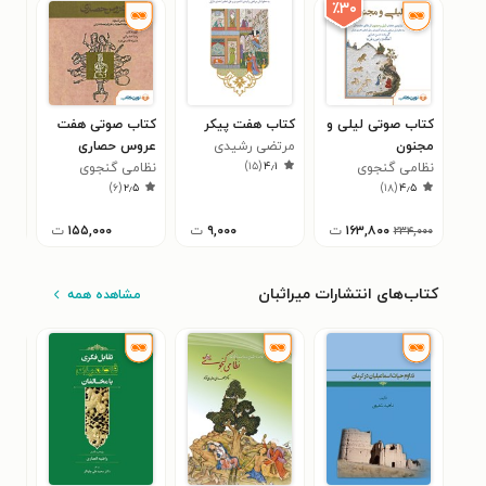
٪۳۰
کتاب صوتی لیلی و
کتاب هفت پیکر
کتاب صوتی هفت
کتا
مجنون
مرتضی رشیدی
عروس حصاری
لطا
)
۱۵
(
۴٫۱
نظامی گنجوی
آشجردی
نظامی گنجوی
مرت
۸
)
۶
(
۲٫۵
)
۱۸
(
۴٫۵
آشج
۱۶۳,۸۰۰
ت
۹,۰۰۰
ت
۱۵۵,۰۰۰
ت
۲۳۴,۰۰۰
کتاب‌های انتشارات میراثبان
مشاهده همه