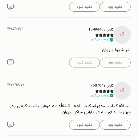
مفید بود
مفید نبود
۰
۱۴۰۵/۰۲/۱۱
کاربر 10484458
ک
توصیه می‌کنم.
نثر شیوا و روان
مفید بود
مفید نبود
۰
۱۴۰۲/۱۲/۰۲
کاربر 7607049
ک
توصیه می‌کنم.
انشالله کتاب بعدی اسکندر نامه . انشالله هم موفق باشید کرمی پدر
چهل خانه ای و مادر دارانی ساکن تهران
مفید بود
مفید نبود
۰