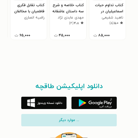
کتاب تداوم حیات
کتاب خلاصه و شرح
کتاب تقابل فکری
کتا
اسماعیلیان در
سه داستان عاشقانه
فاطمیان با مخالفان
علو
کرمان
ناهید شفیعی
نظامی گنجوی
مهدی عابدی نژاد
راضیه انصاری
محم
)
۴
(
۴٫۸
)
۵
(
۵٫۰
۸۵,۰۰۰
ت
۴۵,۰۰۰
ت
۶۵,۰۰۰
ت
دانلود اپلیکیشن طاقچه
... موارد دیگر