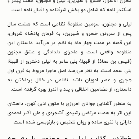
مخزن الاسرار، خسرو و شیرین، لیلی و مجنون، هفت پیکر و
اسکندر نامه که شامل دو بخش شرفنامه و
اقبال نامه است.
لیلی و مجنون، سومین منظومۀ نظامی است که هشت سال
پس از سرودن خسرو و شیرین، به فرمان پادشاه
شروان،
این قصه در مدت چهار ماه به نظم در می‌آید. داستان این
منظومه واقعی است و ماجرای دلدادگی و
عشق مجنون
(قیس بن معاذ) از قبیلۀ بنی عامر به لیلی دختری از قبیلۀ
بنی سعد است. به نظر می‌رسد اصل
ماجرا مربوط به قرن اول
هجری و عصر امویان باشد. نظامی در خلال پرداختن به
داستان، از مضامین اخلاقی و
پند و اندرز بهره گرفته است.
به منظور آشنایی جوانان امروزی با متون ادبی کهن، داستان
این اثر به همت مرتضی رشیدی آشجردی و علی
اکبر احمدی
دارانی با نثری ساده و روان تلخیص و بازنویسی شده است.
خواندن کتاب
لیلی و مجنون را به چه