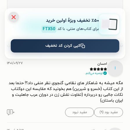
٪۵۰ تخفیف ویژۀ اولین خرید
ثبت نظر
برای کتاب‌های متنی، با کد
FTX50
نظرات کاربران
محبوب‌ترین
کپی کردن کد تخفیف
۱۴۰۱/۰۹/۲۷
احسان
ا
توصیه می‌کنم.
مگه میشه به شاهکار های نظامی گنجوی نظر منفی داد؟! حتما بعد
از این کتاب (خسرو و شیرین) هم بخونید که مقایسه این دوکتاب
نکات جالبی رو دربرداره (تفاوت نقش زن در دوران عرب جاهلیت و
ایران باستان)
مفید بود (۹)
مفید نبود
۰