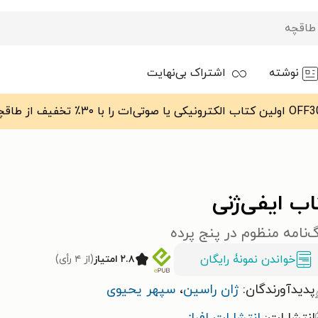
نوشته
اشتراک بی‌نهایت
ب ایفی‌ژنی
نامه‌ منظوم در پنج پرده
خواندن نمونۀ رایگان
۲.۸ امتیاز
(از ۴ رأی)
پدیدآورندگان:
ژان راسین
،
سپهر یحیوی