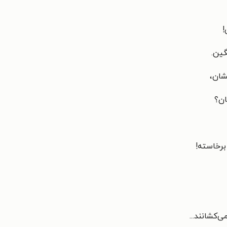
!
گین.
شان،
ان؟
برخاسته!
‌کشانند...