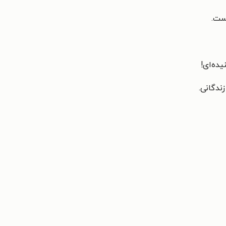
است.
یده‌ای!
ندگانی.