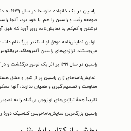
راسین
در یک خ
صومعه رفت و
راسین
را هم با خود برد، آنجا
راس
نوشتن و کم‌کم به نمایش‌نامه روی آورد که طبق آ
اولین نمایش‌نامه موفق او اسکندر بزرگ نام داشت 
می‌جستند. تراژدی‌های راسین
آندروماک
،
بریانکو
راسین
در سال ۱۶۹۹ بر اثر یک تومور درگذشت و در کنار یکی از اساتید قدیمی‌اش دفن شد.
نمایش‌نامه‌های ژان
راسین
پر از شور و عشق هستند
مقاومت و تصمیم‌گیری و طغیان ندارند، آنها محکو
تقریباً همهٔ تراژدی‌های او زوجی بی‌گناه را به تص
راسین
بزرگ‌ترین نمایش‌نامه‌نویس کلاسیک دورهٔ ر
بخشی از کتاب ایفی‌ژنی