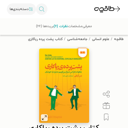
دسته‌بندی‌ها
با کد تخفیف OFF30 اولین کتاب الکترونیکی یا صوتی‌ات را با ۳۰٪
معرفی
مشخصات
نظرات (۶)
بریده‌ها (۶۶)
تخفیف از طاقچه دریافت کن.
طاقچه
علوم انسانی
جامعه‌شناسی
کتاب پشت پرده ریاکاری