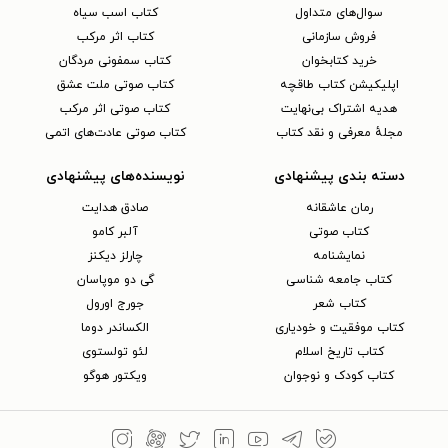
سوال‌های متداول
کتاب اسب سیاه
فروش سازمانی
کتاب اثر مرکب
خرید کتابخوان
کتاب سمفونی مردگان
اپلیکیشن کتاب طاقچه
کتاب صوتی ملت عشق
هدیه اشتراک بی‌نهایت
کتاب صوتی اثر مرکب
مجلهٔ معرفی و نقد کتاب
کتاب صوتی عادت‌های اتمی
دسته بندی پیشنهادی
نویسنده‌های پیشنهادی
رمان عاشقانه
صادق هدایت
کتاب‌ صوتی
آلبر کامو
نمایشنامه
چارلز دیکنز
کتاب جامعه شناسی
گی دو موپاسان
کتاب شعر
جورج اورول
کتاب موفقیت و خودیاری
الکساندر دوما
کتاب تاریخ اسلام
لئو تولستوی
کتاب کودک و نوجوان
ویکتور هوگو