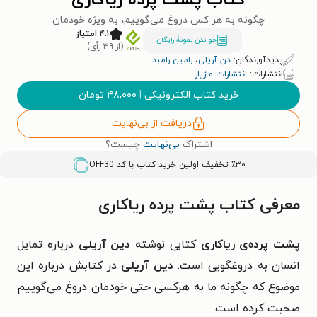
کتاب پشت پرده ریاکاری
چگونه به هر کس دروغ می‌گوییم، به ویژه خودمان
۴.۱ امتیاز
خواندن نمونۀ رایگان
(از ۳۹ رأی)
پدیدآورندگان:
دن آریلی
،
رامین رامبد
انتشارات:
انتشارات مازیار
خرید کتاب الکترونیکی
|
۴۸,۰۰۰
تومان
دریافت از بی‌نهایت
اشتراک
بی‌نهایت
چیست؟
٪۳۰ تخفیف اولین خرید کتاب با کد
OFF30
معرفی کتاب پشت پرده ریاکاری
پشت پرده‌ی ریاکاری
کتابی نوشته
دین آریلی
درباره تمایل
انسان به دروغگویی است.
دین آریلی
در کتابش درباره این
موضوع که چگونه ما به هرکسی حتی خودمان دروغ می‌گوییم
صحبت کرده است.