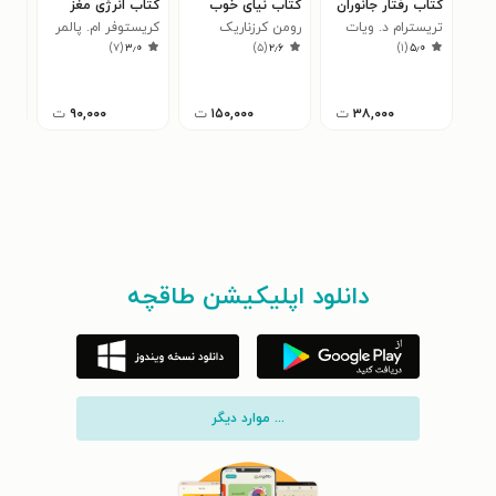
کتاب رفتار جانوران
کتاب نیای خوب
کتاب انرژی مغز
کتا
تریسترام د. ویات
رومن کرزناریک
کریستوفر ام. پالمر
تیم
۰
)
۷
(
۳٫۰
)
۵
(
۲٫۶
)
۱
(
۵٫۰
۳۸,۰۰۰
ت
۱۵۰,۰۰۰
ت
۹۰,۰۰۰
ت
دانلود اپلیکیشن طاقچه
... موارد دیگر