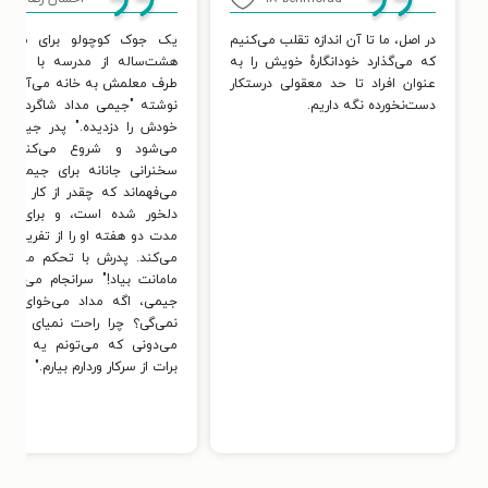
در اصل، ما تا آن اندازه تقلب می‌کنیم
یک جوک کوچولو برای شما:
که می‌گذارد خودانگارهٔ خویش را به
هشت‌ساله از مدرسه با یاددا
عنوان افراد تا حد معقولی درستکار
طرف معلمش به خانه می‌آید که
دست‌نخورده نگه داریم.
نوشته "جیمی مداد شاگرد بغل
خودش را دزدیده." پدر جیمی 
می‌شود و شروع می‌کند ب
سخنرانی جانانه برای جیمی و
می‌فهماند که چقدر از کار او نا
دلخور شده است، و برای تنب
مدت دو هفته او را از تفریحات
می‌کند. پدرش با تحکم می‌گوید
مامانت بیاد!" سرانجام می‌گوید
جیمی، اگه مداد می‌خوای چرا
نمی‌گی؟ چرا راحت نمیای بگی
می‌دونی که می‌تونم یه مشت
برات از سرکار وردارم بیارم."