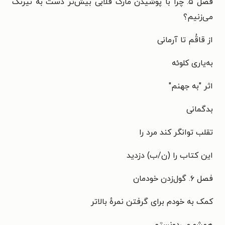
فصل ۵. چرا با پوشیدن مارک قلابی بیش‌تر دست به نیرنگ
می‌زنیم؟
از قاقُم تا آرمانی
به‌یاری کلوئه
اثر "به جهنم"
بدگمانی
تقلب توانگر کند مرد را
این کتاب را (ن/ب) دزدید
فصل ۶. گول‌زدن خودمان
کمک به خودم برای گرفتن نمرهٔ بالاتر
همشو می‌دونستم