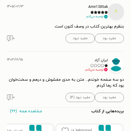
۱۴۰۵/۰۲/۱۳
Amir1385ak
A
توصیه می‌کنم.
بنظرم بهترین کتاب در وصف کنون است
مفید بود
مفید نبود
۰
۱۴۰۳/۱۲/۱۵
ایران آزاد
توصیه نمی‌کنم.
دو سه صفحه خوندم... متن به حدی مغشوش و درهم و سخت‌خوان
بود که رها کردم.
مفید بود
مفید نبود (۴)
۰
مشاهده همه
(۶۶)
بریده‌هایی از کتاب
behmorad
۱۸
احسان رضاپور
۱۶