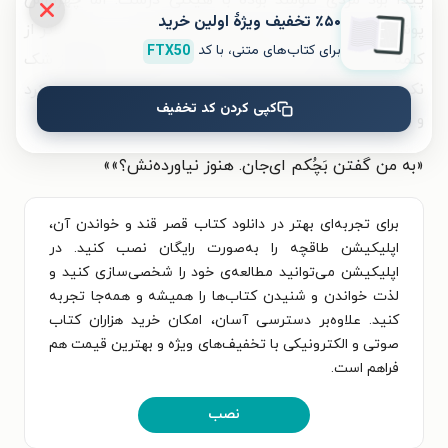
پیدا بود مردی تنومند بوده با هیکلی درشت. اما چهره‌اش
٪۵۰ تخفیف ویژۀ اولین خرید
پوشیده بود. خونی که از سینه‌اش جوشیده بود جایی بالاتر از
برای کتاب‌های متنی، با کد
FTX50
کلمهٔ «اللهِ» روی پرچم را رنگ زده بود. حمیرا به هیچ‌چیز شک
نکرد، یا نمی‌خواست که شک کند. پس از کنار جنازه عبور کرد
کپی کردن کد تخفیف
و رفت سمت استوار.
«به من گفتن بَچُکم ای‌جان. هنوز نیاورده‌نش؟»
»
برای تجربه‌ای بهتر در دانلود کتاب قصر قند و خواندن آن،
اپلیکیشن طاقچه را به‌صورت رایگان نصب کنید. در
اپلیکیشن می‌توانید مطالعه‌ی خود را شخصی‌سازی کنید و
لذت خواندن و شنیدن کتاب‌ها را همیشه و همه‌جا تجربه
کنید. علاوه‌بر دسترسی آسان، امکان خرید هزاران کتاب
صوتی و الکترونیکی با تخفیف‌های ویژه و بهترین قیمت هم
فراهم است.
نصب