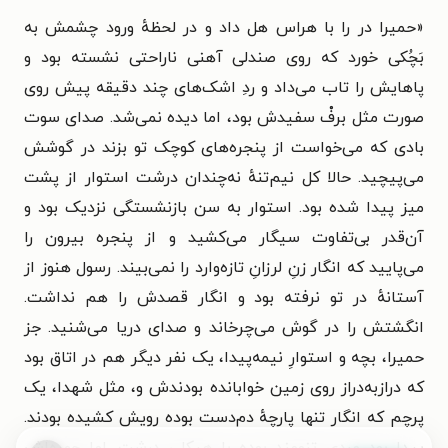
«
حمیرا در را با هراس هل داد و در لحظهٔ ورود چشمش به
بَچُکی خورد که روی صندلی آهنی ناراحتی نشسته بود و
پاهایش را تاب می‌داد و ردِ اشک‌های چند دقیقه پیش روی
صورت مثل برفْ سفیدش بود، اما دیده نمی‌شد. صدای سوت
بادی که می‌خواست از پنجره‌های کوچک تو بزند در گوشش
می‌پیچید. حالا کل نیم‌تنهٔ نه‌چندان درشت استوار از پشت
میز پیدا شده بود. استوار به سن بازنشستگی نزدیک بود و
آن‌قدر بی‌تفاوت سیگار می‌کشید و از پنجره بیرون را
می‌پایید که انگار زنِ لرزانِ تازه‌وارد را نمی‌بیند. رسول هنوز از
آستانهٔ در تو نرفته بود و انگار قصدش را هم نداشت.
انگشتش را در گوش می‌چرخاند و صدای دریا می‌شنید. جز
حمیرا، بچه و استوارِ نیمه‌پیدا، یک نفر دیگر هم در اتاق بود
که درازبه‌دراز روی زمین خوابانده بودندش و، مثل شهدا، یک
پرچم که انگار تنها پارچهٔ دم‌دست بوده رویش کشیده بودند.