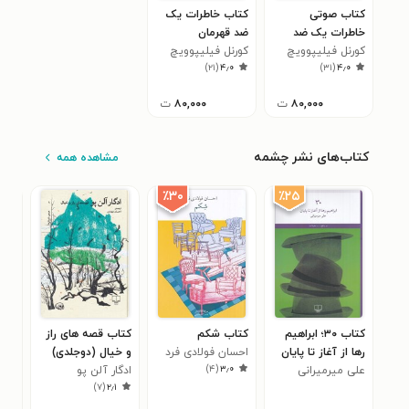
کتاب صوتی
کتاب خاطرات یک
خاطرات یک ضد
ضد قهرمان
قهرمان
کورنل فیلیپوویچ
کورنل فیلیپوویچ
)
۲۱
(
۴٫۰
)
۳۱
(
۴٫۰
۸۰,۰۰۰
ت
۸۰,۰۰۰
ت
کتاب‌های نشر چشمه
مشاهده همه
٪۲۵
٪۳۰
کتاب ۳۰؛ ابراهیم
کتاب شکم
کتاب قصه های راز
کتاب
رها از آغاز تا پایان
احسان فولادی فرد
و خیال (دوجلدی)
دیگ
)
۴
(
۳٫۰
علی میرمیرانی
ادگار آلن پو
ناه
)
۷
(
۲٫۱