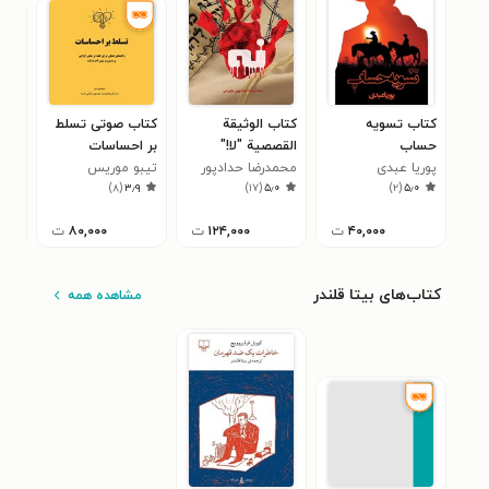
کتاب تسویه
کتاب الوثیقة
کتاب صوتی تسلط
کتا
حساب
القصصیة "لا!"
بر احساسات
دسی
پوریا عبدی
محمدرضا حدادپور
تیبو موریس
ارا
فرا
۰
)
۸
(
۳٫۹
)
۱۷
(
۵٫۰
)
۲
(
۵٫۰
جهرمی
۴۰,۰۰۰
ت
۱۲۴,۰۰۰
ت
۸۰,۰۰۰
ت
کتاب‌های بیتا قلندر
مشاهده همه