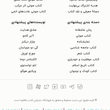
هدیه اشتراک بی‌نهایت
کتاب صوتی اثر مرکب
مجلهٔ معرفی و نقد کتاب
کتاب صوتی عادت‌های اتمی
دسته بندی پیشنهادی
نویسنده‌های پیشنهادی
رمان عاشقانه
صادق هدایت
کتاب‌ صوتی
آلبر کامو
نمایشنامه
چارلز دیکنز
کتاب جامعه شناسی
گی دو موپاسان
کتاب شعر
جورج اورول
کتاب موفقیت و خودیاری
الکساندر دوما
کتاب تاریخ اسلام
لئو تولستوی
کتاب کودک و نوجوان
ویکتور هوگو
© کلیه حقوق این سایت محفوظ و متعلق به فروشگاه اینترنتی کتاب طاقچه است.
|
|
|
|
ورود و ثبت‌نام ناشران
ثبت‌نام مؤلفان
شرایط استفاده
سوالات متداول
ارتباط با پشتیبانی