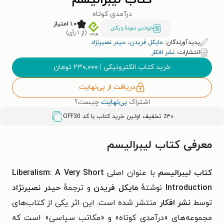
کتاب لیبرالیسم
درآمدی کوتاه
۱.۰ امتیاز
خواندن نمونۀ رایگان
(از ۱ رأی)
پدیدآورندگان:
مایکل فریدن
،
حیدر نصیرنژاد
انتشارات:
نشر افکار
خرید کتاب الکترونیکی
|
۲۳۰,۰۰۰
تومان
دریافت از بی‌نهایت
اشتراک
بی‌نهایت
چیست؟
٪۳۰ تخفیف اولین خرید کتاب با کد
OFF30
معرفی کتاب لیبرالیسم
کتاب لیبرالیسم
با عنوان اصلی
Liberalism: A Very Short
Introduction
نوشتهٔ
مایکل فریدن
و ترجمهٔ
حیدر نصیرنژاد
توسط
نشر افکار
منتشر شده است. این اثر یکی از کتاب‌های
مجموعه‌های «
درآمدی کوتاه» و «
مکاتب سیاسی» است که