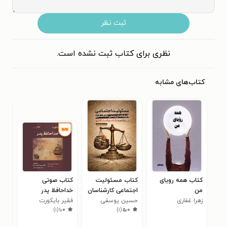
ثبت نظر
نظری برای کتاب ثبت نشده است.
کتاب‌های مشابه
کتاب همه رویای
کتاب مسئولیت
کتاب صوتی
کتا
من
اجتماعی کارشناسان
خداحافظ پدر
پای
زهرا غفاری
حسین یوسفی
رسمی دادگستری در
فقیر بایکورت
مکا
وحی
۰
)
۱
(
۱٫۰
)
۱
(
۵٫۰
مواجهه با رانت و
فساد اداری