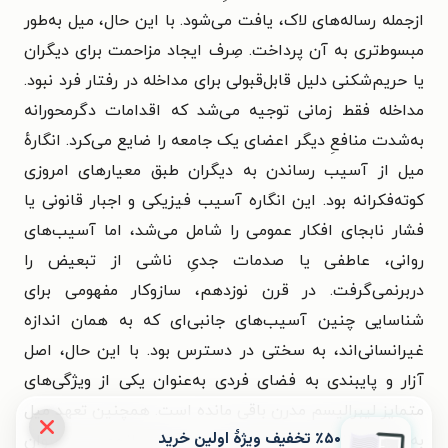
ازجمله رساله‌های لاک، یافت می‌شود. با این حال، میل به‌طور
مبسوط‌تری به آن پرداخت. صِرف ایجاد مزاحمت برای دیگران
یا حریم‌شکنی دلیل قابل‌قبولی برای مداخله در رفتار فرد نبود.
مداخله فقط زمانی توجیه می‌شد که اقدامات دگرمحورانه
به‌شدت منافعِ دیگر اعضای یک جامعه را ضایع می‌کرد. انگارهٔ
میل از آسیب رساندن به دیگران طبق معیارهای امروزی
کوته‌فکرانه بود. این انگاره آسیب فیزیکی و اجبار قانونی یا
فشار نابجای افکار عمومی را شامل می‌شد، اما آسیب‌های
روانی، عاطفی یا صدمات جدیِ ناشی از تبعیض را
دربرنمی‌گرفت. در قرن نوزدهم، سازوکار مفهومی برای
شناسایی چنین آسیب‌های جانبی‌ای که به همان اندازه
غیرانسانی‌اند، به سختی در دسترس بود. با این حال، اصل
آزار و پایبندی به فضای فردی به‌عنوان یکی از ویژگی‌های
متمایز لیبرالیسم مدرن باقی مانده است. همچنین تعهد میل
٪۵۰ تخفیف ویژۀ اولین خرید
به آزادی اندیشه، آزادی بیان و آزادی انجمن، به‌عنوان