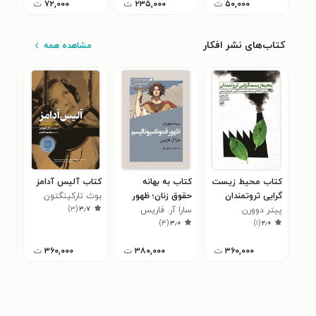
۵۰,۰۰۰
ت
۲۳۵,۰۰۰
ت
۷۲,۰۰۰
ت
کتاب‌های نشر افکار
مشاهده همه
کتاب محیط زیست
کتاب به بهانه
کتاب آلیس آدامز
کتا
گرایی ثروتمندان
حقوق زنان؛ ظهور
بوث تارکینگتون
سیل
۴
)
۳
(
۳٫۷
پیتر دوورن
سارا آر. فاریس
فموناسیونالیسم
)
۴
(
۳٫۰
)
۱
(
۲٫۰
۳۶۰,۰۰۰
ت
۳۸۰,۰۰۰
ت
۳۶۰,۰۰۰
ت