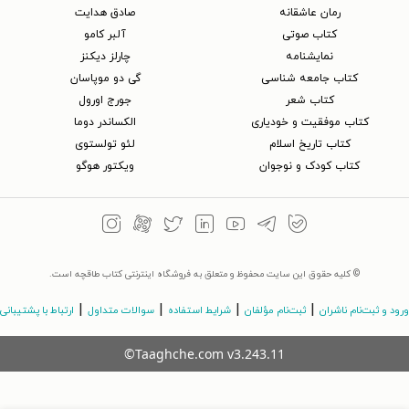
رمان عاشقانه
صادق هدایت
کتاب‌ صوتی
آلبر کامو
نمایشنامه
چارلز دیکنز
کتاب جامعه شناسی
گی دو موپاسان
کتاب شعر
جورج اورول
کتاب موفقیت و خودیاری
الکساندر دوما
کتاب تاریخ اسلام
لئو تولستوی
کتاب کودک و نوجوان
ویکتور هوگو
© کلیه حقوق این سایت محفوظ و متعلق به فروشگاه اینترنتی کتاب طاقچه است.
|
|
|
|
ورود و ثبت‌نام ناشران
ثبت‌نام مؤلفان
شرایط استفاده
سوالات متداول
ارتباط با پشتیبانی
©Taaghche.com
v
3.243.11