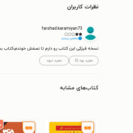
نظرات کاربران
farshad.karamiyan73
مطمئن نیستم.
نسخه فیزکی این کتاب رو دارم تا نصفش خوندم،کتاب
مفید بود (۱)
مفید نبود
کتاب‌های مشابه
۰