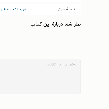
نسخۀ صوتی
خرید کتاب صوتی غ
نظر شما دربارهٔ این کتاب