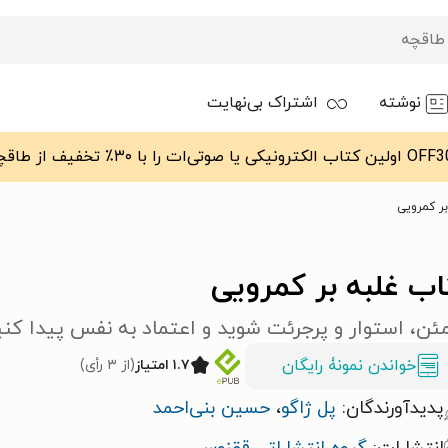
نوشته
اشتراک بی‌نهایت
ر کمرویی
ب غلبه بر کمرویی
ن، استوار و پرجرئت شوید و اعتماد به نفس پیدا کنی
خواندن نمونۀ رایگان
۱.۷ امتیاز
(از ۳ رأی)
پدیدآورندگان:
پل ژاگو
،
حسین بنی‌احمد