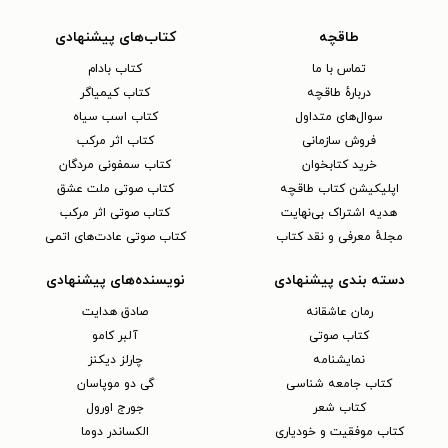
طاقچه
کتاب‌های پیشنهادی
تماس با ما
کتاب بادام
دربارهٔ طاقچه
کتاب کیمیاگر
سوال‌های متداول
کتاب اسب سیاه
فروش سازمانی
کتاب اثر مرکب
خرید کتابخوان
کتاب سمفونی مردگان
اپلیکیشن کتاب طاقچه
کتاب صوتی ملت عشق
هدیه اشتراک بی‌نهایت
کتاب صوتی اثر مرکب
مجلهٔ معرفی و نقد کتاب
کتاب صوتی عادت‌های اتمی
دسته بندی پیشنهادی
نویسنده‌های پیشنهادی
رمان عاشقانه
صادق هدایت
کتاب‌ صوتی
آلبر کامو
نمایشنامه
چارلز دیکنز
کتاب جامعه شناسی
گی دو موپاسان
کتاب شعر
جورج اورول
کتاب موفقیت و خودیاری
الکساندر دوما