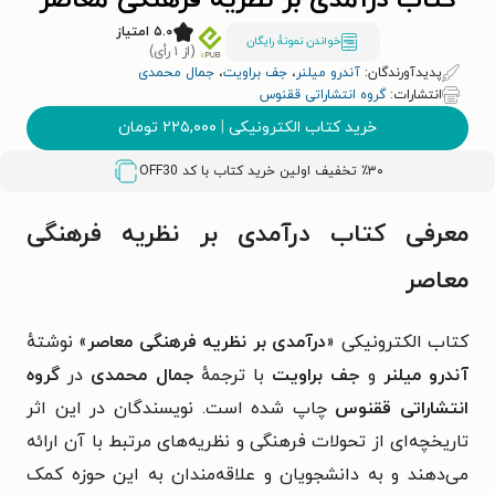
کتاب درآمدی بر نظریه فرهنگی معاصر
۵.۰ امتیاز
خواندن نمونۀ رایگان
(از ۱ رأی)
پدیدآورندگان:
آندرو میلنر
،
جف براویت
،
جمال محمدی
انتشارات:
گروه انتشاراتی ققنوس
خرید کتاب الکترونیکی
|
۲۲۵,۰۰۰
تومان
٪۳۰ تخفیف اولین خرید کتاب با کد
OFF30
معرفی کتاب درآمدی بر نظریه فرهنگی
معاصر
کتاب الکترونیکی «
درآمدی بر نظریه فرهنگی معاصر
» نوشتهٔ
آندرو میلنر
و
جف براویت
با ترجمهٔ
جمال محمدی
در
گروه
انتشاراتی ققنوس
چاپ شده است. نویسندگان در این اثر
تاریخچه‌ای از تحولات فرهنگی و نظریه‌های مرتبط با آن ارائه
می‌دهند و به دانشجویان و علاقه‌مندان به این حوزه کمک