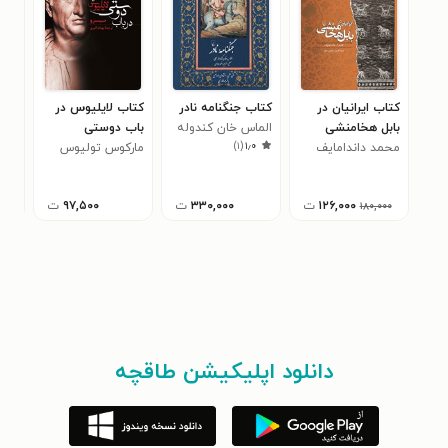
کتاب ایرانیان در
کتاب جنگنامه نادر
کتاب لایلیوس در
کتا
بابل هخامنشی
الماس خان کندوله
باب دوستی
باس
)
۱
(
۱٫۰
محمد داندامایف
ای
مارکوس تولیوس
آلی
سیسرو
۱۲۶,۰۰۰
ت
۳۳۰,۰۰۰
ت
۹۷,۵۰۰
ت
۱۸۰,۰۰۰
دانلود اپلیکیشن طاقچه