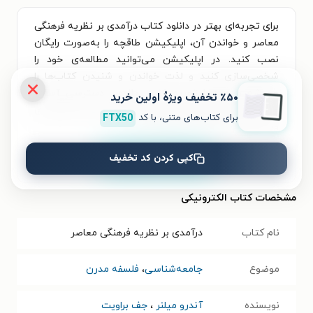
برای تجربه‌ای بهتر در دانلود کتاب درآمدی بر نظریه فرهنگی
معاصر و خواندن آن، اپلیکیشن طاقچه را به‌صورت رایگان
نصب کنید. در اپلیکیشن می‌توانید مطالعه‌ی خود را
شخصی‌سازی کنید و لذت خواندن و شنیدن کتاب‌ها را
همیشه و همه‌جا تجربه کنید. علاوه‌بر دسترسی آسان،
٪۵۰ تخفیف ویژۀ اولین خرید
امکان خرید هزاران کتاب صوتی و الکترونیکی با تخفیف‌های
برای کتاب‌های متنی، با کد
FTX50
ویژه و بهترین قیمت هم فراهم است.
کپی کردن کد تخفیف
نصب
مشخصات کتاب الکترونیکی
نام کتاب
درآمدی بر نظریه فرهنگی معاصر
موضوع
جامعه‌شناسی
،
فلسفه مدرن
نویسنده
آندرو میلنر
،
جف براویت