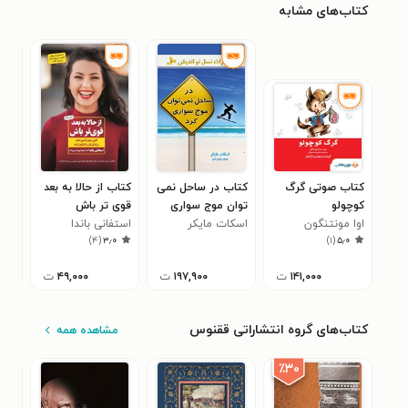
کتاب‌های مشابه
کتاب صوتی گرگ
کتاب در ساحل نمی
کتاب از حالا به بعد
کتا
کوچولو
توان موج سواری
قوی تر باش
کیت
اوا مونتنگون
کرد
اسکات مایکر
استفانی باندا
جز 
نان
۰
)
۴
(
۳٫۰
)
۱
(
۵٫۰
۱۴۱,۰۰۰
ت
۱۹۷,۹۰۰
ت
۴۹,۰۰۰
ت
کتاب‌های گروه انتشاراتی ققنوس
مشاهده همه
٪۳۰