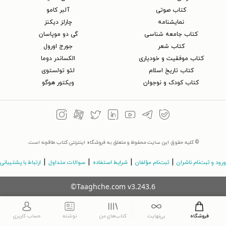
کتاب‌ صوتی
آلبر کامو
نمایشنامه
چارلز دیکنز
کتاب جامعه شناسی
گی دو موپاسان
کتاب شعر
جورج اورول
کتاب موفقیت و خودیاری
الکساندر دوما
کتاب تاریخ اسلام
لئو تولستوی
کتاب کودک و نوجوان
ویکتور هوگو
© کلیه حقوق این سایت محفوظ و متعلق به فروشگاه اینترنتی کتاب طاقچه است.
|
|
|
|
ورود و ثبت‌نام ناشران
ثبت‌نام مؤلفان
شرایط استفاده
سوالات متداول
ارتباط با پشتیبانی
©Taaghche.com
v
3.243.6
فروشگاه
بی‌نهایت
کتاب‌های من
نوشته
حساب کاربری