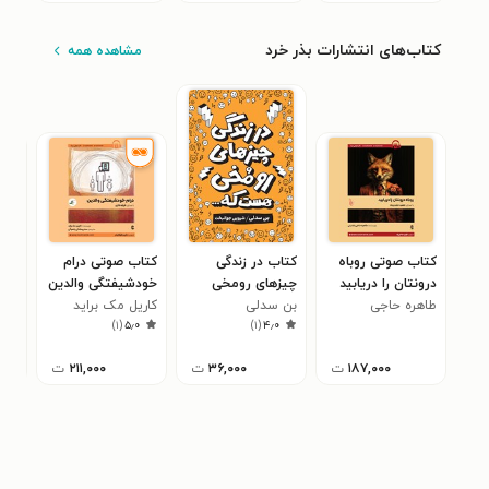
کتاب‌های انتشارات بذر خرد
مشاهده همه
کتاب صوتی روباه
کتاب در زندگی
کتاب صوتی درام
کتا
درونتان را دریابید
چیزهای رومخی
خودشیفتگی والدین
تار
طاهره حاجی
بن سدلی
هست که...
کاریل مک براید
ماری
۵
)
۱
(
۵٫۰
)
۱
(
۴٫۰
عابدینی
۱۸۷,۰۰۰
ت
۳۶,۰۰۰
ت
۲۱۱,۰۰۰
ت