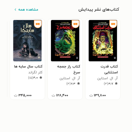
کتاب‌های نشر پیدایش
مشاهده همه
کتاب قدرت
کتاب راز جمجه
کتاب سال سایه ها
کتا
استثنایی
سرخ
کلر لگراند
سار
۱
)
۱۵
(
۴٫۰
آر. ال. استاین
آر. ال. استاین
)
۳
(
۲٫۳
)
۳
(
۳٫۷
۱۳۹,۸۰۰
ت
۱۲۸,۴۰۰
ت
۳۴۵,۰۰۰
ت