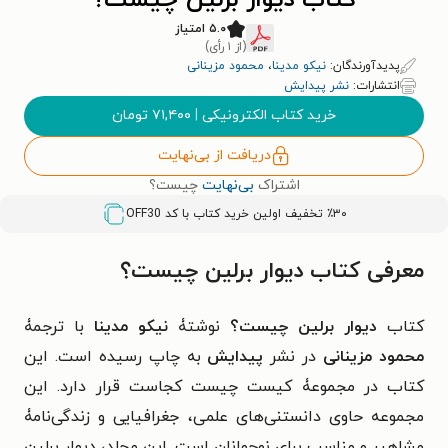
کتاب دیوار برلین چیست؟
۵.۰ امتیاز
(از ۱ رأی)
پدیدآورندگان:
نیکو مدینا
،
محمود مزینانی
انتشارات:
نشر پیدایش
خرید کتاب الکترونیکی
|
۷۱,۴۰۰
تومان
دریافت از بی‌نهایت
اشتراک
بی‌نهایت
چیست؟
٪۳۰ تخفیف اولین خرید کتاب با کد
OFF30
معرفی کتاب دیوار برلین چیست؟
کتاب
دیوار برلین چیست؟
نوشتۀ
نیکو مدینا
با ترجمۀ
محمود مزینانی
در نشر
پیدایش
به چاپ رسیده است. این
کتاب در مجموعۀ کیست چیست کجاست قرار دارد. این
مجموعه حاوی دانستنی‌های علمی، جغرافیایی و زندگی‌نامۀ
مشاهیر و مناسب برای نوجوانان است. این مجلد، دیوار برلین