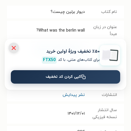
نام کتاب
دیوار برلین چیست؟
عنوان در زبان
What was the berlin wall?
مبدأ
موضوع
دانستنی‌های کودک و نوجوان
٪۵۰ تخفیف ویژۀ اولین خرید
برای کتاب‌های متنی، با کد
FTX50
نویسنده
نیکو مدینا
کپی کردن کد تخفیف
مترجم
محمود مزینانی
انتشارات
نشر پیدایش
سال انتشار
۱۴۰۱/۱۲/۰۱
نسخه فیزیکی