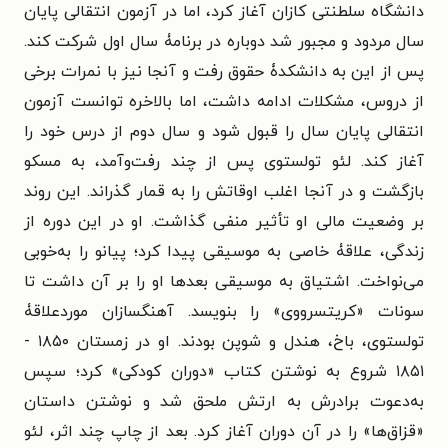
دانشگاه سلطنتی کازان آغاز کرد، اما در آزمون انتقالی پایان
سال مردود و مجبور شد دوباره در برنامۀ سال اول شرکت کند.
پس از این به دانشکدۀ حقوق رفت و آنجا نیز با نمرات برخی
از دروس، مشکلات ادامه داشت، اما بالاخره توانست آزمون
انتقالی پایان سال را قبول شود و سال دوم از درس خود را
آغاز کند. لئو تولستوی پس از چند رفت‌وآمد، به مسکو
بازگشت و در آنجا اغلب اوقاتش را به قمار گذراند. این روند
بر وضعیت مالی او تأثیر منفی گذاشت. او در این دوره از
زندگی، علاقۀ خاصی به موسیقی پیدا کرد؛ پیانو را به‌خوبی
می‌نواخت. اشتیاق به موسیقی بعدها او را بر آن داشت تا
سونات «کریتسرووی» را بنویسد. آهنگسازان موردعلاقۀ
تولستوی، باخ، هندل و شوپن بودند. او در زمستان ۱۸۵۰ -
۱۸۵۱ شروع به نوشتن کتاب «دوران کودکی» کرد؛ سپس
به‌دعوت برادرش به ارتش ملحق شد و نوشتن داستان
«قزاق‌ها» را در آن دوران آغاز کرد. بعد از چاپ چند اثر، لئو