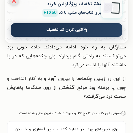
گاه خود درآمده و به راه خود ادامه دادند. پس از چندی که
٪۵۰ تخفیف ویژۀ اولین خرید
مردم از آن حدود گذشتند هر دو به سینه خود صلیب
برای کتاب‌های متنی، با کد
FTX50
کشیدند و خدا خدا گویان به راه افتادند. پس از اندکی که
دور شدند به رودخانه‌ای رسیدند. پس از عبور از رودخانه به
کپی کردن کد تخفیف
جلگه مسطحی رسیدند که پر از مه غلیظی بود و آنها به کمک
ستارگان به راه خود ادامه می‌دادند. جاده خوبی بود
می‌توانستند به راحتی گام بردارند. ولی چکمه‌هایی که در پا
داشتند آنها را اذیت می‌کرد.
از این رو ژیلین چکمه‌ها را بیرون آورد و به کنار انداخت و
چون پا برهنه بود موقع گذشتن از روی سنگ‌ها پاهایش
سخت درد می‌گرفت.»
معرفی این کتاب در تاریخ ۲۶ اردیبهشت ۱۴۰۵ به‌روزرسانی شده است.
برای تجربه‌ای بهتر در دانلود کتاب اسیر قفقازی و خواندن