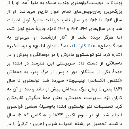
پولیانا در دویست‌کیلومتری جنوب مسکو به دنیا آمد. او را از
بزرگ‌ترین رمان‌نویس‌های تمام ادوار تاریخ می‌دانند. او از
سال ۱۹۰۲ تا ۱۹۰۶ هر سال نامزد دریافت جایزۀ نوبل ادبیات
شد و در سال‌های ۱۹۰۱، ۱۹۰۲ و ۱۹۰۹ نامزد جایزهٔ صلح نوبل شد،
اما هرگز برنده نشد. از آثار ارزشمند او می‌توان به
«جنگ‌وصلح»، «
آنا کارنینا
»، «مرگ ایوان ایلیچ» و «رستاخیز»
اشاره کرد.
لئو تولستوی
مادرش را در دوسالگی و پدرش را در
نه‌سالگی از دست داد. سرپرستی این هنرمند در ابتدا بر
عهدۀ یکی از بستگان دور و پس از مرگ پدر، به عمه‌اش
«کنتس الکساندرا ایلینیچنا» سپرده شد. تولستوی تا سال
۱۸۴۱ یعنی تا زمان مرگ عمه‌اش پیش او ماند و بعد از آن به
کازان نزد سرپرست جدیدش، یعنی عمهٔ دیگرش نقل‌مکان
کرد. تحصیلات لئو تولستوی ابتدا به‌وسیلۀ معلمی فرانسوی
انجام شد. او در سوم اکتبر ۱۸۴۴ و هنگامی که ۱۶ سال
داشت، تحصیل در رشتۀ ادبیات شرقی (عربی - ترکی) را در