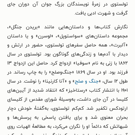
تولستوی در زمرۀ نویسندگان بزرگ جوان آن دوران جای
گرفت و شهرت ادبی یافت.
نگارش کتاب‌ها و داستان‌هایی مانند «بریدن جنگل»،
مجموعه داستان‌های «سواستوپل»، «لوسرن» و یا داستان
«آلبرت»، همه حاصل سفرهای تولستوی، حضور در ارتش و
دیدار با آدم‌ها و زندگی‌های گوناگون بود. تولستوی در سال
۱۸۶۲ با زنی به نام «سوفیا» ازدواج کرد. حاصل این ازدواج ۱۳
فرزند بود. او در سال ۱۸۶۹ «جنگ‌وصلح» را به چاپ رساند. در
طول ۱۲ سال، «
جنگ و صلح
» و «آنا کارنینا» را نوشت. در سال
۱۹۰۱ با انتشار کتاب «رستاخیز» که انتقاد شدید از آیین‌های
کلیسا در آن جای داشت، به‌وسیلۀ شورای مقدس از کلیسای
ارتودکس تکفیر شد. کم‌کم تولستوی، به‌گفتۀ خودش دچار
بحران معنوی شد و برای یافتن پاسخی به پرسش‌ها و
شبهاتش که دائماً او را نگران می‌کرد، به مطالعۀ الهیات روی