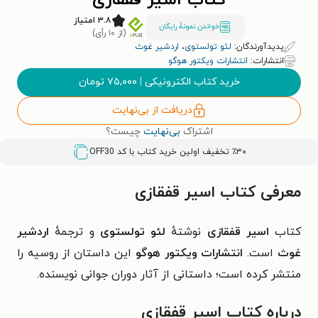
کتاب اسیر قفقازی
۳.۸ امتیاز
خواندن نمونۀ رایگان
(از ۱۰ رأی)
پدیدآورندگان:
لئو تولستوی
،
اردشیر غوث
انتشارات:
انتشارات ویکتور هوگو
خرید کتاب الکترونیکی
|
۷۵,۰۰۰
تومان
دریافت از بی‌نهایت
اشتراک
بی‌نهایت
چیست؟
٪۳۰ تخفیف اولین خرید کتاب با کد
OFF30
معرفی کتاب اسیر قفقازی
کتاب
اسیر قفقازی
نوشتهٔ
لئو تولستوی
و ترجمهٔ
اردشیر
غوث
است.
انتشارات ویکتور هوگو
این داستان از روسیه را
منتشر کرده است؛ داستانی از آثار دوران جوانی نویسنده.
درباره کتاب اسیر قفقازی