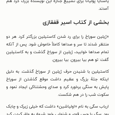
یاسنایا پولیانا برای تشییع جنازۀ این نویسندۀ بزرگ گرد هم
آمدند.
بخشی از کتاب اسیر قفقازی
«ژیلین سوراخ را برای رد شدن کاستیلین بزرگتر کرد. هر دو
منتظر شدند تا سر و صداها کاملاً خاموش شود. پس از آنکه
تمام صداها خوابید، ژیلین از سوراخ گذشت و به کاستیلین
گفت: تو هم بیا بیرون. بیا بیرون.
کاستیلین با شنیدن حرف ژیلین از سوراخ گذشت. به دلیل
اینکه جثۀ بزرگ و عظیم داشت موقع گذشتن از سوراخ
پایش به سنگی برخورد کرد و صدای وحشتناکی ایجاد نمود و
سکوت شب را در هم شکست.
ارباب سگی به نام «اولیاشین» داشت که خیلی زیرک و چابک
بود. سگ با حس قوی و شنوایی خود شروع به واق کردن کرد