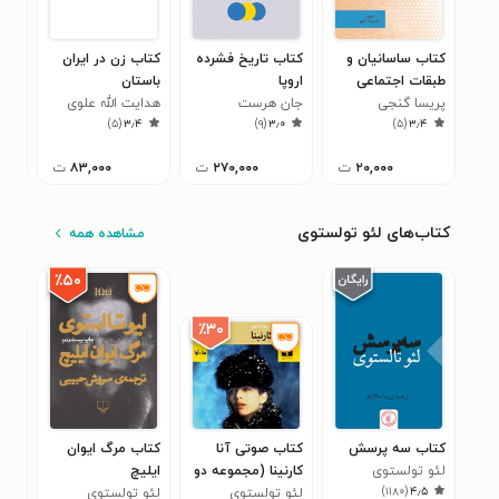
کتاب ساسانیان و
کتاب تاریخ فشرده
کتاب زن در ایران
کتا
طبقات اجتماعی
اروپا
باستان
گیل
پریسا گنجی
جان هرست
هدایت الله علوی
ن‌. 
۱
)
۵
(
۳٫۴
)
۹
(
۳٫۰
)
۵
(
۳٫۴
۲۰,۰۰۰
ت
۲۷۰,۰۰۰
ت
۸۳,۰۰۰
ت
کتاب‌های لئو تولستوی
مشاهده همه
٪۵۰
٪۳۰
کتاب سه پرسش
کتاب صوتی آنا
کتاب مرگ ایوان
کتا
لئو تولستوی
کارنینا (مجموعه دو
ایلیچ
پر
)
۱۱۸۰
(
۴٫۵
جلدی)
لئو تولستوی
لئو تولستوی
لئو