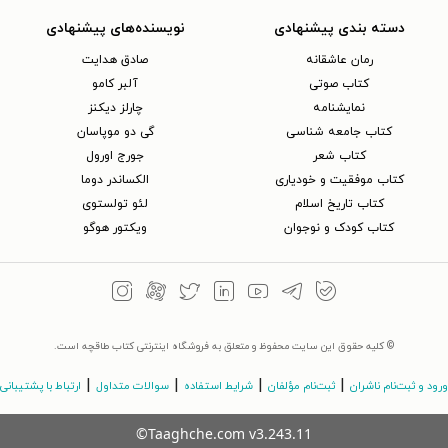
دسته بندی پیشنهادی
نویسنده‌های پیشنهادی
رمان عاشقانه
صادق هدایت
کتاب‌ صوتی
آلبر کامو
نمایشنامه
چارلز دیکنز
کتاب جامعه شناسی
گی دو موپاسان
کتاب شعر
جورج اورول
کتاب موفقیت و خودیاری
الکساندر دوما
کتاب تاریخ اسلام
لئو تولستوی
کتاب کودک و نوجوان
ویکتور هوگو
© کلیه حقوق این سایت محفوظ و متعلق به فروشگاه اینترنتی کتاب طاقچه است.
|
|
|
|
ورود و ثبت‌نام ناشران
ثبت‌نام مؤلفان
شرایط استفاده
سوالات متداول
ارتباط با پشتیبانی
©Taaghche.com
v
3.243.11