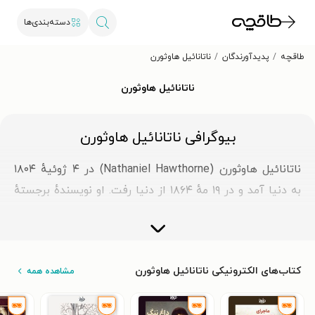
دسته‌بندی‌ها
طاقچه
پدیدآورندگان
ناتانائیل هاوثورن
ناتانائیل هاوثورن
بیوگرافی ناتانائیل هاوثورن
ناتانائیل هاوثورن (Nathaniel Hawthorne) در ۴ ژوئیهٔ ۱۸۰۴
به دنیا آمد و در ۱۹ مهٔ ۱۸۶۴ از دنیا رفت. او نویسندهٔ برجستهٔ
امریکایی و متولد شهر سیلم در ماساچوست است که در
دوره‌ای کنسول آمریکا در انگلستان نیز شد. او امروزه به‌خاطر
داستان‌های کوتاهش معروف است.
کتاب‌های الکترونیکی ناتانائیل هاوثورن
مشاهده همه
رمان‌های ناتانائیل هاوثورن: