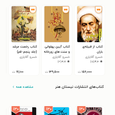
کتاب از قبیله‌ی
کتاب آیین پهلوانی
کتاب رخصت مرشد
کتا
باران
و سنت های زورخانه
(جلد پنجم؛ قم)
(جلد
خسرو آقایاری
ای
خسرو آقایاری
خسرو آقایاری
خسر
۰
)
۳
(
۳٫۷
)
۱۵
(
۴٫۶
۱۵۶,۰۰۰
ت
۱۳۹,۵۰۰
ت
۷۱,۱۰۰
ت
کتاب‌های انتشارات نیستان هنر
مشاهده همه
٪۳۰
٪۳۰
٪۳۰