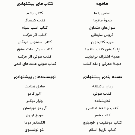
طاقچه
کتاب‌های پیشنهادی
تماس با ما
کتاب بادام
دربارهٔ طاقچه
کتاب کیمیاگر
سوال‌های متداول
کتاب اسب سیاه
فروش سازمانی
کتاب اثر مرکب
خرید کتابخوان
کتاب سمفونی مردگان
اپلیکیشن کتاب طاقچه
کتاب صوتی ملت عشق
هدیه اشتراک بی‌نهایت
کتاب صوتی اثر مرکب
مجلهٔ معرفی و نقد کتاب
کتاب صوتی عادت‌های اتمی
دسته بندی پیشنهادی
نویسنده‌های پیشنهادی
رمان عاشقانه
صادق هدایت
کتاب‌ صوتی
آلبر کامو
نمایشنامه
چارلز دیکنز
کتاب جامعه شناسی
گی دو موپاسان
کتاب شعر
جورج اورول
کتاب موفقیت و خودیاری
الکساندر دوما
کتاب تاریخ اسلام
لئو تولستوی