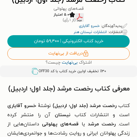
کتاب رخصت مرشد (جلد اول؛ اردبیل)
قصه‌های پهلوانی
۵.۰ امتیاز
(از ۱ رأی)
پدیدآورندگان:
خسرو آقایاری
انتشارات:
انتشارات نیستان هنر
خرید کتاب الکترونیکی
|
۵۹,۴۰۰
تومان
دریافت از بی‌نهایت
اشتراک
بی‌نهایت
چیست؟
٪۳۰ تخفیف اولین خرید کتاب با کد
OFF30
معرفی کتاب رخصت مرشد (جلد اول؛ اردبیل)
کتاب
رخصت مرشد (جلد اول؛ اردبیل)
نوشتهٔ
خسرو آقایاری
است و انتشارات کتاب
نیستان
آن را منتشر کرده
است.
رخصت مرشد
یا
قصه‌های پهلوانی
داستان‌هایی از
زندگی پهلوانان ایرانی و روایتِ رشادت‌ها و جوانمردی‌هایشان