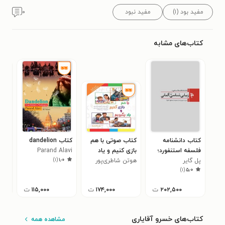
مفید بود (۱)
مفید نبود
۰
کتاب‌های مشابه
کتاب دانشنامه
کتاب صوتی با هم
کتاب dandelion
کتا
فلسفه استنفورد؛
بازی کنیم و یاد
Parand Alavi
حرک
)
۱
(
۱٫۰
پل گایر
زیبایی شناسی
بگیریم
هوتن شاطری‌پور
حسا
)
۱
(
۵٫۰
آلمانی
۲۰۲,۵۰۰
ت
۱۷۴,۰۰۰
ت
۱۱۵,۰۰۰
ت
کتاب‌های خسرو آقایاری
مشاهده همه