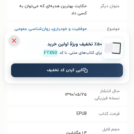
عنوان دیگر
حکایت بهترین هدیه‌ای که می‌توان به
کسی داد
موضوع
موفقیت و خودیاری
،
روان‌شناسی عمومی
٪۵۰ تخفیف ویژۀ اولین خرید
نویسنده
ریچارد کارلسون
،
کریستین کارلسون
برای کتاب‌های متنی، با کد
FTX50
مترجم
مسیحا برزگر
کپی کردن کد تخفیف
انتشارات
انتشارات ذهن آویز
سال انتشار
۱۳۹۰/۰۵/۲۵
نسخه فیزیکی
فرمت کتاب
EPUB
حجم فایل
۱.۴
مگابایت