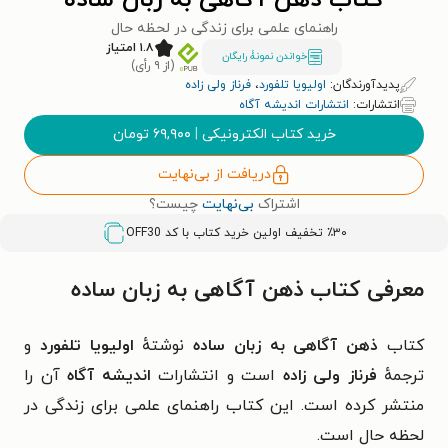
کتاب ذهن آگاهی به زبان ساده
راهنمای علمی برای زندگی در لحظه حال
۱.۸ امتیاز
خواندن نمونۀ رایگان
(از ۹ رأی)
پدیدآورندگان:
اولیویا تلفورد
،
فرناز ولی زاده
انتشارات:
انتشارات اندیشه آگاه
خرید کتاب الکترونیکی
|
۶۹,۹۰۰
تومان
دریافت از بی‌نهایت
اشتراک
بی‌نهایت
چیست؟
٪۳۰ تخفیف اولین خرید کتاب با کد
OFF30
معرفی کتاب ذهن آگاهی به زبان ساده
کتاب
ذهن آگاهی به زبان ساده
نوشتهٔ
اولیویا تلفورد
و
ترجمهٔ
فرناز ولی زاده
است و
انتشارات
اندیشه آگاه
آن را
منتشر کرده است. این کتاب
راهنمای علمی برای زندگی در
لحظه حال است.