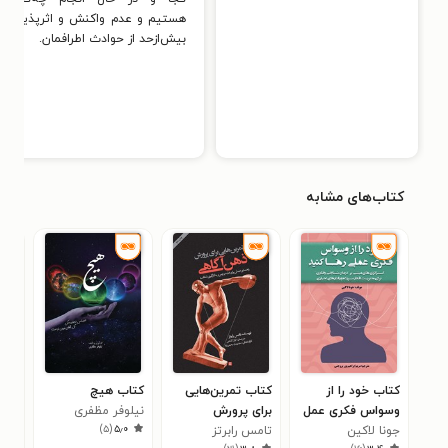
هستیم و عدم واکنش و اثرپذیری
بیش‌ازحد از حوادث اطرافمان.
کتاب‌های مشابه
کتاب خود را از
کتاب تمرین‌هایی
کتاب هیچ
کتا
وسواس فکری عمل
برای پرورش
نیلوفر مظفری
به 
)
۵
(
۵٫۰
رها کنید
جونا لاکین
ذهن‌آگاهی
تامس رابرتز
ایا