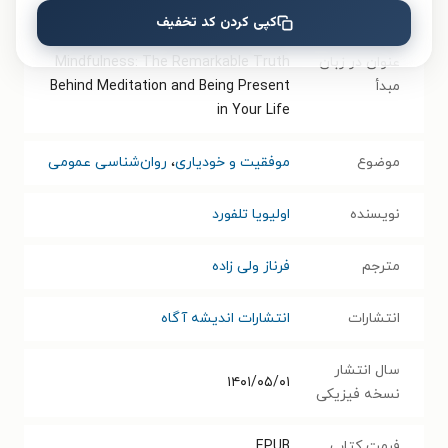
عنوان دیگر
راهنمای علمی برای زندگی در لحظه حال
کپی کردن کد تخفیف
عنوان در زبان
Mindfulness: The Remarkable Truth
مبدأ
Behind Meditation and Being Present
in Your Life
موضوع
موفقیت و خودیاری
،
روان‌شناسی عمومی
نویسنده
اولیویا تلفورد
مترجم
فرناز ولی زاده
انتشارات
انتشارات اندیشه آگاه
سال انتشار
۱۴۰۱/۰۵/۰۱
نسخه فیزیکی
فرمت کتاب
EPUB