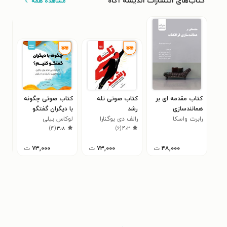
کتاب‌های انتشارات اندیشه آگاه
مشاهده همه
کتاب مقدمه ای بر
کتاب صوتی تله
کتاب صوتی چگونه
کتا
همانندسازی
رشد
با دیگران گفتگو
رالف
فرافکنانه
رابرت واسکا
رالف دی بوگنارا
کنیم؟
لوکاس بیلی
)
۴
(
۳٫۸
)
۶
(
۴٫۲
۴۸,۰۰۰
ت
۷۳,۰۰۰
ت
۷۳,۰۰۰
ت