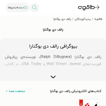
دسته‌بندی‌ها
طاقچه
پدیدآورندگان
رالف دی بوگنارا
رالف دی بوگنارا
بیوگرافی رالف دی بوگنارا
رالف دی‌ بوگنارا (Ralph DiBugnara)، نویسنده‌ی پرفروش
فهرست‌های Wall Street Journal و USA Today، در کتاب
خود با عنوان تله رشد (The Growth Trap) راهنمایی جامع به
افرادی ارائه می‌دهد که می‌خواهند از شکست‌ها و رکودهای
زندگی عبور کنند و به رشد شخصی و حرفه‌ای پایدار برسند.
کتاب‌های الکترونیکی رالف دی بوگنارا
مشاهده همه
این اثر چکیده‌ای از تجربه‌های زندگی و مسیر کاری نویسنده
است؛ تجربه‌هایی که او را به درکی عمیق از معنای واقعی رشد