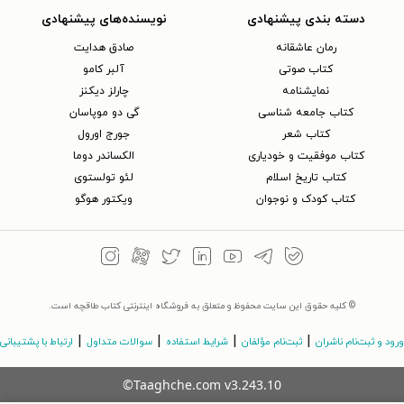
دسته بندی پیشنهادی
نویسنده‌های پیشنهادی
رمان عاشقانه
صادق هدایت
کتاب‌ صوتی
آلبر کامو
نمایشنامه
چارلز دیکنز
کتاب جامعه شناسی
گی دو موپاسان
کتاب شعر
جورج اورول
کتاب موفقیت و خودیاری
الکساندر دوما
کتاب تاریخ اسلام
لئو تولستوی
کتاب کودک و نوجوان
ویکتور هوگو
© کلیه حقوق این سایت محفوظ و متعلق به فروشگاه اینترنتی کتاب طاقچه است.
|
|
|
|
ورود و ثبت‌نام ناشران
ثبت‌نام مؤلفان
شرایط استفاده
سوالات متداول
ارتباط با پشتیبانی
©Taaghche.com
v
3.243.10