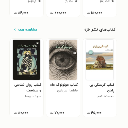
۰
)
۵
(
۳٫۶
)
۵
(
۴٫۲
)
۱۲
(
۳٫۴
۱۸۰,۰۰۰
ت
۲۰۰,۰۰۰
ت
۸۴,۰۰۰
ت
کتاب‌های نشر خزه
مشاهده همه
کتاب گرسنگی بی
کتاب مونولوگ ماه
کتاب روان شناسی
کتا
پایان
فاطمه سرداری
و سیاست
شاد
محمدهاشم
سیدعلیرضا
سید
۰
اکبریانی
پورمیرجعفری
پور
فیروزآبادی
فیرو
۴۵,۰۰۰
ت
۷۰,۰۰۰
ت
۸۰,۰۰۰
ت