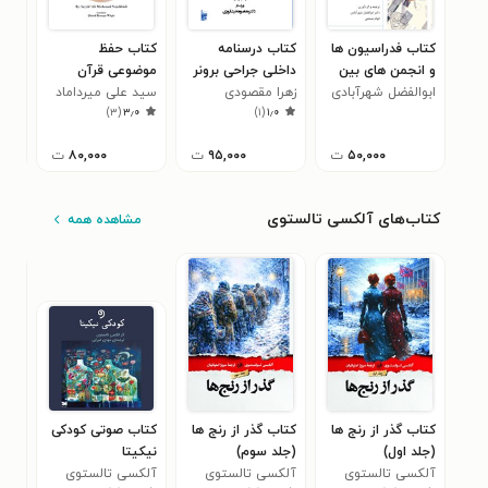
کتاب فدراسیون ها
کتاب درسنامه
کتاب حفظ
کتا
و انجمن های بین
داخلی جراحی برونر
موضوعی قرآن
شنا
المللی بازار سرمایه
ابوالفضل شهرآبادی
زهرا مقصودی
سودارث 2018
(انگلیسی)
سید علی میرداماد
سیس
جیم
)
۳
(
۳٫۰
)
۱
(
۱٫۰
(بخش سیزدهم،
نجف‌آبادی
Thematic
تولید مثل و بیماری
memorization of
۵۰,۰۰۰
ت
۹۵,۰۰۰
ت
۸۰,۰۰۰
ت
های پستان)
the Quran
کتاب‌های آلکسی تالستوی
مشاهده همه
کتاب گذر از رنج ها
کتاب گذر از رنج ها
کتاب صوتی کودکی
کتا
(جلد اول)
(جلد سوم)
نیکیتا
وور
آلکسی تالستوی
آلکسی تالستوی
آلکسی تالستوی
آلک