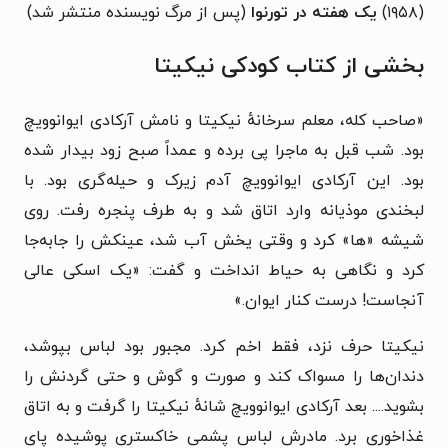
(۱۹۵۸)
یک هفته در تورنوا
(پس از مرگ نویسنده منتشر شد)
بخشی از کتاب کودکی نیکیتا
«صاحب کله، معلم سرخانهٔ نیکیتا و نامش آرکادی ایوانوویچ
بود. شب قبل به ماجرا پی برده و عمداً صبح زود بیدار شده
بود. این آرکادی ایوانوویچ آدم زیرک و حیله‌گری بود. با
لبخندی موذیانه وارد اتاق شد و به طرف پنجره رفت. روی
شیشه «ها» کرد و وقتی یخش آب شد، عینکش را جابه‌جا
کرد و نگاهی به حیاط انداخت و گفت: «یک اسکی عالی
آنجاست! درست کنار ایوان.»
نیکیتا حرف نزد، فقط اخم کرد. مجبور بود لباس بپوشد،
دندان‌ها را مسواک کند و صورت و گوش و حتی گردنش را
بشوید.... بعد آرکادی ایوانوویچ شانهٔ نیکیتا را گرفت و به اتاق
غذاخوری برد. مادرش لباس پشمی خاکستری پوشیده پای