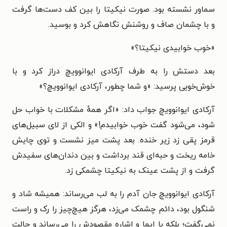
سماور نشسته بود. صورت نیکیتا را بین کف دست‌ها گرفت
و با چشمان صاف و روشنش نگاهش کرد و بوسید.
«خوب خوابیدی نیکیتا؟»
بعد دستش را به طرف آرکادی ایوانوویچ دراز کرد و با
خوش‌خویی پرسید: «و شما چطور، آرکادی ایوانوویچ؟»
آرکادی ایوانوویچ جواب داد: «اگر همهٔ مشکلات با خواب حل
شود، می‌شود گفت خوب خوابیدم!» و الکی از لای سبیل‌های
قرمز پقی زد زیر خنده. بعد پشت میز نشست و توی چایش
خامه ریخت و حبه‌ای قند برداشت و بین دندان‌های سفیدش
گرفت و از پشت عینک به نیکیتا چشمکی زد.
آرکادی ایوانوویچ جان آدم را به لب می‌رساند: همیشه شاد و
شنگول بود، دائم چشمک می‌زد، هرگز هیچ‌چیز را رک و راست
نمی‌گفت؛ بلکه با ایما و اشاره مقصودش را می‌رساند و حالت