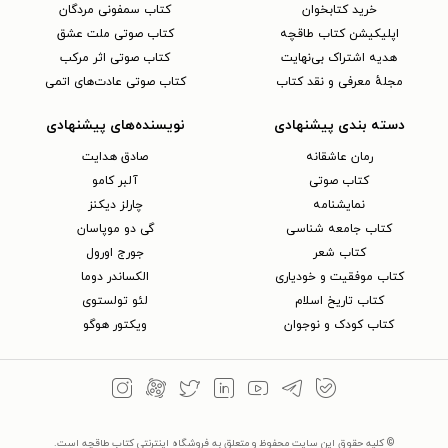
خرید کتابخوان
کتاب سمفونی مردگان
اپلیکیشن کتاب طاقچه
کتاب صوتی ملت عشق
هدیه اشتراک بی‌نهایت
کتاب صوتی اثر مرکب
مجلهٔ معرفی و نقد کتاب
کتاب صوتی عادت‌های اتمی
دسته بندی پیشنهادی
نویسنده‌های پیشنهادی
رمان عاشقانه
صادق هدایت
کتاب‌ صوتی
آلبر کامو
نمایشنامه
چارلز دیکنز
کتاب جامعه شناسی
گی دو موپاسان
کتاب شعر
جورج اورول
کتاب موفقیت و خودیاری
الکساندر دوما
کتاب تاریخ اسلام
لئو تولستوی
کتاب کودک و نوجوان
ویکتور هوگو
© کلیه حقوق این سایت محفوظ و متعلق به فروشگاه اینترنتی کتاب طاقچه است.