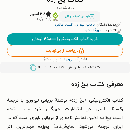
کتاب یخ زده
نمایشنامه
۳.۸ امتیاز
خواندن نمونۀ رایگان
(از ۱۳ رأی)
پدیدآورندگان:
بریانی لی‌وری
،
رکسانا طالبی
انتشارات:
مهرگان خرد
خرید کتاب الکترونیکی
|
۴۵,۰۰۰
تومان
دریافت از بی‌نهایت
اشتراک
بی‌نهایت
چیست؟
٪۳۰ تخفیف اولین خرید کتاب با کد
OFF30
معرفی کتاب یخ زده
کتاب الکترونیکی «
یخ زده
» نوشتهٔ
بریانی لی‌وری
با ترجمهٔ
رکسانا طالبی
در
انتشارات مهرگان خرد
چاپ شده
است.
یخ‌زده اولین نمایش‌نامه‌ای از
بریانی لاوری
است که در
ایران ترجمه می‌شود.
نمایش‌نامهٔ
یخ‌زده
مهم‌ترین اثر