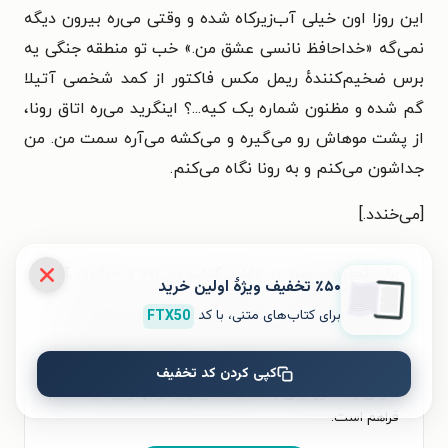
این روزا اون خیلی آب‌زیرکاه شده و وقتی می‌ره بیرون دیگه
نمی‌گه «خداحافظ نانسی عشق من.» خب تو منطقه جنگی یه
برس ضخیم‌کنندهٔ ریمل مکس فاکتور از کمد شخصی آتیلا
گم شده و مظنون شماره یک کیه...‌؟ اینگرید می‌ره اتاق رونا،
از پشت موهاش رو می‌گیره و می‌کشه می‌آره سمت من. من
جداشون می‌کنم و به رونا نگاه می‌کنم.
[می‌خندد.]
برای تجربه‌ای بهتر در دانلود کتاب یخ زده و خواندن آن،
٪۵۰ تخفیف ویژۀ اولین خرید
اپلیکیشن طاقچه را به‌صورت رایگان نصب کنید. در
برای کتاب‌های متنی، با کد
FTX50
اپلیکیشن می‌توانید مطالعه‌ی خود را شخصی‌سازی کنید و
لذت خواندن و شنیدن کتاب‌ها را همیشه و همه‌جا تجربه
کنید. علاوه‌بر دسترسی آسان، امکان خرید هزاران کتاب
کپی کردن کد تخفیف
صوتی و الکترونیکی با تخفیف‌های ویژه و بهترین قیمت هم
فراهم است.