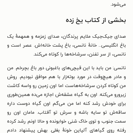
می‌شود.
بخشی از کتاب یخ زده
صدای جیک‌جیک ملایم پرندگان، صدای زمزمه و همهمهٔ یک
باغ انگلیسی..‌. خانهٔ نانسی، باغ پشت خانه‌اش. عصر است و
نانسی، از سر تفنن، سرشاخه‌ها را کوتاه می‌کند.
نانسی: من باید با این قیچی‌های باغبونی دور باغ بچرخم. من
و مادر هیچ‌وقت در مورد بوته‌زار با هم موافق نبودیم. روش
من کوتاه کردن سرشاخه‌هاست اما اون زمین رو واسه کاشت
زیرورو می‌کنه. اون به گیاه عشقه‌ش اجازه می‌ده همین‌طوری
برای خودش رشد کنه اما من می‌گم اون گیاه دوست داره
ساقه‌ش تو سایه باشه و سرش تو آفتاب. مامان اون رو
سمت جنوب و توی خاک شنی خوابونده و حالا اونم رشد کرده
رفته روی گیاهای آلپاین خونهٔ بغلی. بهش پیشنهاد دادم