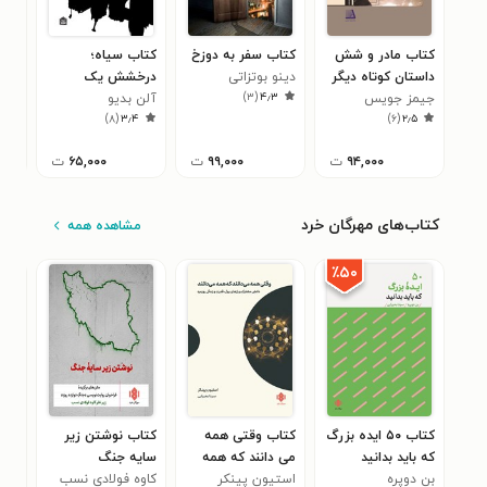
کتاب مادر و شش
کتاب سفر به دوزخ
کتاب سیاه؛
کتا
داستان کوتاه دیگر
دینو بوتزاتی
درخشش یک
بد!/
)
۳
(
۴٫۳
جیمز جویس
نا_رنگ
آلن بدیو
ریچ
کمو
۷
)
۸
(
۳٫۴
)
۶
(
۲٫۵
زند
۹۴,۰۰۰
ت
۹۹,۰۰۰
ت
۶۵,۰۰۰
ت
کتاب‌های مهرگان خرد
مشاهده همه
٪۵۰
کتاب ۵۰ ایده بزرگ
کتاب وقتی همه
کتاب نوشتن زیر
کتا
که باید بدانید
می دانند که همه
سایه جنگ
زند
بن دوپره
می دانند
استیون پینکر
کاوه فولادی نسب
ژاک