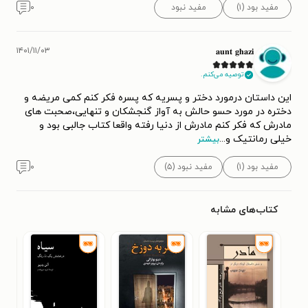
مفید بود (۱)
مفید نبود
۰
۱۴۰۱/۱۱/۰۳
𝐚𝐮𝐧𝐭 𝐠𝐡𝐚𝐳𝐢
توصیه می‌کنم.
این داستان درمورد دختر و پسریه که پسره فکر کنم کمی مریضه و
دختره در مورد حسو حالش به آواز گنجشکان و تنهایی،صحبت های
مادرش که فکر کنم مادرش از دنیا رفته واقعا کتاب جالبی بود و
خیلی رمانتیک و
...
بیشتر
مفید بود (۱)
مفید نبود (۵)
۰
کتاب‌های مشابه