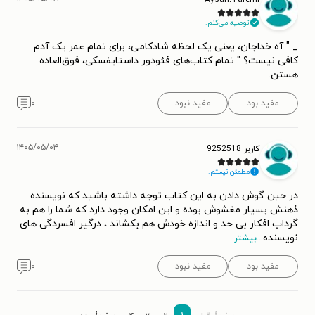
توصیه می‌کنم.
_ " آه خداجان، یعنی یک لحظه شادکامی، برای تمام عمر یک آدم
کافی نیست؟ " تمام کتاب‌های فئودور داستایفسکی، فوق‌العاده
هستن.
مفید بود
مفید نبود
۰
۱۴۰۵/۰۵/۰۴
کاربر 9252518
مطمئن نیستم.
در حین گوش دادن به این کتاب توجه داشته باشید که نویسنده
ذهنش بسیار مغشوش بوده و این امکان وجود دارد که شما را هم به
گرداب افکار بی حد و اندازه خودش هم بکشاند ، درگیر افسردگی های
نویسنده
...
بیشتر
مفید بود
مفید نبود
۰