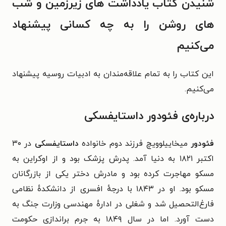
شنیدن کتاب یادداشت های زیرزمین و شب
های روشن را به چه کسانی پیشنهاد
می‌کنیم
این کتاب را به تمام علاقه‌مندان به ادبیات روسیه پیشنهاد
می‌کنیم.
درباره‌ی فئودور داستایفسکی
فئودور
میخاییلوویچ فرزند دوم خانواده
داستایفسکی
در ۳۰
اکتبر ۱۸۲۱ به دنیا آمد. پدرش پزشک بود و از اوکراین به
مسکو مهاجرت کرده بود و مادرش دختر یکی از بازرگانان
مسکو بود. او در ۱۸۴۳ با درجهٔ افسری از دانشکدهٔ نظامی
فارغ‌التحصیل شد و شغلی در ادارهٔ مهندسی وزارت جنگ به
دست آورد. اما در سال ۱۸۴۹ به جرم براندازی حکومت