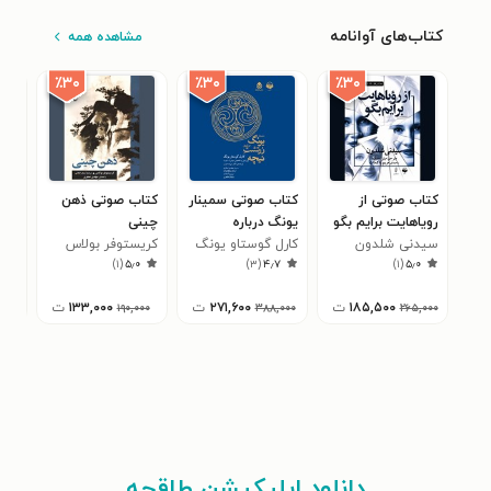
کتاب‌های آوانامه
مشاهده همه
٪۳۰
٪۳۰
٪۳۰
کتاب صوتی از
کتاب صوتی سمینار
کتاب صوتی ذهن
کتا
رویاهایت برایم بگو
یونگ درباره
چینی
فرو
سیدنی شلدون
کارل گوستاو یونگ
زرتشت نیچه
کریستوفر بولاس
شور
مایر
)
۱
(
۵٫۰
)
۳
(
۴٫۷
)
۱
(
۵٫۰
۱۸۵,۵۰۰
ت
۲۷۱,۶۰۰
ت
۱۳۳,۰۰۰
ت
۰۰
۱۹۰,۰۰۰
۳۸۸,۰۰۰
۲۶۵,۰۰۰
دانلود اپلیکیشن طاقچه