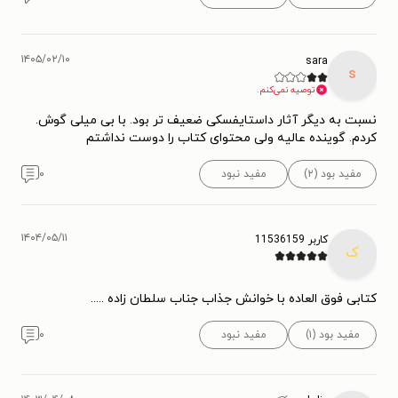
۱۴۰۵/۰۲/۱۰
sara
s
توصیه نمی‌کنم.
نسبت به دیگر آثار داستایفسکی ضعیف تر بود. با بی میلی گوش.
کردم. گوینده عالیه ولی محتوای کتاب را دوست نداشتم
مفید بود (۲)
مفید نبود
۰
۱۴۰۴/۰۵/۱۱
کاربر 11536159
ک
کتابی فوق العاده با خوانش جذاب جناب سلطان زاده .....
مفید بود (۱)
مفید نبود
۰