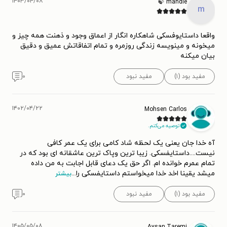
۱۴۰۳/۰۴/۰۸
mahdie 🍃
m
واقعا داستایوفسکی شاهکاره انگار از اعماق وجود و ذهنت همه چیز و
میخونه و مینویسه زندگی روزمره و تمام اتفاقاتش عمیق و دقیق
بیان میکنه
مفید بود (۱)
مفید نبود
۰
۱۴۰۲/۰۴/۲۲
Mohsen Carlos
توصیه می‌کنم.
آه خدا جان یعنی یک لحظه شاد کامی برای یک عمر کافی
نیست....داستایفسکی. زیبا ترین وپاک ترین عاشقانه ای بود که در
تمام عمرم خوانده ام. اگر حق یک دعای قابل اجابت به من داده
میشد یقینا اخد خدا میخواستم داستایفسکی را
...
بیشتر
مفید بود (۱)
مفید نبود
۰
۱۴۰۵/۰۵/۰۸
Aysan.Taremi