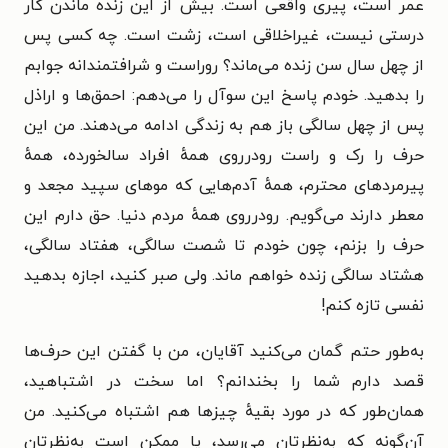
عمر است، پیری واقعی است. بیش از این زنده ماندن کار
درستی نیست، غیراخلاقی است، زشت است. چه کسی پس
از چهل سال سن زنده می‌ماند؟ روراست و شرافتمندانه جوابم
را بدهید. خودم پاسخ این سوآل را می‌دهم: احمق‌ها و اراذل
پس از چهل سالگی باز هم به زندگی ادامه می‌دهند. من این
حرف را رک و راست رودرروی همهٔ افراد سالخورده، همهٔ
پیرمردهای محترم، همهٔ آدم‌هایی که موهای سپید مجعد و
معطر دارند می‌گویم. رودرروی همهٔ مردم دنیا. حق دارم این
حرف را بزنم، چون خودم تا شصت سالگی، هفتاد سالگی،
هشتاد سالگی زنده خواهم ماند. ولی صبر کنید، اجازه بدهید
نفسی تازه کنم!
به‌طور حتم گمان می‌کنید آقایان، من با گفتن این حرف‌ها
قصد دارم شما را بخندانم؟ اما سخت در اشتباهید،
همان‌طور که در مورد بقیهٔ چیزها هم اشتباه می‌کنید. من
آن‌گونه که به‌نظرتان می‌رسد، یا ممکن است به‌نظرتان