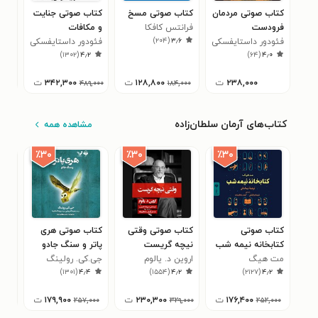
کتاب صوتی مردمان
کتاب صوتی مسخ
کتاب صوتی جنایت
کتا
فرودست
فرانتس کافکا
و مکافات
آلبر
۹
)
۲۰۴
(
۳٫۶
فئودور داستایفسکی
فئودور داستایفسکی
)
۱۳۰۲
(
۴٫۲
)
۶۴
(
۴٫۰
۲۳۸,۰۰۰
ت
۱۲۸,۸۰۰
ت
۳۴۲,۳۰۰
ت
۰۰۰
۴۸۹,۰۰۰
۱۸۴,۰۰۰
کتاب‌های آرمان سلطان‌زاده
مشاهده همه
٪۳۰
٪۳۰
٪۳۰
کتاب صوتی
کتاب صوتی وقتی
کتاب صوتی هری
کتا
کتابخانه نیمه شب
نیچه گریست
پاتر و سنگ جادو
سین
مت هیگ
اروین د. یالوم
جی.کی. رولینگ
میکا
۲
)
۱۳۰۱
(
۴٫۴
)
۱۵۵۴
(
۴٫۲
)
۲۱۲۷
(
۴٫۲
۱۷۶,۴۰۰
ت
۲۳۰,۳۰۰
ت
۱۷۹,۹۰۰
ت
,۰۰۰
۲۵۷,۰۰۰
۳۲۹,۰۰۰
۲۵۲,۰۰۰