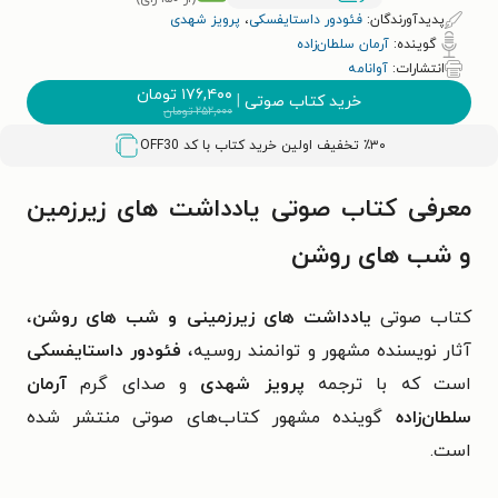
پدیدآورندگان:
فئودور داستایفسکی
،
پرویز شهدی
گوینده:
آرمان سلطان‌زاده
انتشارات:
آوانامه
۱۷۶,۴۰۰
تومان
خرید کتاب صوتی
|
۲۵۲,۰۰۰
تومان
٪۳۰ تخفیف اولین خرید کتاب با کد
OFF30
معرفی کتاب صوتی یادداشت های زیرزمین
و شب های روشن
کتاب صوتی
یادداشت های زیرزمینی و شب های روشن
،
آثار نویسنده‌ مشهور و توانمند روسیه،
فئودور داستایفسکی
است که با ترجمه
پرویز شهدی
و صدای گرم
آرمان
سلطان‌زاده
گوینده‌ مشهور کتاب‌های صوتی منتشر شده
است.