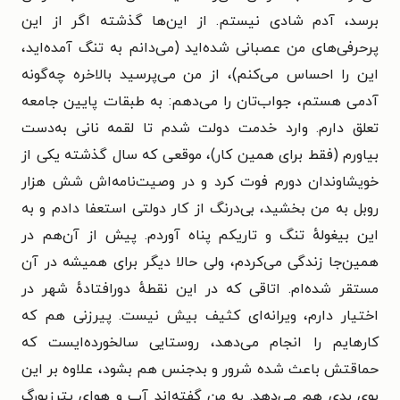
برسد، آدم شادی نیستم. از این‌ها گذشته اگر از این
پرحرفی‌های من عصبانی شده‌اید (می‌دانم به تنگ آمده‌اید،
این را احساس می‌کنم)، از من می‌پرسید بالاخره چه‌گونه
آدمی هستم، جواب‌تان را می‌دهم: به طبقات پایین جامعه
تعلق دارم. وارد خدمت دولت شدم تا لقمه نانی به‌دست
بیاورم (فقط برای همین کار)، موقعی که سال گذشته یکی از
خویشاوندان دورم فوت کرد و در وصیت‌نامه‌اش شش هزار
روبل به من بخشید، بی‌درنگ از کار دولتی استعفا دادم و به
این بیغولهٔ تنگ و تاریکم پناه آوردم. پیش از آن‌هم در
همین‌جا زندگی می‌کردم، ولی حالا دیگر برای همیشه در آن
مستقر شده‌ام. اتاقی که در این نقطهٔ دورافتادهٔ شهر در
اختیار دارم، ویرانه‌ای کثیف بیش نیست. پیرزنی هم که
کارهایم را انجام می‌دهد، روستایی سالخورده‌ایست که
حماقتش باعث شده شرور و بدجنس هم بشود، علاوه بر این
بوی بدی هم می‌دهد. به من گفته‌اند آب و هوای پترزبورگ