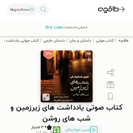
دسته‌بندی‌ها
با کد تخفیف OFF30 اولین کتاب الکترونیکی یا صوتی‌ات را با ۳۰٪
معرفی
مشخصات
نظرات (۵۰)
تخفیف از طاقچه دریافت کن.
طاقچه
کتاب صوتی
داستان و رمان
داستان خارجی
کتاب صوتی یادداشت های
٪۳۰
کتاب صوتی یادداشت های زیرزمین و
شب های روشن
۳.۹ امتیاز
شنیدن نمونۀ رایگان
(از ۱۵۰ رأی)