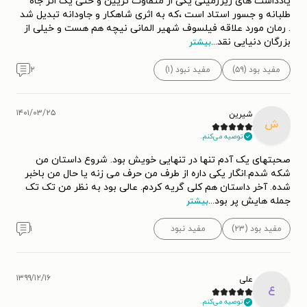
یادداشت های زیرزمینی یکی از متفاوت تریین و حتی یک اثر جاه
طلبانه و جسور استاد است ،که به اثری شاهکار و جاودانه تبدیل شد
. رمان مورد علاقه فیلسوف شهیر المانی نیچه هم هست و خیلی از
بزرگان دنیایی نقد
...
بیشتر
مفید بود (۵۹)
مفید نبود (۱)
۲
۱۴۰۱/۰۳/۲۵
شیرین
ش
توصیه می‌کنم.
صحبتهای یک آدم تنها در تنهایی خویش بود. شروع داستان من
شکه شدم.انگار یکی داره از طرف من حرف می زنه یا حال من باخبر
شده. آخر داستان هم کلی گریه کردم. عالی بود به نظر من تک تک
جمله هایش پر بود
...
بیشتر
مفید بود (۲۳)
مفید نبود
۱
۱۳۹۹/۱۲/۱۶
علی
ع
توصیه می‌کنم.