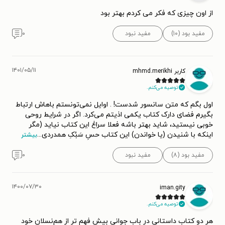
از اون چیزی که فکر می کردم بهتر بود
مفید بود (۱۰)
مفید نبود
۰
۱۴۰۱/۰۵/۱۱
کاربر mhmd.merikhi
توصیه می‌کنم.
اول بگم که متن سانسور شدست! . اوایل نمی‌تونستم باهاش ارتباط
بگیرم فضای دارک کتاب یکمی اذیتم می‌کرد. اگر در شرایط روحی
خوبی نیستید، شاید بهتر باشه فعلا سراغ این کتاب نیاید (مگر
اینکه با شنیدن (یا خواندن) این کتاب حسِ سَبُکِ همدردی
...
بیشتر
مفید بود (۸)
مفید نبود
۰
۱۴۰۰/۰۷/۳۰
iman.gity
توصیه می‌کنم.
هر دو کتاب داستانی در باب جوانی بیش فهم تر از هم‌نسلان خود