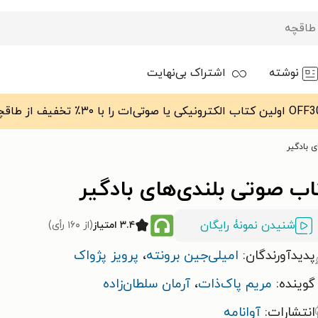
نوشته
اشتراک بی‌نهایت
 بادگیر
اب صوتی بلندی‌های بادگیر
شنیدن نمونۀ رایگان
۳.۴ امتیاز
(از ۱۶۰ رأی)
پدیدآورندگان:
امیلی‌جین برونته
،
پرویز پژواک
گوینده:
مریم پاک‌ذات
،
آرمان سلطان‌زاده
انتشارات:
آوانامه