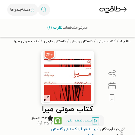
دسته‌بندی‌ها
با کد تخفیف OFF30 اولین کتاب الکترونیکی یا صوتی‌ات را با ۳۰٪
معرفی
مشخصات
نظرات (۶)
تخفیف از طاقچه دریافت کن.
طاقچه
کتاب صوتی
داستان و رمان
داستان خارجی
کتاب صوتی میرا
٪۴۰
کتاب صوتی میرا
۳.۳ امتیاز
شنیدن نمونۀ رایگان
(از ۳۵ رأی)
پدیدآورندگان:
کریستوفر فرانک
،
ل‍ی‍ل‍ی‌ گ‍ل‍س‍ت‍ان‌