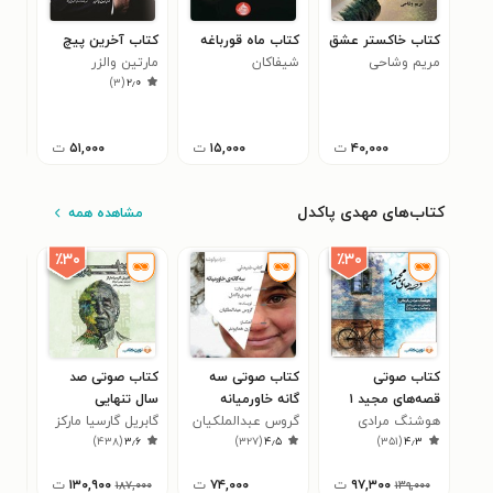
کتاب خاکستر عشق
کتاب ماه قورباغه
کتاب آخرین پیچ
کتا
مریم وشاحی
شیفاکان
مارتین والزر
اقت
)
۳
(
۲٫۰
اول)
جان
۴۰,۰۰۰
ت
۱۵,۰۰۰
ت
۵۱,۰۰۰
ت
کتاب‌های مهدی پاکدل
مشاهده همه
٪۳۰
٪۳۰
کتاب صوتی
کتاب صوتی سه‌
کتاب صوتی صد
کتا
قصه‌های مجید ۱
گانه خاورمیانه
سال تنهایی
قصه
هوشنگ مرادی
گروس عبدالملکیان
گابریل گارسیا مارکز
هوش
۶
)
۴۳۸
(
۳٫۶
)
۳۲۷
(
۴٫۵
)
۳۵۱
(
۴٫۳
کرمانی
کرم
۹۷,۳۰۰
ت
۷۴,۰۰۰
ت
۱۳۰,۹۰۰
ت
۱۸۷,۰۰۰
۱۳۹,۰۰۰