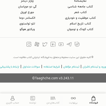
نمایشنامه
چارلز دیکنز
کتاب جامعه شناسی
گی دو موپاسان
کتاب شعر
جورج اورول
کتاب موفقیت و خودیاری
الکساندر دوما
کتاب تاریخ اسلام
لئو تولستوی
کتاب کودک و نوجوان
ویکتور هوگو
© کلیه حقوق این سایت محفوظ و متعلق به فروشگاه اینترنتی کتاب طاقچه است.
|
|
|
|
ورود و ثبت‌نام ناشران
ثبت‌نام مؤلفان
شرایط استفاده
سوالات متداول
ارتباط با پشتیبانی
©Taaghche.com
v
3.243.11
فروشگاه
بی‌نهایت
کتاب‌های من
نوشته
حساب کاربری