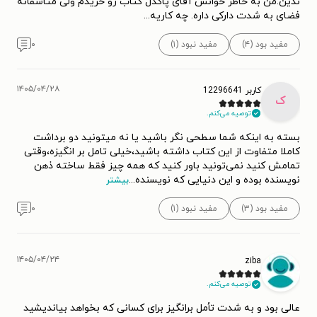
ندین.من به خاطر خوانش آقای پاکدل کتاب رو خریدم ولی متاسفانه
فضای به شدت دارکی داره. چه کاریه...
مفید بود (۴)
مفید نبود (۱)
۰
۱۴۰۵/۰۴/۲۸
کاربر 12296641
ک
توصیه می‌کنم.
بسته به اینکه شما سطحی نگر باشید یا نه میتونید دو برداشت
کاملا متفاوت از این کتاب داشته باشید،خیلی تامل بر انگیزه،وقتی
تمامش کنید نمی‌تونید باور کنید که همه چیز فقط ساخته ذهن
نویسنده بوده و این دنیایی که نویسنده
...
بیشتر
مفید بود (۳)
مفید نبود (۱)
۰
۱۴۰۵/۰۴/۲۴
ziba
توصیه می‌کنم.
عالی بود و به شدت تأمل برانگیز برای کسانی که بخواهد بیاندیشید