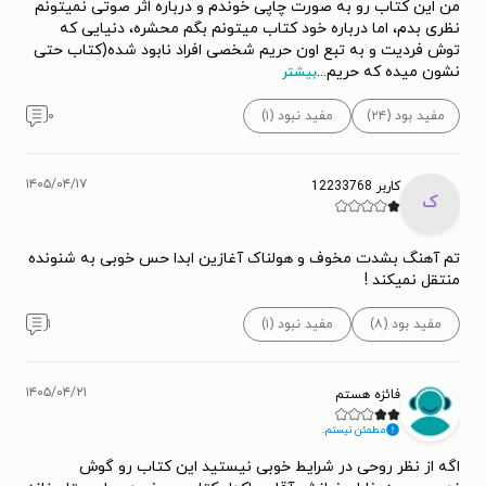
من این کتاب رو به صورت چاپی خوندم و درباره اثر صوتی نمیتونم
نظری بدم، اما درباره خود کتاب میتونم بگم محشره، دنیایی که
توش فردیت و به تبع اون حریم شخصی افراد نابود شده(کتاب حتی
نشون میده که حریم
...
بیشتر
مفید بود (۲۴)
مفید نبود (۱)
۰
۱۴۰۵/۰۴/۱۷
کاربر 12233768
ک
تم آهنگ بشدت مخوف و هولناک آغازین ابدا حس خوبی به شنونده
منتقل نمیکند !
مفید بود (۸)
مفید نبود (۱)
۱
۱۴۰۵/۰۴/۲۱
فائزه هستم
مطمئن نیستم.
اگه از نظر روحی در شرایط خوبی نیستید این کتاب رو گوش