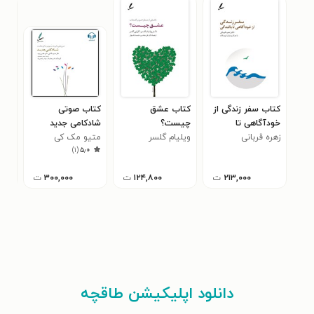
کتاب سفر زندگی از
کتاب عشق
کتاب صوتی
کتا
خودآگاهی تا
چیست؟
شادکامی جدید
هیج
بالندگی
زهره قربانی
ویلیام گلسر
متیو مک کی
کری
۸
)
۱
(
۵٫۰
۲۱۳,۰۰۰
ت
۱۲۴,۸۰۰
ت
۳۰۰,۰۰۰
ت
دانلود اپلیکیشن طاقچه