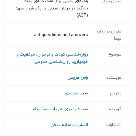
عنوان دیگر
راهنمای بالینی برای ۱۵۰ نکته‌ی بحث
برانگیز در درمان مبتنی بر پذیرش و تعهد
(ACT)
عنوان در زبان
act questions and answers
مبدأ
موضوع
روان‌شناسی کودک و نوجوان
،
موفقیت و
خودیاری
،
روان‌شناسی عمومی
نویسنده
راس هریس
مترجم
سحر محمدی
گوینده
سعید باصری
،
مهتاب جعفرپناه
انتشارات
انتشارات سایه سخن