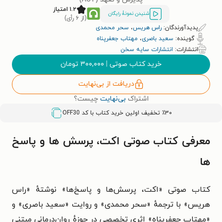
۱.۲ امتیاز
شنیدن نمونۀ رایگان
(از ۶ رأی)
پدیدآورندگان:
راس هریس
،
سحر محمدی
گوینده:
سعید باصری
،
مهتاب جعفرپناه
انتشارات:
انتشارات سایه سخن
خرید کتاب صوتی
|
۳۰۰,۰۰۰
تومان
دریافت از بی‌نهایت
اشتراک
بی‌نهایت
چیست؟
٪۳۰ تخفیف اولین خرید کتاب با کد
OFF30
معرفی کتاب صوتی اکت، پرسش ها و پاسخ
ها
کتاب صوتی «اکت، پرسش‌ها و پاسخ‌ها» نوشتهٔ «راس
هریس» با ترجمهٔ «سحر محمدی» و روایت «سعید باصری» و
«مهتاب جعفرپناه» اثری تخصصی در حوزهٔ روان‌درمانی مبتنی