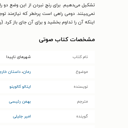
تشکیل مى‌دهیم. براى رنج نبردن از این وضع دو راه
نمى‌بینند. دومى راهى است پرخطر که نیازمند ت
اینکه آن را تداوم بخشید و براى آن جاى باز کرد. (رم
مشخصات کتاب صوتی
نام کتاب
شهرهای ناپیدا
موضوع
رمان
،
داستان خارج
نویسنده
ایتالو کالوینو
مترجم
بهمن رئیسی
گوینده
امیر جلیلی