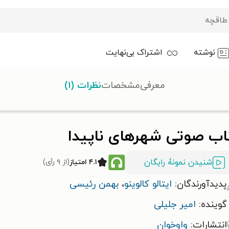
نوشته
اشتراک بی‌نهایت
معرفی
مشخصات
نظرات (۱)
اپیدا
اب صوتی شهرهای ناپیدا
شنیدن نمونۀ رایگان
۴.۱ امتیاز
(از ۹ رأی)
پدیدآورندگان:
ایتالو کالوینو
،
بهمن رئیسی
گوینده:
امیر جلیلی
انتشارات:
واوخوان