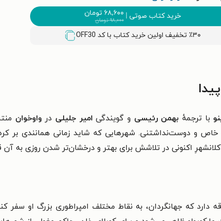
۶۸,۶۰۰
تومان
خرید کتاب صوتی
|
۹۸,۰۰۰
تومان
٪۳۰ تخفیف اولین خرید کتاب با کد
OFF30
یدا
نو
با ترجمهٔ
بهمن رئیسی
و گویندگی
امیر جلیلی
در
واوخوان
منتش
خاص و دوست‌نداشتنی. شهرهایى که شاید زمانى همانندى بر کره 
لانشهرِ اکنونى در تلاشش براى بهتر و درخشان‌تر شدن روزى به آن ق
قه دارد که جهانگردان، به نقاط مختلف امپراطوری بزرگ او سفر کنن