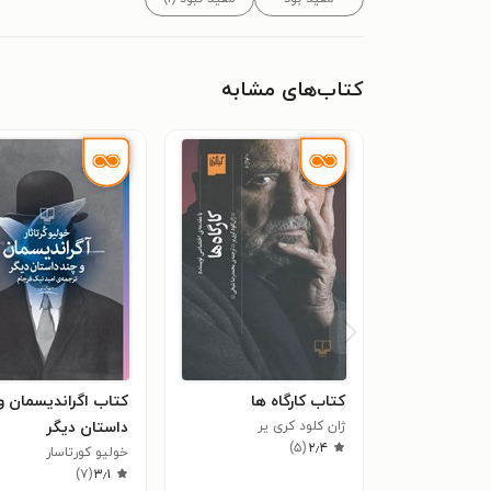
کتاب‌های مشابه
کتاب کارگاه ها
کتاب اگراندیسمان و
ژان کلود کری یر
داستان دیگر
)
۵
(
۲٫۴
خولیو کورتاسار
)
۷
(
۳٫۱