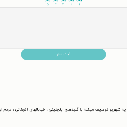
۵
۴
۳
۲
۱
ثبت نظر
یه شهریو توصیف میکنه با گنبدهای اینچنینی ، خیابانهای آنچنانی ، مردم ای