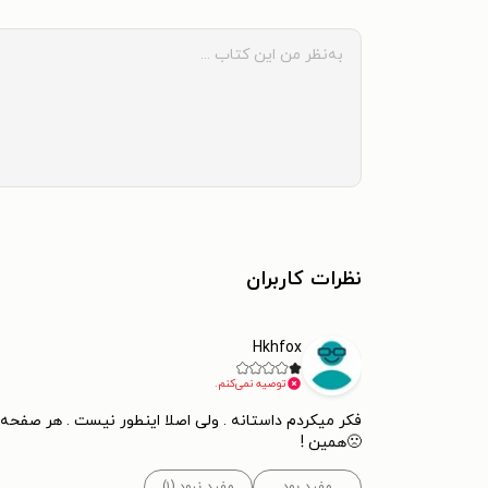
نظرات کاربران
Hkhfox
توصیه نمی‌کنم.
فکر میکردم داستانه . ولی اصلا اینطور نیست . هر صفحه 
🙁همین !
مفید بود
مفید نبود (۱)