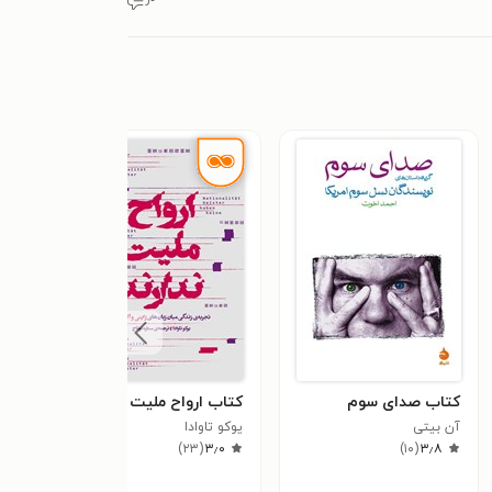
کتاب صدای سوم
کتاب ارواح ملیت ندارند
کتاب
آن بیتی
یوکو تاوادا
خورخ
٫۸
)
۲۳
(
۳٫۰
)
۱۰
(
۳٫۸