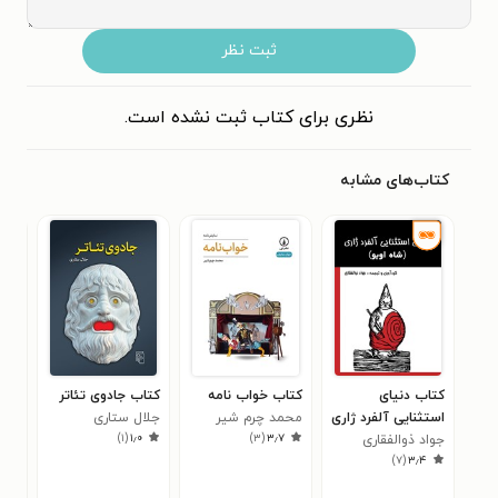
ثبت نظر
نظری برای کتاب ثبت نشده است.
کتاب‌های مشابه
کتاب دنیای
کتاب خواب نامه
کتاب جادوی تئاتر
کتا
استثنایی آلفرد ژاری
محمد چرم شیر
جلال ستاری
عرو
)
۱
(
۱٫۰
)
۳
(
۳٫۷
(شاه اوبو)
جواد ذوالفقاری
کارل
۷
)
۷
(
۳٫۴