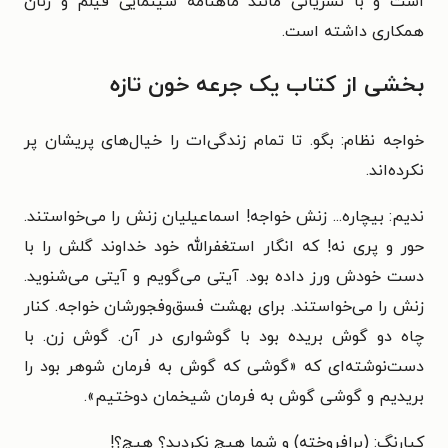
است و با نشریاتی مانند ماهنامه سینمایی فیلم و زنان
همکاری داشته است.
بخشی از کتاب یک جرعه خون تازه
خواجه نظام: بگو. تا تمام زندگی‌ات را خیال‌های پریشان پر
نکرده‌اند.
ندیم: بیچاره... زنش خواجه! اسماعیلیان زنش را می‌خواستند.
حور و پری نه! که انگار استغفرالله خود خداوند گلش را با
دست خودش ورز داده بود. آیتی می‌گویم و آیتی می‌شنوید.
زنش را می‌خواستند. برای بهشت فسق‌وفجورشان خواجه. کنار
چاه دو گوش بریده بود با گوشواری در آن. گوش زن. با
دست‌نوشته‌ای که «گوشی که گوش به فرمان شوهر بود را
بریدیم و گوشی گوش به فرمان شیخمان دوختیم».
کیارنگ: (برافروخته) و شما هیچ نکردید؟ هیچ؟!