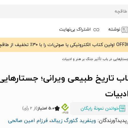
نوشته
اشتراک بی‌نهایت
ستارهایی در باب تأثیر جنگ بر هنر و ادبیات
ب تاریخ طبیعی ویرانی؛ جستارهایی 
دبیات
خواندن نمونۀ رایگان
۵.۰ امتیاز
(از ۲ رأی)
پدیدآورندگان:
وینفرید گئورگ زیبالد
،
فرزام امین صالحی