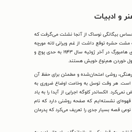
ر و ادبیات
» احساس بیگانگی نوساک از آنجا نشئت می‌گرفت که
ک مشت حشره توقع داشت از غم ویرانی لانه مورچه
همسایه دگرگون شوند، ولی از سرشت بشری توقع کمی همدلی داری، و به‌راستی قهوه خوردنِ طبق معمول در تراس‌های هامبورگ در آخر ژوئیه سال ۱۹۴۳ به حدی پوچ و
شغول خوردن هم‌نوع خویش هستند.
ر فرهنگی، روشی امتحان‌شده و مطمئن برای حفظ آن
 است. هر وقت توسل به وخامت اوضاع ضروری به
ی‌کرد. الکساندر کلوگه اجرایی از آیدا را به یاد
 قهوه‌ای نشسته‌ایم که صفحه روشنی دارد که نام
 نوعی قصه بسیار جدی را تعریف می‌کرد که پدرمان