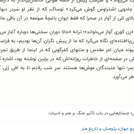
ی‌روند.» و سرِشبِ پیش از حمله هوایی خانمان‌برانداز به دارمشتا
جادویی اشتراوس گوش می‌کرد.» نوساک، که از نظر او سَردر دیواره
لای تلی از آوار در صحرا که فقط ایوان باغچهٔ صومعه در آن باقی مان
«زن کوری آواز می‌خواند»؛ ترانه «حالا دوران سختی‌ها دوباره آغاز م
اافتاده‌ای نگاه می‌کرد که ما از پیش نگران آن‌ها بودیم، به فراسوی
وند میان امر مقدس و منتهای کفرگویی که در اینجا از طریق تجرب
ر صفحه‌ای از خاطرات روزانه‌اش که در برلین نوشته بود، اشاره کرد
لاسر؛ تنها جنبندگان موش‌ها هستند. سرِ شب رفتم تا به افی ژنی
 می‌آورد.
ی؛ جستارهایی در باب تأثیر جنگ بر هنر و ادبیات
یخ جهان
،
پژوهش و تاریخ هنر