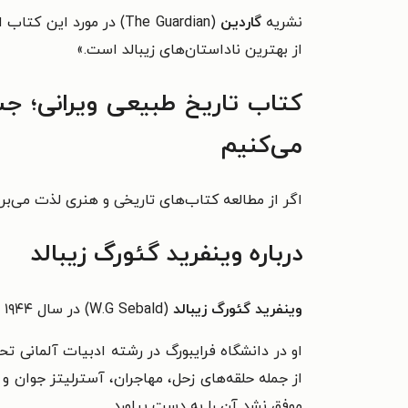
نشریه
گاردین
(
The Guardian
از بهترین ناداستان‌‎های زیبالد است.»
کتاب تاریخ طبیعی ویرانی؛ جس
می‌کنیم
اگر از مطالعه کتاب‌های تاریخی و هنری لذت می‌ب
درباره وینفرید گئورگ زیبالد
وینفرید گئورگ زیبالد
(W.G Sebald) در سال ۱۹۴۴ در آلمان متولد شد و در سال ۲۰۰۱ بر اثر سکته قلبی در حین رانندگی از دنیا رفت.
او در دانشگاه فرایبورگ در رشته ادبیات آلمانی ت
از جمله حلقه‌های زحل، مهاجران، آسترلیتز جوان و 
موفق نشد آن را به دست بیاورد.