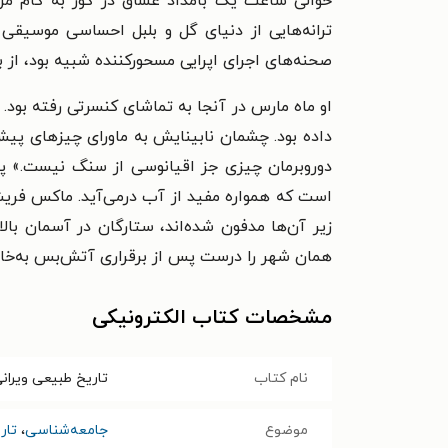
حوالی ساعت یک بامداد عشاق در گور به کام مرگ م
ترانه‌هایی از دنیای گل و بلبل احساسی موسیقی 
صحنه‌های اجرای اپرایی مسحورکننده شبیه بود، از با
او ماه مارس در آنجا به تماشای کنسرتی رفته بود. 
داده بود. چشمان نابینایش به ماورای چیزهای پیش‌پ
دوروبرمان چیزی جز اقیانوسی از سنگ نیست.» پی
است که همواره مفید از آب درمی‌آید. ماکس فریش د
زیر آن‌ها مدفون شده‌اند، ستارگان در آسمان با
همان شهر را درست پس از برقراری آتش‌بس به‌خاطر
مشخصات کتاب الکترونیکی
نام کتاب
تاریخ طبیعی ویران
موضوع
جامعه‌شناسی
،
تار