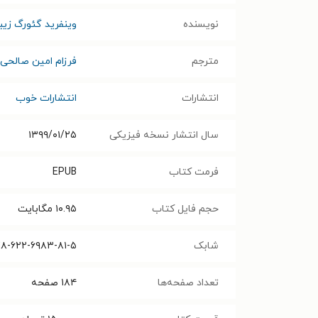
نویسنده
وینفرید گئورگ زیبا
مترجم
فرزام امین صالحی
انتشارات
انتشارات خوب
سال انتشار نسخه فیزیکی
۱۳۹۹/۰۱/۲۵
فرمت کتاب
EPUB
حجم فایل کتاب
۱۰.۹۵
مگابایت
شابک
۸-۶۲۲-۶۹۸۳-۸۱-۵
تعداد صفحه‌ها
۱۸۴
صفحه