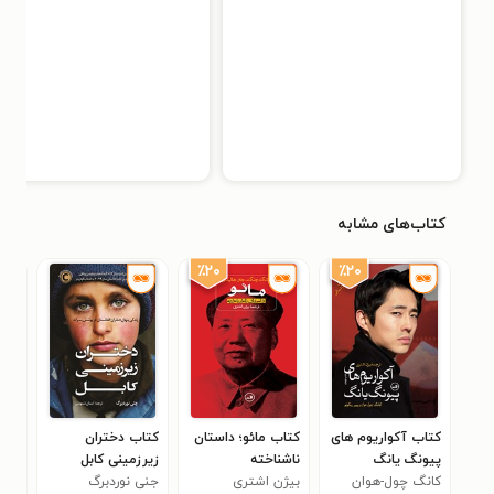
کتاب‌های مشابه
٪۲۰
٪۲۰
کتاب آکواریوم‌ های
کتاب مائو؛ داستان
کتاب دختران
کتا
پیونگ یانگ
ناشناخته
زیرزمینی کابل
سلم
کانگ چول-هوان
بیژن اشتری
جنی نوردبرگ
بن ه