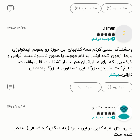
مفید بود (۶)
مفید نبود (۳)
۰
۱۴۰۵/۰۲/۲۵
Damun
D
توصیه می‌کنم.
وحشتناک. سعی کردم همه کتابهای این حوزه رو بخونم. ایدئولوژی
بارها آزمون شده اینبار به نام جوچه، یا همون ناسیونالیسم افراطی و
خوکفایی، که برای ما ایرانیان هم بسیار آشناست. قلب واقعیت،
تبلیغ کمتر خوردن، بزرگنمایی دستاوردها، بزرگ پنداشتن
دارائی
...
بیشتر
مفید بود (۱)
مفید نبود
۰
۱۴۰۰/۰۸/۱۴
مسعود مشیری
توصیه می‌کنم.
عالی، مثل بقیه کتبی در این حوزه (پناهندگان کره شمالی) منتشر
شده است.