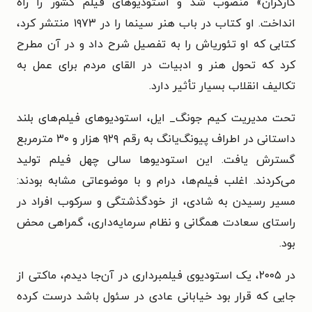
کارگران» منصوب شد و استودیوهای فیلم کشور را راه
انداخت. او کتاب در باب هنر سینما را در ۱۹۷۳ منتشر کرد،
کتابی که او تئوریاش را به تفصیل شرح داد و در آن مطرح
کرد که تحول هنر و ادبیات در القای مردم برای عمل به
تکالیف انقلاب بسیار تأثیر دارد.‬‬‬‬‬‬‬‬‬‬‬‬‬‬‬‬‬‬‬‬‬‬
تحت مدیریت کیم جونگ_ ایل، استودیوهای فیلم‌های بلند
داستانی در اطراف پیونگ‌یانگ به رقم ۹۲۹ هزار و ۳۰ مترمربع
گسترش یافت. این استودیوها سالی چهل فیلم تولید
می‌کردند. اغلب فیلم‌ها، درام و با موضوعاتی مشابه بودند:
مسیر رسیدن به شادی، از خودگذشتگی و سرکوب افراد در
راستای سعادت همگانی و نظام سرمایه‌داری، گمراهی محض
بود.
در ۲۰۰۵، یک استودیوی فیلمبرداری در آن‌جا دیدم، ماکتی از
جایی که قرار بود خیابانی عادی در سئول باشد درست کرده