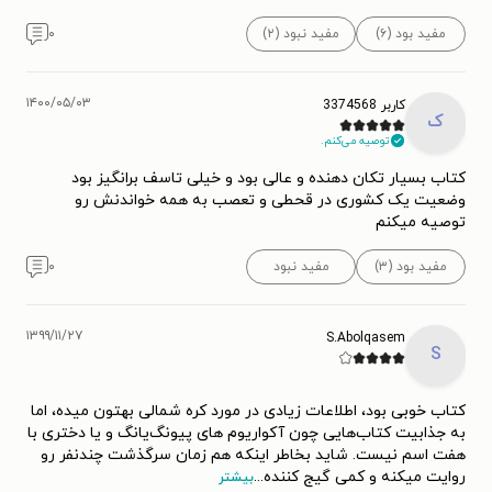
مفید بود (۶)
مفید نبود (۲)
۰
۱۴۰۰/۰۵/۰۳
کاربر 3374568
ک
توصیه می‌کنم.
کتاب بسیار تکان دهنده و عالی بود و خیلی تاسف برانگیز بود
وضعیت یک کشوری در قحطی و تعصب به همه خواندنش رو
توصیه میکنم
مفید بود (۳)
مفید نبود
۰
۱۳۹۹/۱۱/۲۷
S.Abolqasem
S
کتاب خوبی بود، اطلاعات زیادی در مورد کره شمالی بهتون میده، اما
به جذابیت کتاب‌هایی چون آکواریوم های پیونگ‌یانگ و یا دختری با
هفت اسم نیست. شاید بخاطر اینکه هم زمان سرگذشت چندنفر رو
روایت میکنه و کمی گیج کننده
...
بیشتر