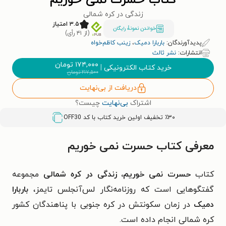
کتاب حسرت نمی خوریم
زندگی در کره شمالی
۳.۵ امتیاز
خواندن نمونۀ رایگان
(از ۴۱ رأی)
پدیدآورندگان:
باربارا دمیک
،
زینب کاظم‌خواه
انتشارات:
نشر ثالث
۱۷۴,۰۰۰
تومان
خرید کتاب الکترونیکی
|
۲۱۷,۵۰۰
تومان
دریافت از بی‌نهایت
اشتراک
بی‌نهایت
چیست؟
٪۳۰ تخفیف اولین خرید کتاب با کد
OFF30
معرفی کتاب حسرت نمی خوریم
کتاب
حسرت نمی خوریم، زندگی در کره شمالی
مجموعه
گفتگوهایی است که روزنامه‌نگار لس‌آنجلس تایمز،
باربارا
دمیک
در زمان سکونتش در کره جنوبی با پناهندگان کشور
کره شمالی انجام داده است.