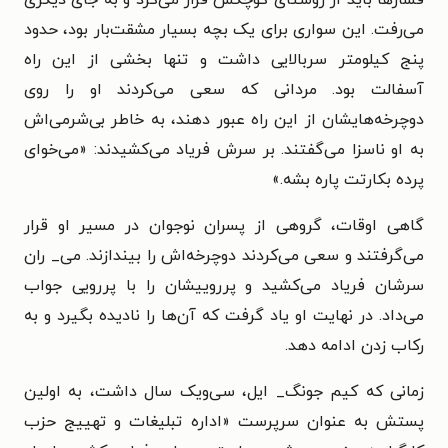
می‌رفت. این سواری برای یک بچه بسیار مشقت‌بار بود، حدود
پنج کیلومتر سربالایی داشت و تنها بخشی از این راه
آسفالت بود. مردانی که سعی می‌کردند او را روی
دوچرخه‌هایشان از این راه عبور دهند، به خاطر بی‌شرمی‌اش
به او ناسزا می‌گفتند. بر سرش فریاد می‌کشیدند: «می‌خوای
پرده بکارتت پاره بشه.»
گاهی اوقات، گروهی از پسران نوجوان در مسیر او قرار
می‌گرفتند و سعی می‌کردند دوچرخه‌اش را بیندازند. می_ ران
سرشان فریاد می‌کشید و پرروییشان را با پررویی جواب
می‌داد. در نهایت او یاد گرفت که آن‌ها را نادیده بگیرد و به
رکاب زدن ادامه دهد.‬‬‬‬‬‬‬‬‬‬‬‬‬‬‬‬‬‬‬‬‬‬
زمانی که کیم جونگ_ ایل، سی‌ویک سال داشت، به اولین
پستش به عنوان سرپرست «اداره تبلیغات و تهییج حزب