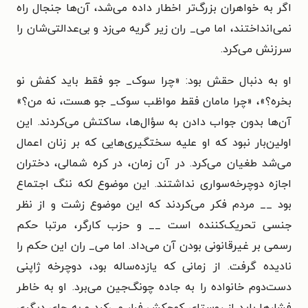
اگر به خواهران بزرگ‌تر اخطار داده می‌شد، آن‌ها جنجال راه
نمی‌انداختند، اما می_ ران زیر گریه می‌زد و بی‌عدالتی‌شان را
سرزنش می‌کرد.
او به دنبال حقش بود: «چرا سوک_ جو فقط باید کفش نو
بخره؟»، «چرا مامان فقط مواظب سوک_ جو هست، نه من؟»
آن‌ها بدون جواب دادن به سؤال‌ها، ساکتش می‌کردند. این
اولین‌بار نبود که او علیه سختگیری‌هایی که بر زنان اعمال
می‌شد طغیان می‌کرد. در آن زمان، در کره شمالی، دختران
اجازه دوچرخه‌سواری نداشتند. این موضوع لکه ننگ اجتماع
بود __ مردم فکر می‌کردند که این موضوع زشت و از نظر
جنسی تحریک‌کننده است __ و حزب کارگر، مرتبا حکم
رسمی بر غیرقانونی بودن آن می‌داد. اما می_ ران این حکم را
نادیده گرفت. از زمانی که یازده‌ساله بود، دوچرخه ژاپنی
دست‌دوم خانواده را به جاده چونگ‌جین می‌برد. او به خاطر
فشارها باید از روستای کوچکش فرار می‌کرد و به جای دیگری