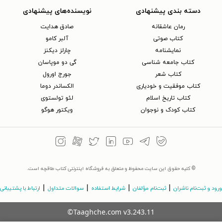
دسته بندی پیشنهادی
نویسنده‌های پیشنهادی
رمان عاشقانه
صادق هدایت
کتاب‌ صوتی
آلبر کامو
نمایشنامه
چارلز دیکنز
کتاب جامعه شناسی
گی دو موپاسان
کتاب شعر
جورج اورول
کتاب موفقیت و خودیاری
الکساندر دوما
کتاب تاریخ اسلام
لئو تولستوی
کتاب کودک و نوجوان
ویکتور هوگو
© کلیه حقوق این سایت محفوظ و متعلق به فروشگاه اینترنتی کتاب طاقچه است.
|
|
|
|
ورود و ثبت‌نام ناشران
ثبت‌نام مؤلفان
شرایط استفاده
سوالات متداول
ارتباط با پشتیبانی
©Taaghche.com
v
3.243.11