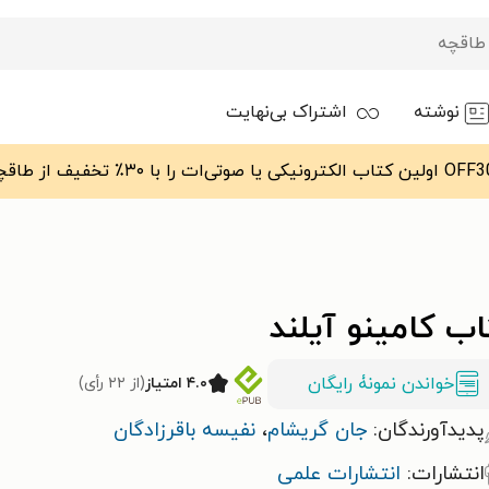
نوشته
اشتراک بی‌نهایت
ب کامینو آیلند
خواندن نمونۀ رایگان
۴.۰ امتیاز
(از ۲۲ رأی)
پدیدآورندگان:
جان گریشام
،
نفیسه باقرزادگان
انتشارات:
انتشارات علمی