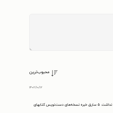
محبوب‌ترین
۱۴۰۲/۱۰/۱۲
۱۲۷. وقتی صحبت از کتابهای جان گریشام میشه انتظار ماجراجویی و هیجان بیشتری دارم. چیزی که این کتاب به اون صورت برای من نداشت. ۵ سارق خبره نسخه‌های دست‌نویس کتابهای