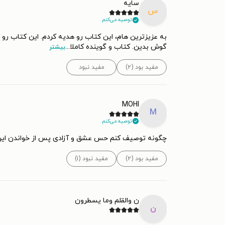
سايه
س
توصیه می‌کنم.
سایر آثار او پس از مرگش انتشار یافتن
به عزیزترین هام، این کتاب رو هدیه کردم. این کتاب رو 
گوش بدین. کتاب و گوینده کاملا
...
بیشتر
جبران خلیل جبران در ۱۰ آوریل ۱۹۳۱ در چهل‌وهشت سالگی بر اثر سیروز کبدی و سل در نیویورک درگذشت.
مفید بود (۲)
مفید نبود
MOHI
M
توصیه می‌کنم.
چگونه توصیف کنم حس عشق و آزادی پس از خواندن این ک
مفید بود (۲)
مفید نبود (۱)
ن والقلم وما یسطرون
ن