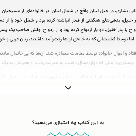
۱۸۸۳ در شهر باستانی بشاری، در جبل لبنان واقع در شمال لبنان، در خانواده‌ای از م
در خلیل، بدهی‌های هنگفتی از قمار انباشته کرده بود و شغل خود را از 
ا پدر خلیل، دو بار ازدواج کرده بود و از ازدواج اولش صاحب یک پسر شده
اما توسط کشیشانی که به خانه‌ی آن‌ها رفت‌وآمد داشتند، زبان عربی و خو
ه زندان افتاد و اموال خانواده توسط مقامات مصادره شد. آ‌ن‌ها که بی‌خانمان ما
ر بوستون و زمانی که دوازده‌سال داشت به مدرسه رفت. او هم‌زمان به یک 
ف کرده بودند، او را به عکاس و ناشر مشهور، فرد هالند دی معرفی کردند
ند. خلیل جبران تحت سرپرستی دی شروع به تصویرسازی کتاب‌ها و کشیدن پر
نگ غربی شده بودند، تصمیم گرفتند او را به لبنان بازگردانند تا خلیل جب
به این کتاب چه امتیازی می‌دهید؟
جبران پس از اتمام تحصیلات خود در بیروت، در سال ۱۹۰۲ به بوستون
ادامه دهد.