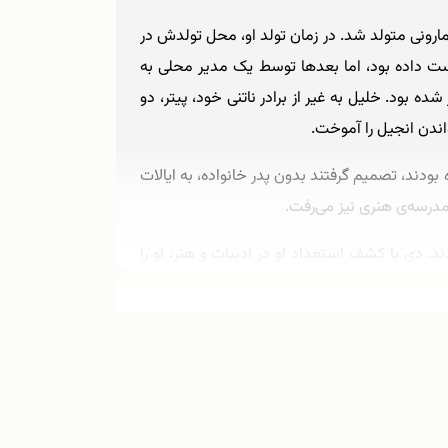
سیحیان مارونی متولد شد. در زمان تولد او، محل تولدش در
دست داده بود، اما بعدها توسط یک مدیر محلی به
 بود. خلیل به غیر از برادر ناتنی خود، پیتر، دو
اندن انجیل را آموخت.
نده بودند، تصمیم گرفتند بدون پدر خانواده، به ایالات
مدرسه‌ی هنری نیز می‌رفت.
. دی با کشف استعداد او در ادبیات و هنر، او را
تره کرد.
ران بتواند ابتدا با میراث خود آشنا شود. به همین
 بازگشت. در سال ۱۹۰۳، خواهر و برادر او بر اثر سل و مادرش بر اثر سرطان درگذشتند. جبران در این زمان