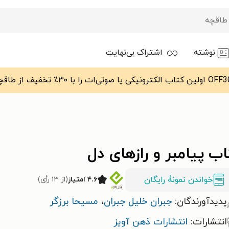
نوشته
اشتراک بی‌نهایت
ب پیامبر و رازهای دل
خواندن نمونۀ رایگان
۴.۶ امتیاز
(از ۱۳ رأی)
پدیدآورندگان:
جبران خلیل جبران
،
مسیحا برزگر
انتشارات:
انتشارات ذهن آویز