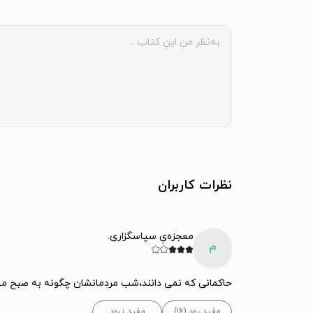
خلیل جبران زمانی که در لبنان زندگی می‌کرد، با ژ
برقرار کرد. در سال ۱۹۰۳، پیبادی به او کمک کرد تا برخی از آثارش را در کالج ولزلی در ماساچوست به نمایش بگذارد.
در ۳ می ۱۹۰۴، خلیل جبران اولین نمایشگا
به آینده‌ی برجسته‌ی جبران، از او حمایت می‌کرد. او
استفاده کرد. اگرچه هاسکل ده سال از جبران بزرگ‌ت
آثار جبران خلیل جبران
نظرات کاربران
معجزه‌یِ سپاسگزاری.
جبران به نام عروس دشت‌ها منتشر شد که شامل سه
م
حاکمانی که نمی دانند،شب مردمانشان چگونه به صبح می 
به شدت از محتوای این کتاب ناراضی بودند، او را تهد
مفید بود (۱۶)
مفید نبود