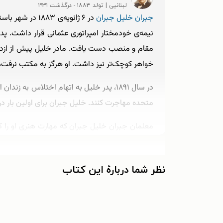
لبنانیی | تولد ۱۸۸۳ - درگذشت ۱۹۳۱
جبران خلیل جبران
در ۶ ژانویه‌ی 
نیمه‌ی خودمختار امپراتوری عثمانی قرار داشت. پ
مقام و منصب دست یافت. مادر خلیل پیش از ازدواج ب
خواهر کوچک‌تر نیز داشت. او هرگز به مکتب نرفت، 
در سال ۱۸۹۱، پدر خلیل به اتهام اختلاس ب
متحده مهاجرت کنند. خلیل جبران برای اولین بار د
معلمان جبران خلیل جبران که مهارت هنری او را کش
راهنمایی کرد و خلیل جبران را نابغه‌ی طبیعی خوا
مادر و برادر جبران که متوجه علاقه‌مندی او به فره
نظر شما دربارهٔ این کتاب
دلیل، جبران در سال ۱۸۹۸ به بیروت بازگشت و در مدرسه‌ی الحکمه، مدرسه‌ی مقدماتی و موسسه‌ی آموزش عالی مارونی، پذیرفته شد.
با حمایت خواهر دیگرش، توانست به کار هنری خود 