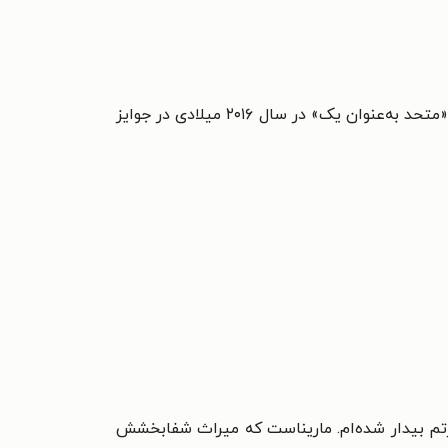
کتاب‌های پیتاکوس لور برای چندین جایزه نامزد شده‌اند. «خیزش نُه» در سال ۲۰۱۲، «سقوط پنج» در سال ۲۰۱۳ و کتاب «متحد به‌عنوان یک» در سال ۲۰۱۶ میلادی در جوایز
تم بیدار شده‌ام. ماریناست که میراث شفابخشش