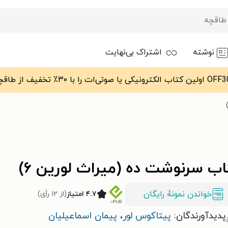
نوشته
اشتراک بی‌نهایت
ب سرنوشت ده (میراث لورین ۶)
خواندن نمونۀ رایگان
۴.۷ امتیاز
(از ۱۲ رأی)
پدیدآورندگان:
پیتاکوس لور
،
پیمان اسماعیلیان