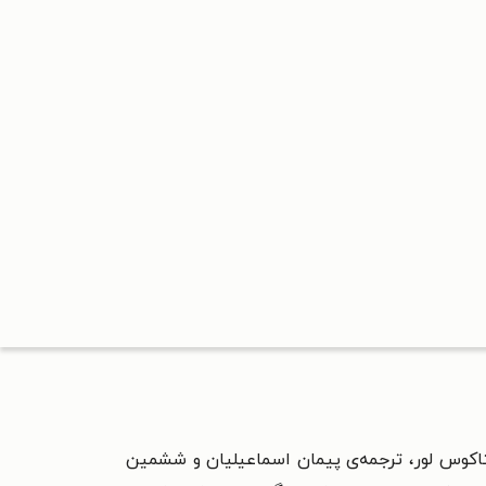
ن ۶) با عنوان اصلی The fate of Ten : book six of the Lorien Legacies نوشته پیتاکوس لور، ترجمه‌ی پیمان اسماعیلیان و ششمین