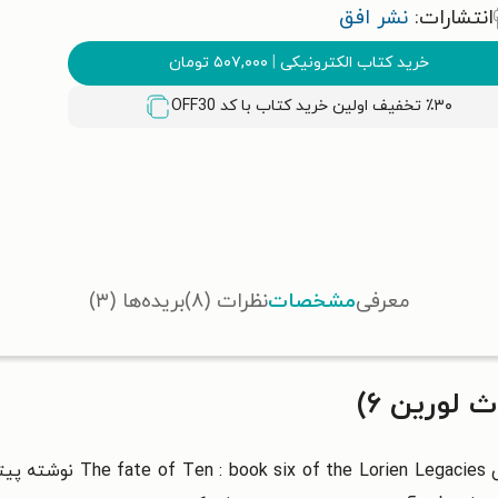
انتشارات:
نشر افق
خرید کتاب الکترونیکی
|
۵۰۷,۰۰۰
تومان
٪۳۰ تخفیف اولین خرید کتاب با کد
OFF30
معرفی
مشخصات
نظرات (۸)
بریده‌ها (۳)
لورین ۶)
کتاب سرنوشت ده (میراث لوری