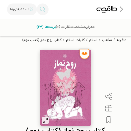
دسته‌بندی‌ها
با کد تخفیف OFF30 اولین کتاب الکترونیکی یا صوتی‌ات را با ۳۰٪
معرفی
مشخصات
نظرات (۰)
بریده‌ها (۲۳)
تخفیف از طاقچه دریافت کن.
طاقچه
مذهب
اسلام
کلیات اسلام
کتاب روح نماز (کتاب دوم)