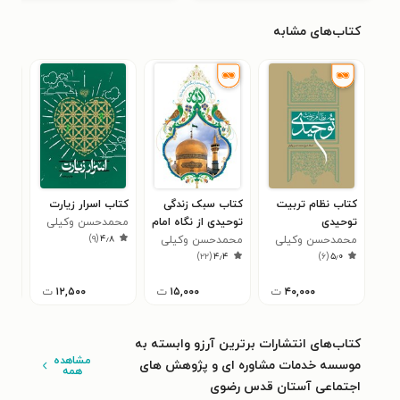
کتاب‌های مشابه
کتاب نظام تربیت
کتاب سبک زندگی
کتاب اسرار زیارت
کتا
توحیدی
توحیدی از نگاه امام
محمدحسن وکیلی
وحد
)
۹
(
۴٫۸
محمدحسن وکیلی
رضا (ع)
محمدحسن وکیلی
کلا
محم
۰
)
۲۲
(
۴٫۴
)
۶
(
۵٫۰
قرا
۴۰,۰۰۰
ت
۱۵,۰۰۰
ت
۱۲,۵۰۰
ت
کتاب‌های انتشارات برترین آرزو وابسته به
مشاهده
موسسه خدمات مشاوره ای و پژوهش های
همه
اجتماعی آستان قدس رضوی