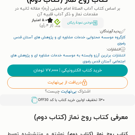
کتاب روح نماز (کتاب دوم)
بر اساس کتاب آداب الصلاة امام خمینی (ره)؛ مقاله ثانیه در
مقدمات نماز و ذکر آداب قلبیه آن
۵.۰ امتیاز
خواندن نمونۀ رایگان
(از ۴ رأی)
پدیدآورندگان:
کارگروه موسسه محتوایی خدمات مشاوره ای و پژوهش های آستان قدس
رضوی
انتشارات:
انتشارات برترین آرزو وابسته به موسسه خدمات مشاوره ای و پژوهش های
اجتماعی آستان قدس رضوی
خرید کتاب الکترونیکی
|
۷۷,۰۰۰
تومان
دریافت از بی‌نهایت
اشتراک
بی‌نهایت
چیست؟
٪۳۰ تخفیف اولین خرید کتاب با کد
OFF30
معرفی کتاب روح نماز (کتاب دوم)
کتاب روح نماز (کتاب دوم)
نوشته و منتشرشده توسط