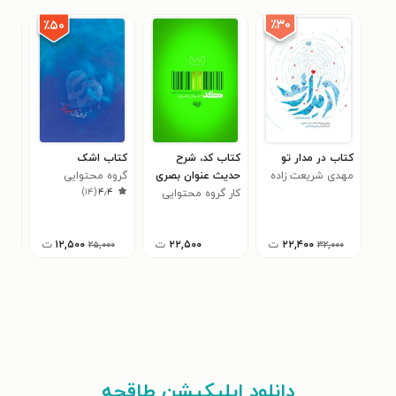
٪۳۰
٪۵۰
کتاب در مدار تو
کتاب کد، شرح
کتاب اشک
کتا
مهدی شریعت زاده
حدیث عنوان بصری
گروه محتوایی
کار
۷
)
۱۴
(
۴٫۴
کار گروه محتوایی
موسسه جوانان
محت
موسسه جوانان
آستان قدس رضوی
مشا
آستان قدس رضوی
پژو
۲۲,۴۰۰
ت
۲۲,۵۰۰
ت
۱۲,۵۰۰
ت
۲۵,۰۰۰
۳۲,۰۰۰
قدس
دانلود اپلیکیشن طاقچه