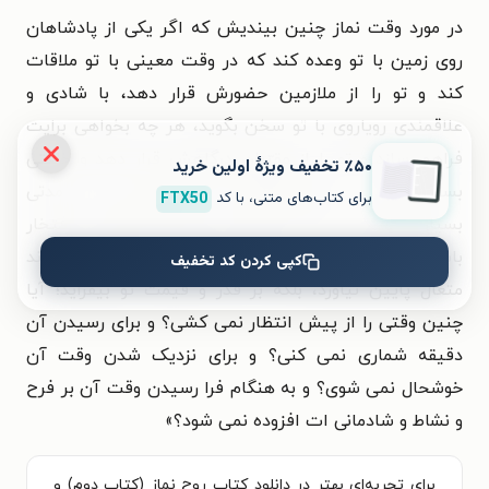
در مورد وقت نماز چنین بیندیش که اگر یکی از پادشاهان
روی زمین با تو وعده کند که در وقت معینی با تو ملاقات
کند و تو را از ملازمین حضورش قرار دهد، با شادی و
علاقمندی رویاروی با تو سخن بگوید، هر چه بخواهی برایت
فراهم سازد و تو را از مقرّبان درگاهش قرار دهد و خلعتی
٪۵۰ تخفیف ویژۀ اولین خرید
بسیار ارزنده در حضور همگان به تو ارزانی بدارد، که مدتی
برای کتاب‌های متنی، با کد
FTX50
بسیار طولانی در دست تو بماند و وسیلهٔ مباهات و افتخار
باشد و به گونه ای باشد که شأن تو را در پیشگاه خداوند
کپی کردن کد تخفیف
متعال پایین نیاورد، بلکه بر قدر و قیمت تو بیفزاید؛ آیا
چنین وقتی را از پیش انتظار نمی کشی؟ و برای رسیدن آن
دقیقه شماری نمی کنی؟ و برای نزدیک شدن وقت آن
خوشحال نمی شوی؟ و به هنگام فرا رسیدن وقت آن بر فرح
و نشاط و شادمانی ات افزوده نمی شود؟
»
برای تجربه‌ای بهتر در دانلود کتاب روح نماز (کتاب دوم) و