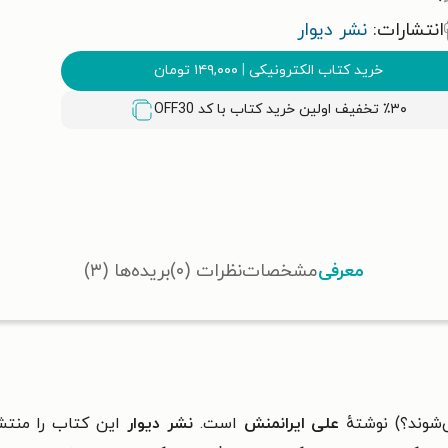
انتشارات:
نشر دیوار
خرید کتاب الکترونیکی
|
۱۴۹,۰۰۰
تومان
٪۳۰ تخفیف اولین خرید کتاب با کد
OFF30
معرفی
مشخصات
نظرات (۰)
بریده‌ها (۳)
‌شوند؟
) نوشتهٔ
علی ایرانمنش
است.
نشر دیوار
این کتاب را منتش