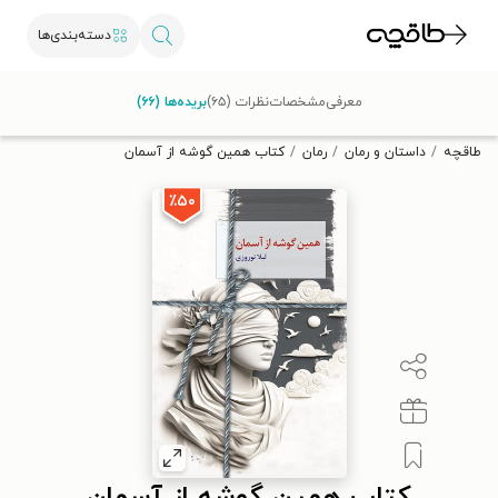
دسته‌بندی‌ها
با کد تخفیف OFF30 اولین کتاب الکترونیکی یا صوتی‌ات را با ۳۰٪
معرفی
مشخصات
نظرات (۶۵)
بریده‌ها (۶۶)
تخفیف از طاقچه دریافت کن.
طاقچه
داستان و رمان
رمان
کتاب همین گوشه از آسمان
٪۵۰