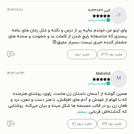
۱۴۰۳/۱۲/۱۰
کاربر ۷۰۳۳۸۴۹
ک
توصیه می‌کنم.
وای اینو من خوندم عالیه پر از درس و نکته و مثل رمان های عامه
پسندی که متاسفانه رایج شدن از کلمات بد و خشونت و صحنه های
مشمئز کننده خبری نیست ،بسیار عمیق😍
مفید بود (۲۲)
مفید نبود
۰
۱۴۰۴/۰۲/۳۱
Mahshid
M
توصیه می‌کنم.
همین گوشه از آسمان داستان زن هاست. راوی، روشنای هنرمنده
که با الهام از خودش و آدم های اطرافش، با هنر دست و ذهن، درد و
فغان زن رو در قالب مجسمه ها شکل میده و بیان می‌کنه. روشنایی
که گذشته‌اش قربانی
...
بیشتر
مفید بود (۱۹)
مفید نبود (۱)
۰