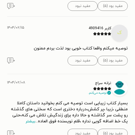
مفید بود (۵)
مفید نبود
۰
۱۴۰۴/۰۲/۱۵
کاربر 4909416
ک
توصیه میکنم واقعا کتاب خوبی بود لذت بردم ممنون
مفید بود (۵)
مفید نبود
۰
۱۴۰۴/۰۲/۰۸
ترانه سراج
توصیه می‌کنم.
بسیار کتاب زیبایی است توصیه می کنم بخوانید داستان کاملا
منطقی ،زیبا ،پر کشش،درباره دختری است که سختی های گذشته
رو پشت سر گذاشته و حالا داره برای زندگیش تلاش می کنه،حتی
یک خط اضافه گویی نداره ،قلم نویسنده فوق العاده
...
بیشتر
مفید بود (۵)
مفید نبود
۰