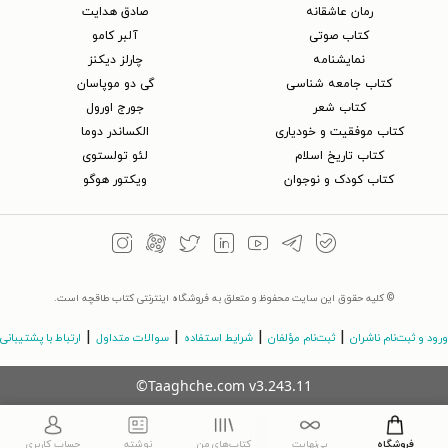
رمان عاشقانه
صادق هدایت
کتاب‌ صوتی
آلبر کامو
نمایشنامه
چارلز دیکنز
کتاب جامعه شناسی
گی دو موپاسان
کتاب شعر
جورج اورول
کتاب موفقیت و خودیاری
الکساندر دوما
کتاب تاریخ اسلام
لئو تولستوی
کتاب کودک و نوجوان
ویکتور هوگو
© کلیه حقوق این سایت محفوظ و متعلق به فروشگاه اینترنتی کتاب طاقچه است.
|
|
|
|
ورود و ثبت‌نام ناشران
ثبت‌نام مؤلفان
شرایط استفاده
سوالات متداول
ارتباط با پشتیبانی
©Taaghche.com
v
3.243.11
فروشگاه
بی‌نهایت
کتاب‌های من
نوشته
حساب کاربری