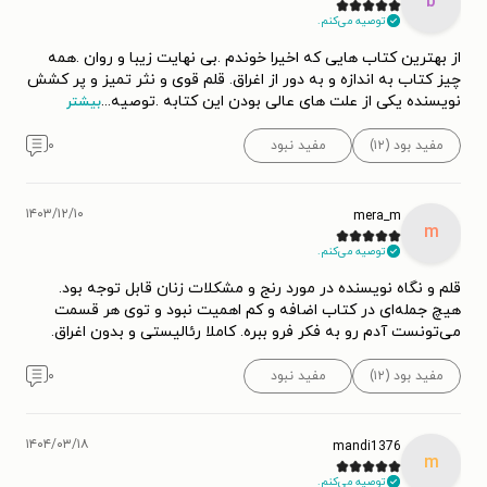
b
توصیه می‌کنم.
از بهترین کتاب هایی که اخیرا خوندم .بی نهایت زیبا و روان .همه
چیز کتاب به اندازه و به دور از اغراق. قلم قوی و نثر تمیز و پر کشش
نویسنده یکی از علت های عالی بودن این کتابه .توصیه
...
بیشتر
مفید بود (۱۲)
مفید نبود
۰
۱۴۰۳/۱۲/۱۰
mera_m
m
توصیه می‌کنم.
قلم و نگاه نویسنده در مورد رنج و مشکلات زنان قابل توجه بود.
هیچ جمله‌ای در کتاب اضافه و کم اهمیت نبود و توی هر قسمت
می‌تونست آدم رو به فکر فرو ببره. کاملا رئالیستی و بدون اغراق.
مفید بود (۱۲)
مفید نبود
۰
۱۴۰۴/۰۳/۱۸
mandi1376
m
توصیه می‌کنم.