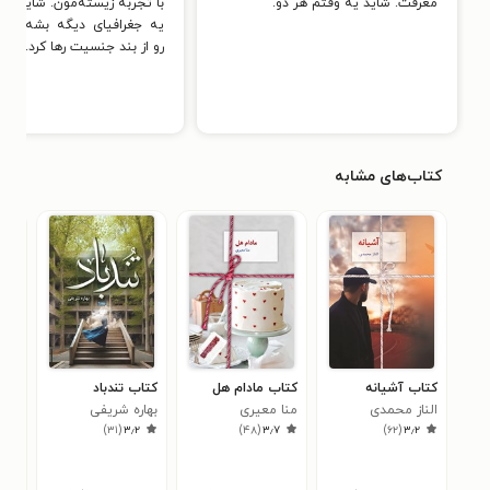
معرفت. شاید یه وقتم هر دو.
با تجربهٔ زیسته‌مون. شاید تو
یه جغرافیای دیگه بشه افکا
رو از بند جنسیت رها کرد.»
کتاب‌های مشابه
کتاب آشیانه
کتاب مادام هل
کتاب تندباد
کتاب 
الناز محمدی
منا معیری
بهاره شریفی
مدی
۸
)
۳۱
(
۳٫۲
)
۴۸
(
۳٫۷
)
۶۲
(
۳٫۲