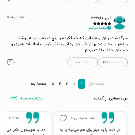
۱۴۰۴/۰۲/۰۶
کاربر ۳۷۴۱۱۶۰
توصیه می‌کنم.
سرگذشت زنان و مردانی که خطا کرده و رنج دیده و البته روشنا
وطاهر ، بعد از مدتها از خواندن رمانی با نثر خوب ، اطلاعات هنری و
داستان جذاب لذت بردم .
مفید بود (۵)
مفید نبود
۰
۱
صفحۀ قبل
۲
۳
۴
۵
صفحۀ بعد
مشاهده همه
(۶۶)
بریده‌هایی از کتاب
فاطمه ارشدی
۵
nika
۵
دل آدما یا به مهر برای هم می‌تپه یا به
«ما با هویتمون فکر می‌کنیم