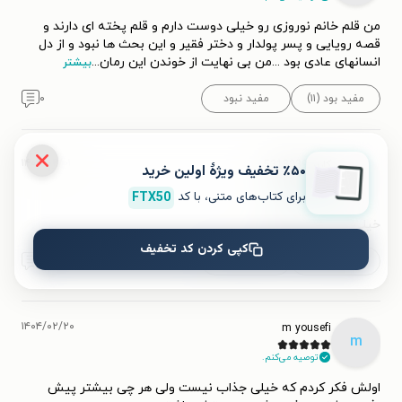
من قلم خانم نوروزی رو خیلی دوست دارم و قلم پخته ای دارند و
قصه رویایی و پسر پولدار و دختر فقیر و این بحث ها نبود و از دل
انسانهای عادی بود ...من بی نهایت از خوندن این رمان
...
بیشتر
مفید بود (۱۱)
مفید نبود
۰
۱۴۰۴/۰۲/۰۱
کاربر 5313339
٪۵۰ تخفیف ویژۀ اولین خرید
ک
برای کتاب‌های متنی، با کد
FTX50
توصیه می‌کنم.
خیلی کتاب قشنگی بود.
کپی کردن کد تخفیف
مفید بود (۱۱)
مفید نبود
۰
۱۴۰۴/۰۲/۲۰
m yousefi
m
توصیه می‌کنم.
اولش فکر کردم که خیلی جذاب نیست ولی هر چی بیشتر پیش