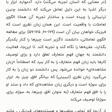
(در معنایی که انسان تجربه می‌کند) دارد. آدم‌واره‌ـ ابزار با
دیگر اشیا به این دلیل تعامل می‌کند که دانشمند چنین
ترتیباتی را چیده است و ساختار تجربه آن همانا الگوی
تعاملات با واقعیت است. این همان زبان نظری است که
فیزیک خواهان بیان آن است (۱۷۹-۶۰, ۱۷۵-۵۹). برای مطالعه
الگوی تعاملاتی، دانشمند ناگزیر است چیزها را کنار یکدیگر
بگذارد، عقربه‌ها را نگاه کند و تجربه کند. تا این‌جا، فعالیت
دانشمند به جهانِ فهمِ متعارف تعلق دارد و برای توصیف
کارها باید زبان فهم متعارف را به کار ببرد که اصطلاحاً «زبان
مشاهده‌ای» خوانده می‌شود. پس دانشمند دو زبان را به کار
می‌گیرد: زبان نظری (تبیینی) که بیانگر افق‌ـ چیزـ به‌ـ ابزارـ
برای‌ـ سوژه است و دیگری زبان مشاهده‌ای که داد و ستد او
را با افق فهم متعارف (به عنوان افق‌ـ چیزهاـ به‌ـ سوژه‌ـ برای‌ـ
سوژه) توصیف می‌کند.
از آن‌جا که تمامی متغیرها و هستنده‌های فیزیکی ــ مانند