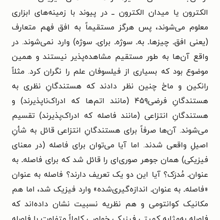
الکترون یا میدان الکترون ــ در پیوند با زمینه‌های ابزاری
معلوم می‌شوند، پس هرگز مستقیماً به افق فهم متعارف
(یعنی افق‌ـ چیزهاـ به‌ـ سوژه‌ـ برای‌ـ سوژه) وارد نمی‌شوند. در
واقع آن‌ها به طور مستقیم مشاهده‌پذیر نیستند و همین
موضوع بود که بسیاری از فیلسوفان علم را نگران کرد. مثلاً
رانکین و ماخ چنین نظر دادند که هستندگانِ نظری به
هستندگانِ فرضی۴۵۹ (مانند اتم‌ها که ادراک‌ناپذیرند) و
هستندگانِ انتزاعی (مانند فاصله که ادراک‌پذیرند) تقسیم
می‌شوند. آن‌ها صرفاً برای هستندگانِ انتزاعی قائل به شأنِ
اصیلِ واقعی شدند. اما آیا می‌توان برای فاصله (در معنای
فیزیکی) همان جوهر صوری‌ای را قائل شد که برای فاصله‌ـ به
عنوان‌ـ مُدرَک؟ آیا این دو یک تعریف دارند؟ فاصله به عنوان
«فاصله‌ـ به عنوان‌ـ اندازه‌گیری‌شده» وارد فیزیک شد، اما هم
مکانیک کوانتومی و هم نظریه نسبیت نشان داده‌اند که
فاصله به‌مثابه کمیتی فیزیکی خواصی کاملاً متفاوت با فاصله