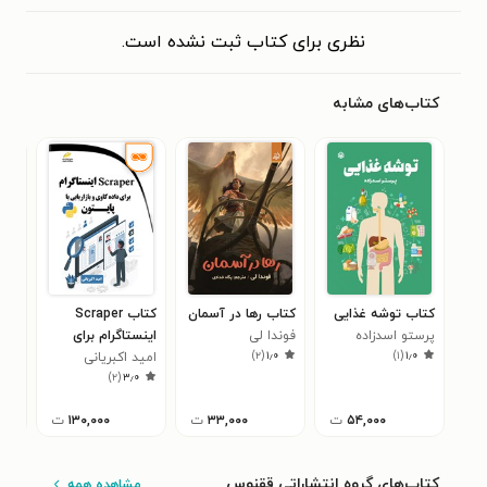
نظری برای کتاب ثبت نشده است.
کتاب‌های مشابه
کتاب توشه غذایی
کتاب رها در آسمان
کتاب Scraper
کتا
پرستو اسدزاده
فوندا لی
اینستاگرام برای
جزی
)
۲
(
۱٫۰
)
۱
(
۱٫۰
داده کاوی و
امید اکبریانی
ایر
)
۲
(
۳٫۰
بازاریابی با پایتون
۵۴,۰۰۰
ت
۳۳,۰۰۰
ت
۱۳۰,۰۰۰
ت
کتاب‌های گروه انتشاراتی ققنوس
مشاهده همه