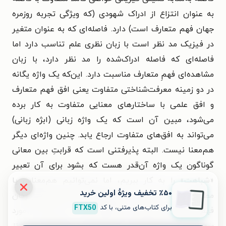
به عنوان انتزاع از ادراک شهودی (که ویژگی تجربه روزمره
جهان فهم متعارف است) دارد. فاصله‌ای که به عنوان متغیر
در فیزیک مد نظر است با زبان نظری علم تناسب دارد اما
فاصله‌ای که فاصله ادراک‌شده را مد نظر دارد، با زبان
مشاهده‌ای فهمِ متعارف مناسبت دارد. این‌که یک واژه یگانه
در دو زمینه معرفت‌شناختی متفاوت یعنی افق فهم متعارف
و افق علمی با ساختارهای معنایی متفاوت به کار برده
می‌شود، مبین آن است که یک واژه زبانی (ابژه زبانی)
می‌تواند به افق‌های متفاوت ارجاع یابد. چنین واژه‌ای دیگر
هم‌معنا نیست. البته پذیرفتنی است که قرابتِ بین معانی
گوناگون یک واژه آن‌قدر هست که بشود برای آن تعبیر
«شباهت» را به کار ببریم، اما نمی‌توانیم هم‌معنایی یا
٪۵۰ تخفیف ویژۀ اولین خرید
مطابقت را به کار ببریم. در واقع ابهام درباره معنای واژگان
برای کتاب‌های متنی، با کد
FTX50
فهم متعارف سرچشمه ناسازه‌هایی است که اغلب مورد