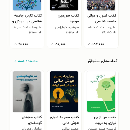
کتاب اصول و مبانی
کتاب سرزمین
کتاب کاربرد جامعه
کتا
جامعه شناسی
موعود
شناسی در آموزش و
یک 
علیرضا صنعت خواه
مهشید خوارزمی
پرورش
علیرضا صنعت خواه
علی
۷
)
۲
(
۵٫۰
)
۶
(
۲٫۸
)
۴
(
۴٫۵
۱۸۷,۰۰۰
ت
۸۰,۰۰۰
ت
۶۰,۰۰۰
ت
کتاب‌های سنجاق
مشاهده همه
کتاب من از بی
کتاب سفر به دنیای
کتاب مغزهای
کتا
نیازی به ثروت
هوش مالی
گوسفندی
سعی
رسیدم
فرشته صید حسین
حمید بارانی
سامان مهرزاد
در 
سعی