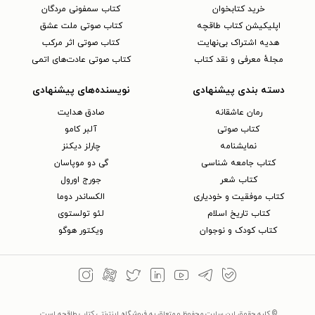
خرید کتابخوان
کتاب سمفونی مردگان
اپلیکیشن کتاب طاقچه
کتاب صوتی ملت عشق
هدیه اشتراک بی‌نهایت
کتاب صوتی اثر مرکب
مجلهٔ معرفی و نقد کتاب
کتاب صوتی عادت‌های اتمی
دسته بندی پیشنهادی
نویسنده‌های پیشنهادی
رمان عاشقانه
صادق هدایت
کتاب‌ صوتی
آلبر کامو
نمایشنامه
چارلز دیکنز
کتاب جامعه شناسی
گی دو موپاسان
کتاب شعر
جورج اورول
کتاب موفقیت و خودیاری
الکساندر دوما
کتاب تاریخ اسلام
لئو تولستوی
کتاب کودک و نوجوان
ویکتور هوگو
© کلیه حقوق این سایت محفوظ و متعلق به فروشگاه اینترنتی کتاب طاقچه است.