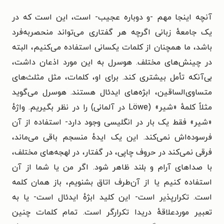
آنچه اینجا مهم -و دوباره عجیب- است، این است که در
یک جامعهٔ زبانی اگرچه هر گفتاری می‌تواند منحصربه‌فرد
باشد، ما همچنان از کلمات یکسانی استفاده می‌کنیم، البته
در چینش‌های مختلف. هوسرل به این مورد اذعان داشت،
بی‌آنکه تأمل بیشتری کند. برای او، کلمات، مثل مثلث‌های
متساوی‌الساقین، ابژه‌های ایدئال هستند. هوسرل می‌گوید
مثلاً کلمهٔ «شیر» (Löwe در آلمانی) را در نظر بگیریم. واژهٔ
«شیر» فقط یک بار در انگلیسی وجود دارد- استفاده از آن
فرسوده‌اش نمی‌کند. این یک ایدهٔ منسجم باقی می‌ماند،
فرقی نمی‌کند در حروف چاپی، در گفتار، در لهجه‌های مختلف،
با صداهای آرام و بلند ظاهر شود. اگر من یا شما از آن
استفاده کنیم یا از آن‌طرف اتاق بشنویم، باز همان کلمه
است. تکرارپذیر است- این کلید ابژهٔ ایدئال است- یا به
تعبیر موردعلاقهٔ دریدا تکرارگر است. تمام کلمات چنین