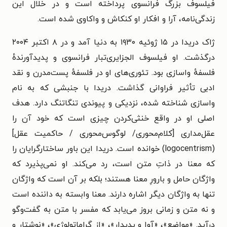
فیلسوف بزرگ فرانسوی پرداخته است و در خلال این
زندگی‌نامه، آرا و افکار او کنکاش و واکاوی شده است.
ژاک دریدا در ۱۵ ژوئیه ۱۹۳۰ به دنیا آمد و در ۸ اکتبر ۲۰۰۴
درگذشت. او فیلسوف الجزایری‌تبار فرانسوی و پدیدآورندهٔ
فلسفهٔ واسازی بود. تئوری‌های او در فلسفهٔ پست‌مدرن و نقد
ادبی تأثیر فراوانی گذاشت. دریدا با جنبشی که به نام
واسازی شناخته شده، نزدیکی و پیوندی تنگاتنگ دارد. هدف
اصلی او در واقع خنثی‌کردن چیزی است که خود آن را
عقل‌مداری [کلام‌محوری/ لوگوس‌محوری / حاکمیت عقل]
(logocentrism) خوانده است. دریدا این باور ساختارگرایان را
که معنا در ذاتِ متن است، رد می‌کند. او نمی‌پذیرد که
واژگان حامل و بارورِ معنا هستند؛ بلکه بر آن است که واژگان
تنها به واژگان دیگر اشاره دارند. معنا وابسته به داننده است
و نه متن و زمانی بروز می‌یابد که مفسر با متن به گفت‌وگو
درآید.
«مواضع»، «آوا و پدیدار»، «از گراماتولوژی»، «نوشتار و