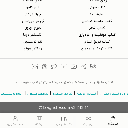
رمان عاشقانه
صادق هدایت
کتاب‌ صوتی
آلبر کامو
نمایشنامه
چارلز دیکنز
کتاب جامعه شناسی
گی دو موپاسان
کتاب شعر
جورج اورول
کتاب موفقیت و خودیاری
الکساندر دوما
کتاب تاریخ اسلام
لئو تولستوی
کتاب کودک و نوجوان
ویکتور هوگو
© کلیه حقوق این سایت محفوظ و متعلق به فروشگاه اینترنتی کتاب طاقچه است.
|
|
|
|
ورود و ثبت‌نام ناشران
ثبت‌نام مؤلفان
شرایط استفاده
سوالات متداول
ارتباط با پشتیبانی
©Taaghche.com
v
3.243.11
فروشگاه
بی‌نهایت
کتاب‌های من
نوشته
حساب کاربری