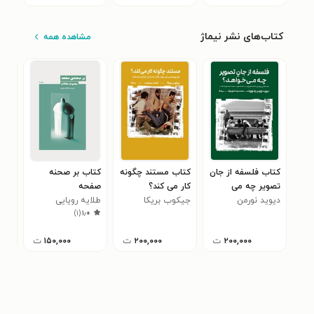
کتاب‌های نشر نیماژ
مشاهده همه
کتاب فلسفه از جان
کتاب مستند چگونه
کتاب بر صحنه
کتا
تصویر چه می
کار می کند؟
صفحه
‌تئا
خواهد؟
دیوید نورمن
جیکوب بریکا
طلایه رویایی
ریتا
)
۱
(
۱٫۰
رادوویک
۲۰۰,۰۰۰
ت
۲۰۰,۰۰۰
ت
۱۵۰,۰۰۰
ت