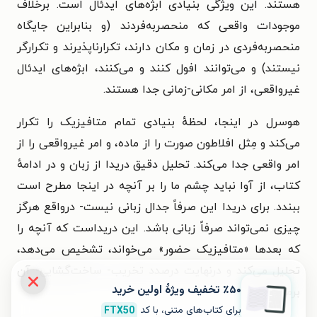
هستند. این ویژگی بنیادی ابژه‌های ایدئال است. برخلاف
موجودات واقعی که منحصربه‌فردند (و بنابراین جایگاه
منحصربه‌فردی در زمان و مکان دارند، تکرارناپذیرند و تکرارگر
نیستند) و می‌توانند افول کنند و می‌کنند، ابژه‌های ایدئال
غیرواقعی، از امر مکانی-زمانی جدا هستند.
هوسرل در اینجا، لحظهٔ بنیادی تمام متافیزیک را تکرار
می‌کند و مِثل افلاطون صورت را از ماده، و امر غیرواقعی را از
امر واقعی جدا می‌کند. تحلیل دقیق دریدا از زبان و در ادامهٔ
کتاب، از آوا نباید چشم ما را بر آنچه در اینجا مطرح است
ببندد. برای دریدا این صرفاً جدال زبانی نیست- درواقع هرگز
چیزی نمی‌تواند صرفاً زبانی باشد. این دریداست که آنچه را
که بعدها «متافیزیک حضور» می‌خواند، تشخیص می‌دهد،
تحلیل می‌کند و درنهایت درصدد تخریب- ساخت‌گشایی- آن
٪۵۰ تخفیف ویژۀ اولین خرید
برمی‌آید.
»
برای کتاب‌های متنی، با کد
FTX50