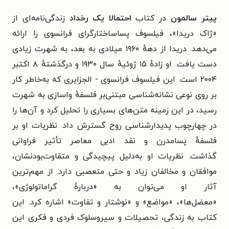
پیتر سالمون
در کتاب
احتمالا یک رخداد
زندگی‌نامه‌ای از
«ژاک دریدا»،
فیلسوف پساساختارگرای فرانسوی‌ را ارائه
می‌دهد. دریدا از دهه‌ٔ ۱۹۶۰ میلادی به بعد، به شهرت زیادی
دست یافت. او زاده‌ٔ ۱۵ ژوئیه‌ٔ سال ۱۹۳۰ و درگذشته‌ٔ ۸ اکتبر
۲۰۰۴ است. این فیلسوف
فرانسوی -
الجزایری‌ که به‌خاطر کار
بر روی نوعی نشانه‌شناسی مبتنی‌بر فلسفه‌ٔ واسازی به شهرت
رسید، در این زمینه متن‌های بسیاری را تحلیل کرد و آن‌ها را
در چهارچوب پدیدارشناسی روح گسترش داد. نظریات او بر
فلسفه‌ٔ پسامدرن و نقد ادبی معاصر تأثیر فراوانی
گذاشت.
نظریات او به‌دلیل پیچیدگی و متقاوت‌بودنشان،
موافقان و مخالفان زیاد و حتی متعصبی دارد. از مهم‌ترین
آثار او می‌توان به
«
دربارهٔ گراماتولوژی
»
،
«معضل‌ها
»
،
«
مواضع
»
و
«
نوشتار ‌و تفاوت» اشاره کرد.
این
کتاب به زندگی، تحصیلات و سیروسلوک فردی و فکری این