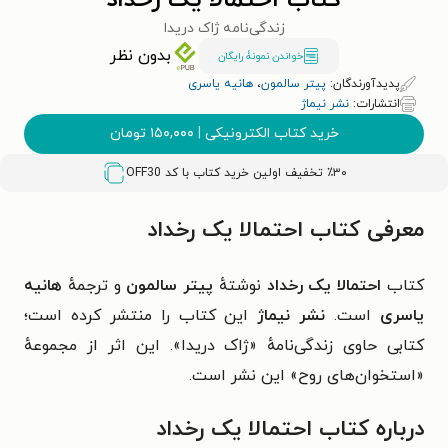
کتاب احتمالا یک رخداد
زندگی‌نامه ژاک دریدا
بدون نظر
خواندن نمونۀ رایگان
پدیدآورندگان:
پیتر سالمون
،
هانیه یاسری
انتشارات:
نشر نیماژ
خرید کتاب الکترونیکی
|
۱۵۰,۰۰۰
تومان
٪۳۰ تخفیف اولین خرید کتاب با کد
OFF30
معرفی کتاب احتمالا یک رخداد
کتاب
احتمالا یک رخداد
نوشتهٔ
پیتر سالمون
و ترجمهٔ
هانیه
یاسری
است.
نشر نیماژ
این کتاب را منتشر کرده است؛
کتابی حاوی زندگی‌نامهٔ «ژاک دریدا». این اثر از مجموعهٔ
«استخوان‌های روح» این نشر است.
درباره کتاب احتمالا یک رخداد