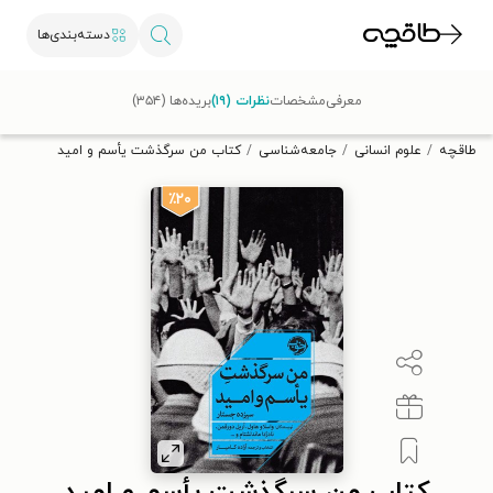
دسته‌بندی‌ها
با کد تخفیف OFF30 اولین کتاب الکترونیکی یا صوتی‌ات را با ۳۰٪
معرفی
مشخصات
نظرات (۱۹)
بریده‌ها (۳۵۴)
تخفیف از طاقچه دریافت کن.
طاقچه
علوم انسانی
جامعه‌شناسی
کتاب من سرگذشت یأسم و امید
٪۲۰