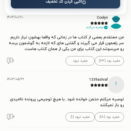
کپی کردن کد تخفیف
۱۴۰۴/۱۰/۲۰
Coolyn
توصیه می‌کنم.
من معتقدم بعضی از کتاب ها در زمانی که واقعا بهشون نیاز داریم
سر راهمون قرار می گیرند و گفتنی های که لازمه به گوشمون برسه
رو میرسونند.این کتاب برای من یکی از همان کتاب هاست.
مفید بود (۲۳)
مفید نبود
۱
۱۴۰۳/۰۵/۳۱
1339ashraf
1
توصیه میکنم حتمن خوانده شود...با هیچ توجیحی پرونده ناامیدی
رو باز نمیکنند
مفید بود (۱۸)
مفید نبود (۱)
۲