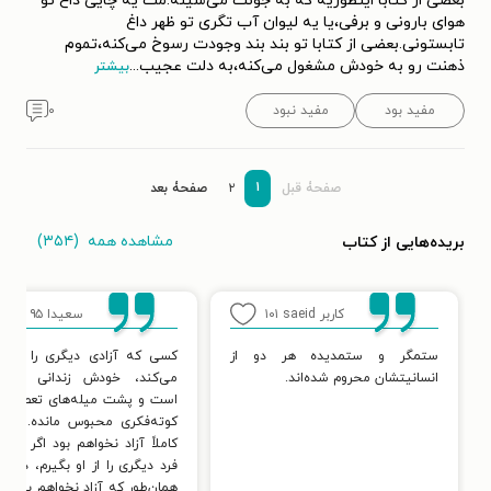
بعضی از کتابا اینطوریه که به جونت می‌شینه.مث یه چایی داغ تو
هوای بارونی و برفی،یا یه لیوان آب تگری تو ظهر داغ
تابستونی.بعضی از کتابا تو بند بند وجودت رسوخ می‌کنه،تموم
ذهنت رو به خودش مشغول می‌کنه،به دلت عجیب
...
بیشتر
مفید بود
مفید نبود
۰
۱
صفحۀ قبل
۲
صفحۀ بعد
مشاهده همه
(۳۵۴)
بریده‌هایی از کتاب
کاربر saeid
۱۰۱
سعیدا
۹۵
ستمگر و ستمدیده هر دو از
کسی که آزادی دیگری را سلب
انسانیتشان محروم شده‌اند.
می‌کند، خودش زندانی نفرت
است و پشت میله‌های تعصب و
کوته‌فکری محبوس مانده. هرگز
کاملاً آزاد نخواهم بود اگر آزادی
فرد دیگری را از او بگیرم، درست
همان‌طور که آزاد نخواهم بود اگر