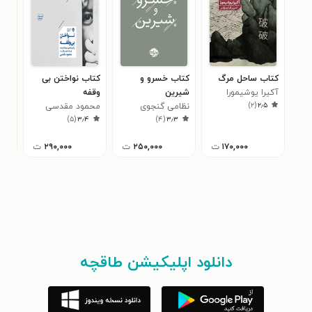
کتاب ساحل مرگ
کتاب خسرو و
کتاب نواختن بی
کتا
آکیرا یوشیمورا
شیرین
وقفه
حرف
)
۲
(
۲٫۵
نظامی گنجوی
محمود مقدسی
تیم
۰
)
۵
(
۳٫۴
)
۴
(
۳٫۳
۱۷۰,۰۰۰
ت
۲۵۰,۰۰۰
ت
۲۹۰,۰۰۰
ت
دانلود اپلیکیشن طاقچه