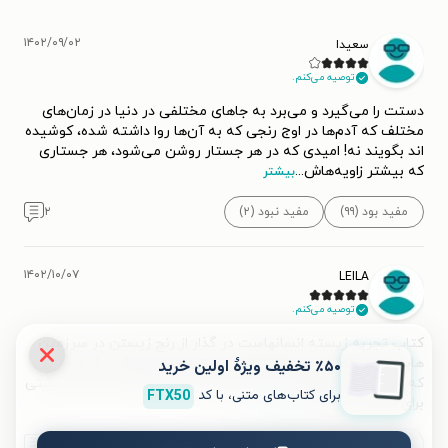
۱۴۰۲/۰۹/۰۲
سعیدا
توصیه می‌کنم.
دستت را می‌گیرد و می‌برد به جاهای مختلفی در دنیا در زمان‌های
مختلف که آدم‌ها در اوج رنجی که به آن‌ها روا داشته شده، کوشیده
اند بگویند نه! امیدی که در هر جستار روشن می‌شود، هر جستاری
که بیشتر زاویه‌هاش
...
بیشتر
مفید بود (۹۹)
مفید نبود (۲)
۲
۱۴۰۲/۱۰/۰۷
LEILA
توصیه می‌کنم.
کتاب تجربه زیسته انسانهاست در گذار از رنج زیستن در سرزمین
هایی تحت ظلم از مصر تا آرژانتین و از شیلی تا روآندا. آدم هایی
٪۵۰ تخفیف ویژۀ اولین خرید
که باور داشتند شایسته زندگی شرافتمندانه تری هستند و بن بستی
برای کتاب‌های متنی، با کد
FTX50
برای رسیدن به هدف
...
بیشتر
مفید بود (۳۶)
مفید نبود (۱)
۰