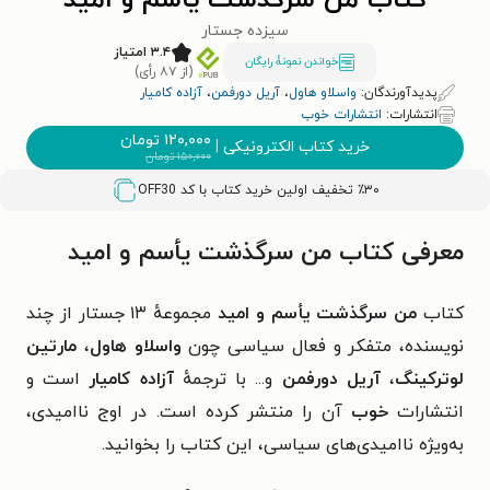
کتاب من سرگذشت یأسم و امید
سیزده جستار
۳.۴ امتیاز
خواندن نمونۀ رایگان
(از ۸۷ رأی)
پدیدآورندگان:
واسلاو هاول
،
آریل دورفمن
،
آزاده کامیار
انتشارات:
انتشارات خوب
۱۲۰,۰۰۰
تومان
خرید کتاب الکترونیکی
|
۱۵۰,۰۰۰
تومان
٪۳۰ تخفیف اولین خرید کتاب با کد
OFF30
معرفی کتاب من سرگذشت یأسم و امید
کتاب
من سرگذشت یأسم و امید
مجموعهٔ ۱۳ جستار از چند
نویسنده، متفکر و فعال سیاسی چون
واسلاو هاول
،
مارتین
لوترکینگ
،
آریل دورفمن
و... با ترجمهٔ
آزاده کامیار
است و
انتشارات
خوب
آن را منتشر کرده است. در اوج ناامیدی،
به‌ویژه ناامیدی‌های سیاسی، این کتاب را بخوانید.