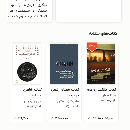
دیگری آزادی‌ام را ازم بگیرد.
ستمگر و ستمدیده هر دو از
انسانیتشان محروم شده‌اند.
کتاب‌های مشابه
٪۵۰
کتاب فلاکت روزمره
کتاب مهیای رقصی
کتاب شاهرخ
کتا
هرتا مولر
در برف
مسکوب
دان
)
۲۳۰
(
۳٫۵
مانیکا زگوستووا
علی بزرگیان
می 
مهز
۹
)
۳۸
(
۳٫۱
)
۲۴
(
۳٫۸
بخت
۴۲,۵۰۰
ت
۳۸۰,۰۰۰
ت
۴۹,۷۰۰
ت
۸۵,۰۰۰