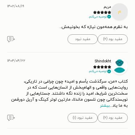
۱۴۰۲/۰۸/۱۹
مریم
م
توصیه می‌کنم.
به نظرم همه‌مون نیازه که بخونیمش..
مفید بود (۶)
مفید نبود
۰
۱۴۰۴/۰۴/۲۲
Shindokht
توصیه می‌کنم.
کتاب «من، سرگذشت یأسم و امید» چون چراغی در تاریکی،
روایت‌هایی واقعی و الهام‌بخش از انسان‌هایی است که در
سخت‌ترین شرایط، امید را زنده نگه داشتند. جستارهایی از
نویسندگانی چون نلسون ماندلا، مارتین لوتر کینگ و آریل دورفمن
به ما یاد
...
بیشتر
مفید بود (۶)
مفید نبود (۱)
۰