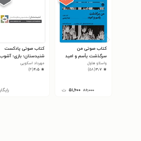
کتاب صوتی من
کتاب صوتی پادکست
سرگذشت یأسم و امید
شنیدستان؛ بازی؛ آشوب
واسلاو هاول
تاس
مهرداد اسکویی
)
۴
(
۴٫۵
)
۵۸
(
۳٫۷
۵۱,۶۰۰
ت
رایگا
۸۶,۰۰۰