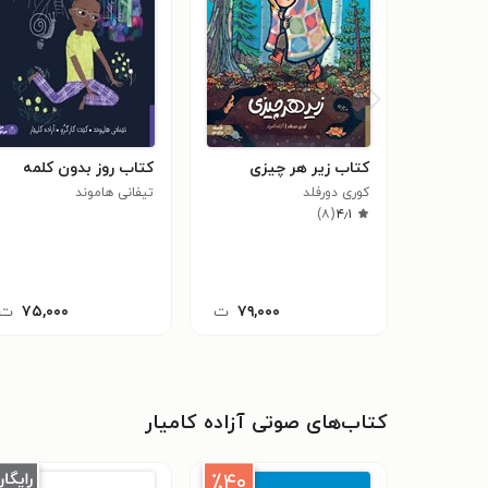
کتاب زیر هر چیزی
کتاب روز بدون کلمه
کوری دورفلد
تیفانی هاموند
)
۸
(
۴٫۱
۷۹,۰۰۰
ت
۷۵,۰۰۰
ت
کتاب‌های صوتی آزاده کامیار
٪۴۰