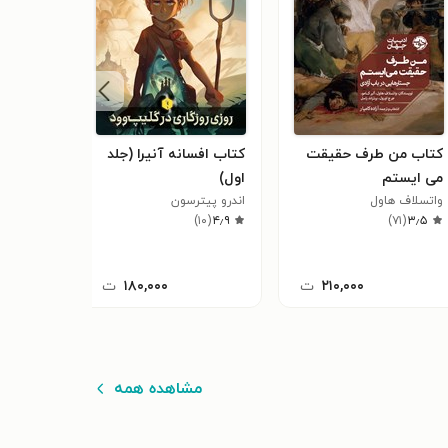
کتاب من طرف حقیقت
کتاب افسانه آنیرا (جلد
کتاب ای
می ایستم
اول)
خاکستر
واتسلاف هاول
اندرو پیترسون
لینزی وارد
۲۴
(
۳٫۹
)
۱۰
(
۴٫۹
)
۷۱
(
۳٫۵
۲۱۰,۰۰۰
ت
۱۸۰,۰۰۰
ت
مشاهده همه