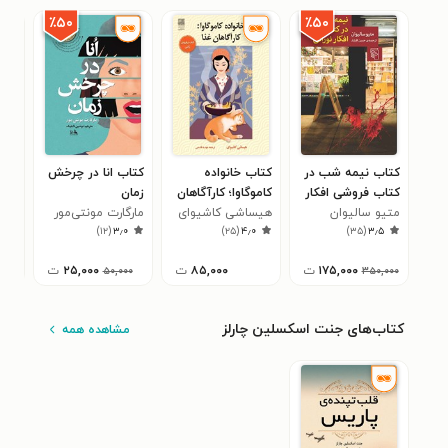
٪۵۰
٪۵۰
کتاب نیمه شب در
کتاب خانواده
کتاب انا در چرخش
کتا
کتاب فروشی افکار
کاموگاوا؛ کارآگاهان
زمان
کوچ
نورانی
متیو سالیوان
غذا
هیساشی کاشیوای
مارگارت مونتی‌مور
جول
۰
)
۱۲
(
۳٫۰
)
۲۵
(
۴٫۰
)
۳۵
(
۳٫۵
۱۷۵,۰۰۰
ت
۸۵,۰۰۰
ت
۲۵,۰۰۰
ت
۵۰,۰۰۰
۳۵۰,۰۰۰
کتاب‌های جنت اسکسلین چارلز
مشاهده همه