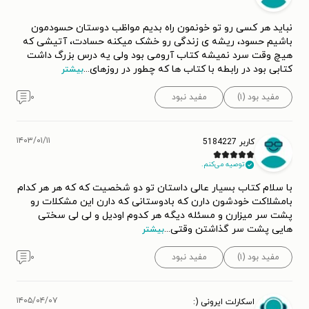
نباید هر کسی رو تو خونمون راه بدیم مواظب دوستان حسودمون
باشیم حسود، ریشه ی زندگی رو خشک میکنه حسادت، آتیشی که
هیچ وقت سرد نمیشه کتاب آرومی بود ولی یه درس بزرگ داشت
کتابی بود در رابطه با کتاب ‌ها که چطور در روزهای
...
بیشتر
مفید بود (۱)
مفید نبود
۰
۱۴۰۳/۰۱/۱۱
کاربر 5184227
توصیه می‌کنم.
با سلام کتاب بسیار عالی داستان تو دو شخصیت که که هر هر کدام
بامشلاکت خودشون دارن که بادوستانی که دارن این مشکلات رو
پشت سر میزارن و مسئله دیگه هر کدوم اودیل و لی لی سختی
هایی پشت سر گذاشتن وقتی
...
بیشتر
مفید بود (۱)
مفید نبود
۰
۱۴۰۵/۰۴/۰۷
اسکارلت ایرونی (: