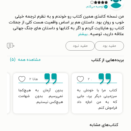
توصیه می‌کنم.
من نسخه کاغذی همین کتاب رو خوندم و به نظرم ترجمه خیلی
خوب و روان بود. داستان هم بر اساس واقعیت هست کلی از جملات
کتاب رو هایلایت کردم و اگر به کتابها و داستان های جنگ جهانی
علاقه دارید، توصیه
...
بیشتر
مفید بود
مفید نبود
۰
مشاهده همه
(۵)
بریده‌هایی از کتاب
.
۲
هانا
۲
کتاب مرا با خودش به
بدون آرمان به هیچ‌کجا
«در
سرزمینی دیگر برد، جایی
نمی‌رسیم. بدون شهامت
و ه
که به من اجازه داد
هیچ‌کس نیستیم.
نوره
فراموش کنم.
کتاب‌های مشابه