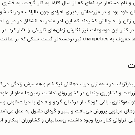
تغییر و اصلاح آن کوشید. زندگی پرتلاطم، پوشش و نام مس
 خود بود و در مزرعه‌اش پذیرای افرادی چون بالزاک، فردریک شُ
 زنان را به چالش کشیدند که این امر منجر به انشقاق در میان 
 کنار این موضوعات نیز نگارش رُمان‌های تاریخی را آغاز کرد. در 
شهرت او همچنین به‌واسطهٔ همین سبک از رُمان‌ها معروف به champêtres ن
ت
ئرِ‌آزیف، در سه‌منزلیِ دریا، دهقانی نیک‌نام و همسرش زندگی می‌کر
 زراعت و کشاورزی چندان در کشور رونق نداشت. زمین‌ها مملو از علو
‌وکناری، باغی کوچک از درختان گردو و فندق با حیات‌خلوتی و خانه
ای مرغوبی پرورش می‌یافت و پنیر و کَره‌ای مقبول به عمل می‌آمد، 
لایی فراوانی کنار دریا وجود داشت، روستاییان و کشاورزان ابتکار و 