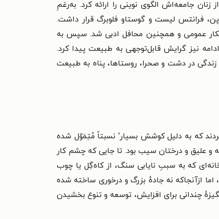
تعار مردانه‌ای که از سال ۱۸۲۹ به کار گرفت، به قشری از زنان جامعه‌اش الگوی نوینی را ارائه کرد. به‌رغمِ
وپن، فرانتس لیست و گوستاو فلوبرگ قرار داشت.
افکار عمومی و همچنین محافل ادبی شد. سپس به
ادامه نیز گرایش قابل‌توجهی به طبیعت پیدا کرد.
یز برجسته‌تر گشت. سبکی که بر لطافت زندگی در دشت و صحرا،‌ روستاها، پناه به طبیعت
دند که به دلیل کوشش بسیار' نسبتاً مُتِمَوّل شده
فه و علیق و درختان سیب بود. تا جایی که چشم کار
‌ای که به سببِ نایابی سنگ،‌ از کاه‌گِل یا چوب
اما ازآنجاکه نه جادهٔ بزرگ و درخوری ساخته شده
انگیزهٔ چندانی برای افزایش، توسعه و تنوع بخشیدن