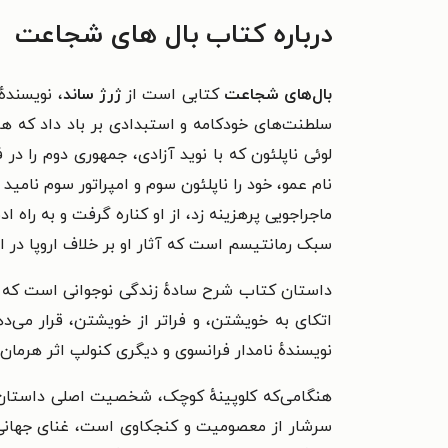
درباره کتاب بال های شجاعت
بال‌های شجاعت
کتابی است از
ژرژ ساند
، نویسنده
سلطنت‌های خودکامه و استبدادی بر باد داد که هر 
لوئی ناپلئون که با نوید آزادی، جمهوری دوم را در ف
نام عمو، خود را ناپلئون سوم و امپراتور سوم نا
ماجراجویی پرهزینه زد، از او کناره گرفت و به راه 
سبک رمانتیسم است که آثار او بر خلاف اروپا در 
داستان کتاب شرح سادهٔ زندگی نوجوانی است که د
اتکای به خویشتن، و فراتر از خویشتن، قرار می‌ده
نویسندهٔ نامدار فرانسوی و دیگری کنولپ اثر هرمان
هنگامی‌که کلوپینهٔ کوچک، شخصیت اصلی داستان، به 
سرشار از معصومیت و کنجکاوی است، غنای جهانی