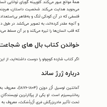
همهٔ موانع عبور می‌کند. کلوپینه گویای توانایی ا
می‌جوید هدایت می‌کند. شخصیت داستان، هرچند ب
فلسفی که در آن کودکی لَنگ و به‌ظاهر بی‌استعداد
و آنچه مقدر کرده‌اند، به تصویر می‌کشد. در طول 
که قلب انسان‌ها را تیره می‌کند و بر آن مسلط می‌ش
خواندن کتاب بال های شجاعت ر
اگر کتاب شازده کوچولو را دوست داشته‌اید، از ا
درباره ژرژ ساند
آمانتین لوسیل اُرُر دوپَن (۱۸۰۴-۱۸۷۶)، معروف به
تحت تأثیر مادربزرگش مَری اُرُردُ‌سَکث، معروف به