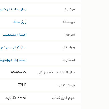
موضوع
رمان
،
داستان خارج
نویسنده
ژرژ ساند
مترجم
احسان دستغیب
ویراستار
سارا کیانی
،
مهدی 
انتشارات
انتشارات مهراندی
سال انتشار نسخه فیزیکی
۱۴۰۱/۱۰/۰۷
فرمت کتاب
EPUB
حجم فایل کتاب
۲۴.۶۵
مگابایت