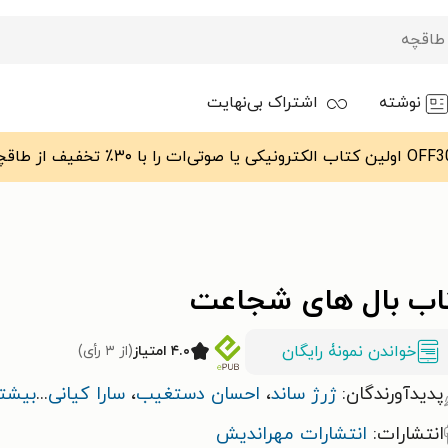
نوشته
اشتراک بی‌نهایت
اب بال های شجاعت
خواندن نمونۀ رایگان
۴.۰ امتیاز
(از ۳ رأی)
پدیدآورندگان:
ژرژ ساند
،
احسان دستغیب
،
سارا کیانی
...
بیشت
انتشارات:
انتشارات مهراندیش