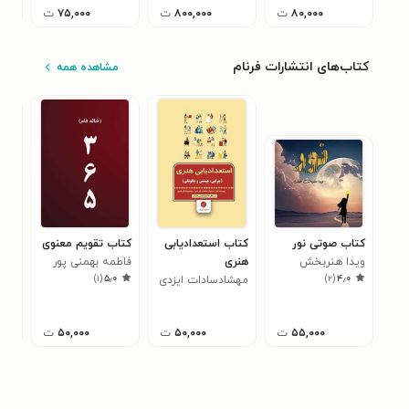
۸۰,۰۰۰
ت
۸۰۰,۰۰۰
ت
۷۵,۰۰۰
ت
کتاب‌های انتشارات فرنام
مشاهده همه
کتاب صوتی نور
کتاب استعدادیابی
کتاب تقویم معنوی
کتا
ویدا هنربخش
هنری
فاطمه بهمنی پور
های
)
۱
(
۵٫۰
)
۲
(
۴٫۰
حقیقی
مهشادسادات ایزدی
دراوی (خاله فام)
محم
۰
۵۵,۰۰۰
ت
۵۰,۰۰۰
ت
۵۰,۰۰۰
ت