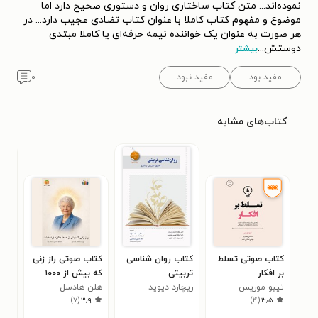
نموده‌اند... متن کتاب ساختاری روان و دستوری صحیح دارد اما
موضوع و مفهوم کتاب کاملا با عنوان کتاب تضادی عجیب دارد... در
هر صورت به عنوان یک خواننده نیمه حرفه‌ای یا کاملا مبتدی
دوستش
...
بیشتر
مفید بود
مفید نبود
۰
کتاب‌های مشابه
کتاب صوتی تسلط
کتاب روان شناسی
کتاب صوتی راز زنی
کتا
بر افکار
تربیتی
که بیش از ۱۰۰۰
سمی
۰
تیبو موریس
ریچارد دیوید
هلن هادسل
جایزه برنده شد
)
۷
(
۳٫۹
)
۴
(
۳٫۵
پارسونز