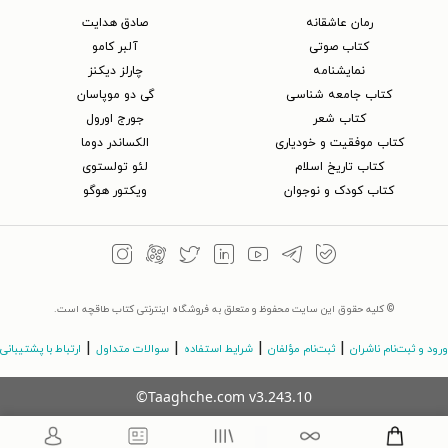
رمان عاشقانه
صادق هدایت
کتاب‌ صوتی
آلبر کامو
نمایشنامه
چارلز دیکنز
کتاب جامعه شناسی
گی دو موپاسان
کتاب شعر
جورج اورول
کتاب موفقیت و خودیاری
الکساندر دوما
کتاب تاریخ اسلام
لئو تولستوی
کتاب کودک و نوجوان
ویکتور هوگو
© کلیه حقوق این سایت محفوظ و متعلق به فروشگاه اینترنتی کتاب طاقچه است.
|
|
|
|
ورود و ثبت‌نام ناشران
ثبت‌نام مؤلفان
شرایط استفاده
سوالات متداول
ارتباط با پشتیبانی
©Taaghche.com
v
3.243.10