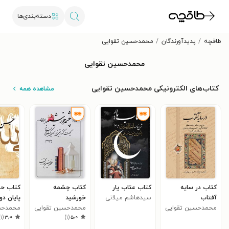
دسته‌بندی‌ها
طاقچه
پدیدآورندگان
محمدحسین تقوایی
محمدحسین تقوایی
کتاب‌های الکترونیکی محمدحسین تقوایی
مشاهده همه
کتاب در سایه
کتاب عتاب یار
کتاب چشمه
کتاب ح
آفتاب
سیدهاشم میلانی
خورشید
پایان د
محمدحسین تقوایی
محمدحسین تقوایی
محمدحس
)
۱
(
۳٫۰
)
۱
(
۵٫۰