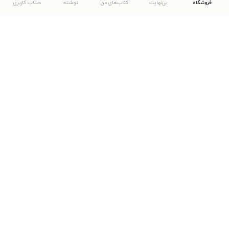
فروشگاه
بی‌نهایت
کتاب‌های من
نوشته
حساب کاربری
دانلود اپلیکیشن طاقچه
... موارد دیگر
مشاهدهٔ دیگر نسخه‌های طاقچه