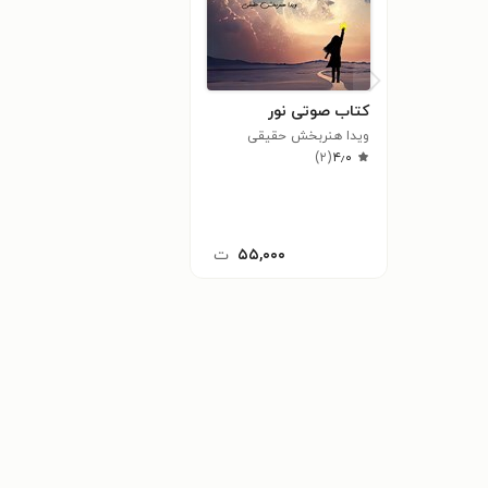
کتاب صوتی نور
ویدا هنربخش حقیقی
)
۲
(
۴٫۰
۵۵,۰۰۰
ت