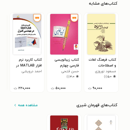
کتاب‌های مشابه
کتاب فرهنگ لغات
کتاب زیبانویسی
کتاب کاربرد نرم
کتا
و اصطلاحات
فارسی چهارم
افزار MATLAB در
همس
تخصصی گیاه
مسعود نوروزی
ابتدایی
حسن فتحی
احمد درویشی
مهندسی کنترل
طیب
۰
)
۱
(
۳٫۰
)
۱
(
۵٫۰
شناسی و تولید برنج
۹۰,۰۰۰
ت
۵۰,۰۰۰
ت
۲۲۰,۰۰۰
ت
کتاب‌های قهرمان شیری
مشاهده همه