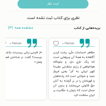
ثبت نظر
نظری برای کتاب ثبت نشده است.
مشاهده همه
(۳)
بریده‌هایی از کتاب
۰
Peiman
۰
Peiman
مظاهر احساسات ملّی، پشت کردن
«از فارسی زبانی پرسیدند بلاغت در
آگاهانه به همهٔ آن چیزهایی است
چیست؟ گفت: در شناختن فصل از
که رنگ تازی دارد و جلوه‌گاه
وصل.»
هواخواهی از رژیم سلطنتی عقیدهٔ
کهن ایرانی به "فر" یعنی فروغ
مجد و شوکتی است که پادشاهان
و قهرمانان را در بر گرفته به آنان
حقّ قانونی می‌بخشد و بدون آن
محال است که بتوان با حقّانیت بر
ایران سلطنت کرد.