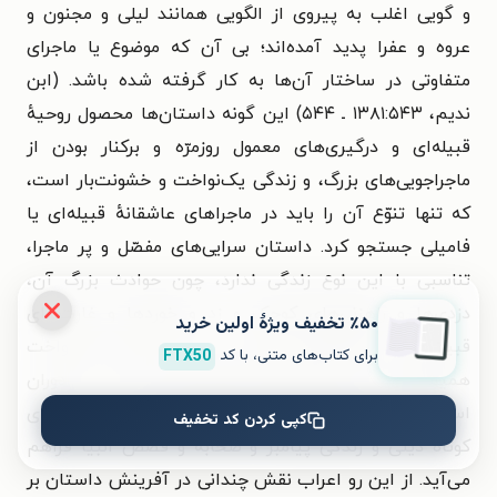
و گویی اغلب به پیروی از الگویی همانند لیلی و مجنون و
عروه و عفرا پدید آمده‌اند؛ بی آن که موضوع یا ماجرای
متفاوتی در ساختار آن‌ها به کار گرفته شده باشد. (ابن
ندیم، ۱۳۸۱:۵۴۳ ـ ۵۴۴) این گونه داستان‌ها محصول روحیهٔ
قبیله‌ای و درگیری‌های معمول روزمرّه و برکنار بودن از
ماجراجویی‌های بزرگ، و زندگی یک‌نواخت و خشونت‌بار است،
که تنها تنوّع آن را باید در ماجراهای عاشقانهٔ قبیله‌ای یا
فامیلی جستجو کرد. داستان سرایی‌های مفصّل و پر ماجرا،
تناسبی با این نوع زندگی ندارد، چون حوادث بزرگ آن،
دزدی‌ها و راهزنی‌های کوچک و زد و خوردها و غارت‌های
٪۵۰ تخفیف ویژۀ اولین خرید
قبیله‌ای در محیط‌های مجاور است که یک رفتار یک‌نواخت
برای کتاب‌های متنی، با کد
FTX50
همیشگی است و ماجرایی برای نقل کردن ندارد. در دوران
اسلامی نیز دل‌مشغولی آن‌ها از طریق روایت‌ها و حکایت‌های
کپی کردن کد تخفیف
کوتاه دینی و زندگی پیامبر و صحابه و قصص انبیا فراهم
می‌آید. از این رو اعراب نقش چندانی در آفرینش داستان بر