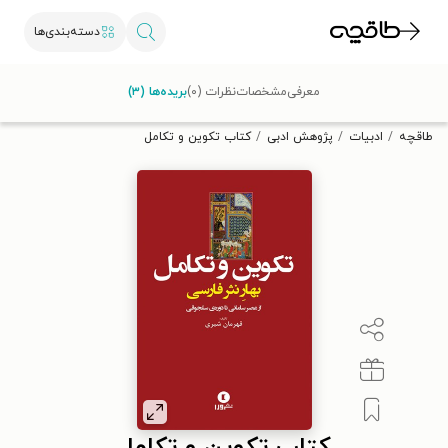
دسته‌بندی‌ها
با کد تخفیف OFF30 اولین کتاب الکترونیکی یا صوتی‌ات را با ۳۰٪
معرفی
مشخصات
نظرات (۰)
بریده‌ها (۳)
تخفیف از طاقچه دریافت کن.
طاقچه
ادبیات
پژوهش ادبی
کتاب تکوین و تکامل