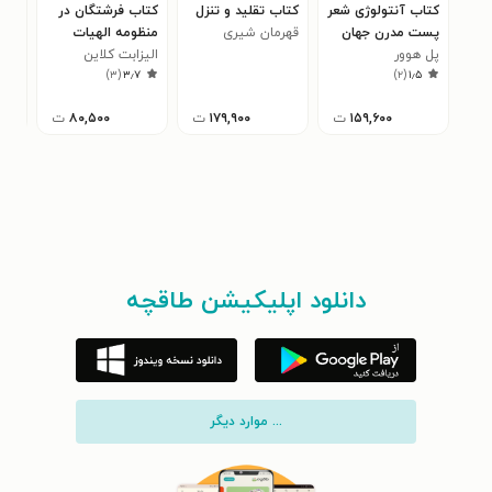
کتاب آنتولوژی شعر
کتاب تقلید و تنزل
کتاب فرشتگان در
کتا
پست مدرن جهان
قهرمان شیری
منظومه الهیات
اجت
پل هوور
الیزابت کلاین
آگوستین قدیس
حاف
۰
)
۳
(
۳٫۷
)
۲
(
۱٫۵
۱۵۹,۶۰۰
ت
۱۷۹,۹۰۰
ت
۸۰,۵۰۰
ت
دانلود اپلیکیشن طاقچه
... موارد دیگر