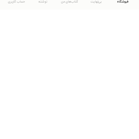
فروشگاه
بی‌نهایت
کتاب‌های من
نوشته
حساب کاربری
دانلود اپلیکیشن طاقچه
... موارد دیگر
مشاهدهٔ دیگر نسخه‌های طاقچه