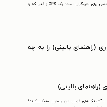
شخصیت مرزی (BPD) است؛ اما به‌هیچ‌وجه کار آسانی نیست! این کتاب یومانس، کلارکین و کرنبرگ نقشهٔ راه شاخصی برای بالینگران است؛ یک GPS واقعی که با
 (راهنمای بالینی) را به چه
(راهنمای بالینی)
و آشفتگی‌های ذهنی این بیماران منعکس‌کنندهٔ