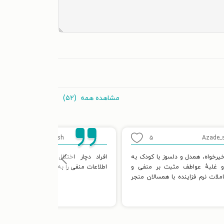
مشاهده همه
(۵۲)
Azade_sh
۵
Azade_
رخواه، همدل و دلسوز با کودک به
افراد دچار اختلال شخصیت مرزی به‌
 غلبهٔ عواطف مثبت بر منفی و
اطلاعات منفی را به یاد می‌آورند
لات نرم فزاینده با همسالان منجر