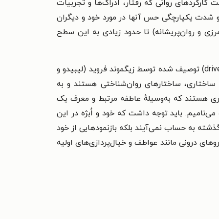
ارکردهای روانی که رفتار، ادراک‌ها و تجربیات
 شدت یکپارچگی حس آنها در مورد خود و دیگران
ی و روان‌پریشانه) تا حدود زیادی به این سطح
در نظریهٔ روابط ابژه (یاکوبسون ۱۹۶۴؛ کرنبرگ ۱۹۸۰؛ کلاین ۱۹۵۷؛ ماهلر ۱۹۷۱) بر این نکته تأکید می‌شود که سائق‌های (drives) توصیف شده توسط زیگموند فروید (لیبیدو و
ی ساختاری، ساختارهای روان‌شناختی هستند و به
ری هستند که به‌وسیلهٔ عاطفه مرتبط و معرف یک
ی روابط اُبژه می‌نامیم. باید توجه داشت که خود و اُبژه در این
ذشته به حساب نمی‌آیند بلکه بازنمودهایی از خود
های درونی مانند عواطف و خیال‌پردازی‌های اولیه