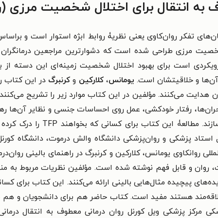
ف به انتقال برای اختلال شخصیت مرزی (را
 به انتقال (TFP) بر یکی از بنیان‌های تفکر روان‌کاوی یعنی نظریۀ روابط ابژه استو
 شخصیت مرزی طراحی شده است که دشوارترین مراجعین درمانگران 
رویکردی است برای بهبود اختلال شخصیت زمینه‌ای این دسته از ب
آن‌ها و خلاقیتشان است.
یومانس
،
کلارکین
و
کرنبرگ
ن هدایت می‌کنند. مؤلفین در این کتاب موارد زیر را تشریح می‌کنند
 بحران‌ها، رفتار خودکشی، عمل روی احساسات جنسی و نظایر آن‌ها رهن
توضیحاتشان را با ارائۀ مثال‌های م
 استاد پزشکی و روان‌پزشکی دانشگاه والش درموت، دانشگاه کورنل
لمللی روانکاوی یومانس، کلارکین و کرنبرگ در راهنمای بالینی روان‌
 روان و قابل فهم نوشته شده است. مؤلفین نظریات مربوط به م
ده‌های پیچیده مثال‌هایی بالینی ارائه می‌کنند. این کتاب برای کسا
علاقه‌مند هستند مفید است. کتاب حاضر هم برای دانشجویان و هم بر
شکی مرکز پزشکی ویل کورنل روان درمانی معطوف به انتقال درمانی