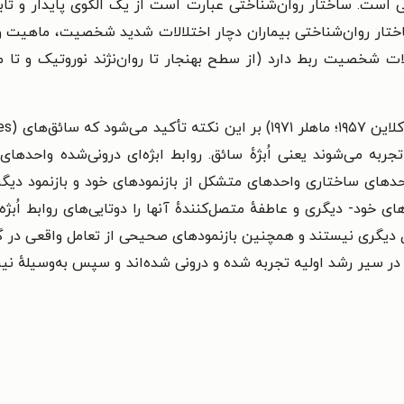
ست. ساختار روان‌شناختی عبارت است از یک الگوی پایدار و ثابت ک
اختار روان‌شناختی بیماران دچار اختلالات شدید شخصیت، ماهیت و
خصیت ربط دارد (از سطح بهنجار تا روان‌نژند نوروتیک و تا مرز
ربه می‌شوند یعنی اُبژهٔ سائق. روابط ابژه‌ای درونی‌شده واحدها
حدهای ساختاری واحدهای متشکل از بازنمودهای خود و بازنمود دیگ
 می‌شوند (شکل ۱-۱). این واحدهای خود- دیگری و عاطفهٔ متصل‌کنندهٔ آنها را دوتایی‌ها
کل دیگری نیستند و همچنین بازنمودهای صحیحی از تعامل واقعی در گ
سیر رشد اولیه تجربه شده و درونی شده‌اند و سپس به‌وسیلهٔ نیرو