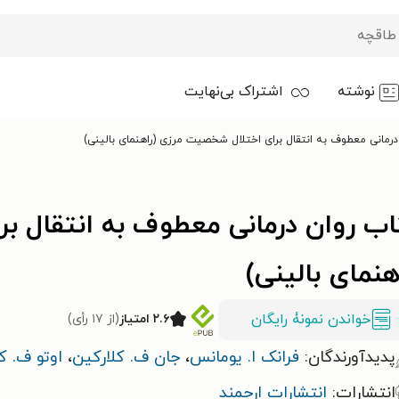
نوشته
اشتراک بی‌نهایت
درمانی معطوف به انتقال برای اختلال شخصیت مرزی (راهنمای بالینی)
اب روان درمانی معطوف به انتقال 
هنمای بالینی)
خواندن نمونۀ رایگان
۲.۶ امتیاز
(از ۱۷ رأی)
پدیدآورندگان:
فرانک ا. یومانس
،
جان ف. کلارکین
،
اوتو ف. ک
انتشارات:
انتشارات ارجمند