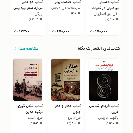
کتاب داستان
کتاب حکمت برتر
کتاب مواعظی
کتا
پیامبران در کلیات
سیدمصطفی محقق
درباره سفر پیدایش
میرا
)
۱
(
۲٫۰
شمس
تقی پورنامداریان
داماد
اریگن .
ویل
۰
)
۱۱
(
۳٫۷
)
۱۰
(
۴٫۰
۴۵۰,۰۰۰
ت
۲۵۰,۰۰۰
ت
۷۶,۳۰۰
ت
کتاب‌های انتشارات نگاه
مشاهده همه
کتاب فرجام شناسی
کتاب عطار و عطر
کتاب شکل گیری
کتا
غربی
جنون
ترکیه مدرن
صاد
یاکوب تاوبس
فرزام پروا
فروز احمد
)
۳
(
۱٫۳
)
۷
(
۳٫۶
)
۳
(
۲٫۰