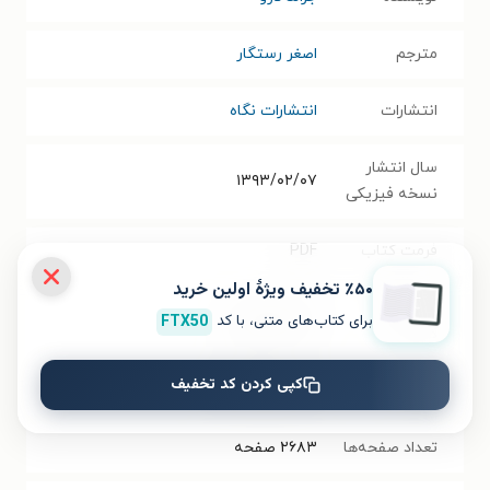
مترجم
اصغر رستگار
انتشارات
انتشارات نگاه
سال انتشار
۱۳۹۳/۰۲/۰۷
نسخه فیزیکی
فرمت کتاب
PDF
٪۵۰ تخفیف ویژۀ اولین خرید
حجم فایل
برای کتاب‌های متنی، با کد
FTX50
۵۳.۹۶
مگابایت
کتاب
کپی کردن کد تخفیف
شابک
۹۷۸۹۶۴۳۵۱۹۸۴۱
تعداد صفحه‌ها
۲۶۸۳
صفحه