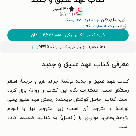
کتاب عهد عتیق و جدید
۳.۰ امتیاز
(از ۳۱ رأی)
پدیدآورندگان:
جرالد لارو
،
اصغر رستگار
انتشارات:
انتشارات نگاه
خرید کتاب الکترونیکی
|
۲,۲۷۸,۰۰۰
تومان
٪۳۰ تخفیف اولین خرید کتاب با کد
OFF30
معرفی کتاب عهد عتیق و جدید
کتاب
عهد عتیق و جدید
نوشتۀ
جرالد لارو
و ترجمۀ
اصغر
رستگار
است. انتشارات
نگاه
این کتاب را روانۀ بازار کرده
است. کتاب، حاصل کوشش نویسنده (بخش عهد عتیق یعنی
تورات) و مترجم آن است؛ زیرا مترجم نیز با انجام
پژوهش‌هایی، مواردی را (انجیل) به کتاب، ضمیمه کرده
است.