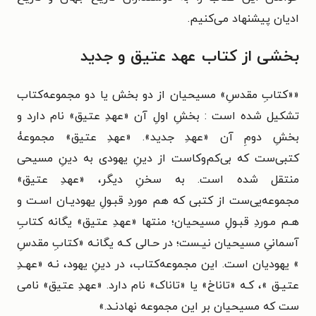
ادیان پیشنهاد می‌کنیم.
بخشی از کتاب عهد عتیق و جدید
«
«کتابِ مقدسِ» مسیحیان از دو بخش یا دو مجموعه‌کتاب
تشکیل شده است : بخشِ اولِ
آن «عهدِ عتیق» نام دارد و
بخشِ دومِ آن «عهدِ جدید». «عهدِ عتیق» مجموعۀ
کتبی‌ست
که بی‌کم‌وکاست از دینِ یهودی به دینِ مسیحی
منتقل شده است. به سخنِ دیگر، «عهدِ
عتیق»
مجموعه‌یی‌ست از کتبی که هم موردِ قبـولِ یهودیـان اسـت و
هـم مـوردِ قبـولِ
مسیحیان؛ منتها «عهدِ عتیق» یگانه کتابِ
آسمانیِ مسیحیان نیـست؛ در حـالی کـه یگانـه
«کتابِ مقدسِ
» یهودیان است. این مجموعه‌کتاب، در دینِ یهود، نـه «عهـدِ
عتیـق »، کـه
«تاناخ» یا «تاناک» نام دارد. «عهدِ عتیق» نامی
ست که مسیحیان بر این مجموعه نهادنـد.
»