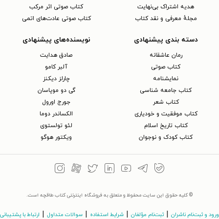
هدیه اشتراک بی‌نهایت
کتاب صوتی اثر مرکب
مجلهٔ معرفی و نقد کتاب
کتاب صوتی عادت‌های اتمی
دسته بندی پیشنهادی
نویسنده‌های پیشنهادی
رمان عاشقانه
صادق هدایت
کتاب‌ صوتی
آلبر کامو
نمایشنامه
چارلز دیکنز
کتاب جامعه شناسی
گی دو موپاسان
کتاب شعر
جورج اورول
کتاب موفقیت و خودیاری
الکساندر دوما
کتاب تاریخ اسلام
لئو تولستوی
کتاب کودک و نوجوان
ویکتور هوگو
© کلیه حقوق این سایت محفوظ و متعلق به فروشگاه اینترنتی کتاب طاقچه است.
|
|
|
|
ورود و ثبت‌نام ناشران
ثبت‌نام مؤلفان
شرایط استفاده
سوالات متداول
ارتباط با پشتیبانی