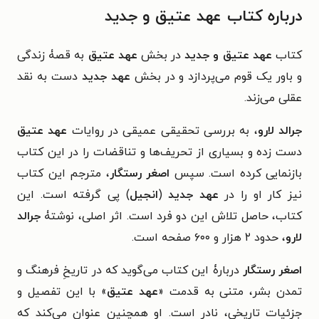
درباره کتاب عهد عتیق و جدید
کتاب
عهد عتیق و جدید
در
بخش
عهد عتیق
به قصۀ زندگی
و باور یک قوم می‌پردازد و در بخش
عهد جدید
دست به نقد
عقلی می‌زند.
جرالد لارو
، به بررسی تحقیقی عمیقی در روایات
عهد عتیق
دست زده و بسیاری از تحریف‌ها و تناقضات را در این کتاب
بازنمایی کرده است. سپس
اصغر رستگار
، مترجم این کتاب
نیز کار او را در
عهد جدید
(
انجیل
) پی گرفته است. این
کتاب، حاصل تلاش این دو فرد است.
اثر اصلی، نوشتۀ
جرالد
لارو
، حدود ۲ هزار و ۶۰۰ صفحه است.
اصغر رستگار
دربارۀ این کتاب می‌گوید که در تاریخِ فرهنگ و
تمدن بشر، متنی به قدمت «
عهد عتیق
» با این تفصیل و
جزئیات تاریخی، نادر است. او همچنین عنوان می‌کند که