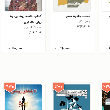
کتاب جاذبه صفر
کتاب داستان‌هایی به
وودی آلن
زبان نامادری
)
۴
(
۳٫۳
اسدالله امرایی
)
۴
(
۲٫۳
ت
۱۹۰,۰۰۰
ت
۵۰,۰۰۰
ت
٪۳۰
٪۳۰
٪۳