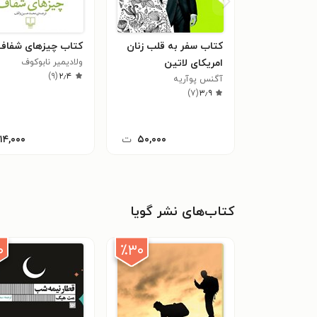
کتاب سفر به قلب زنان
کتاب چیزهای شفاف
امریکای لاتین
ولادیمیر نابوکوف
)
۹
(
۲٫۴
آگنس پوآریه
)
۷
(
۳٫۹
۵۰,۰۰۰
ت
۱۱۴,۰۰۰
کتاب‌های نشر گویا
۰
٪۳۰