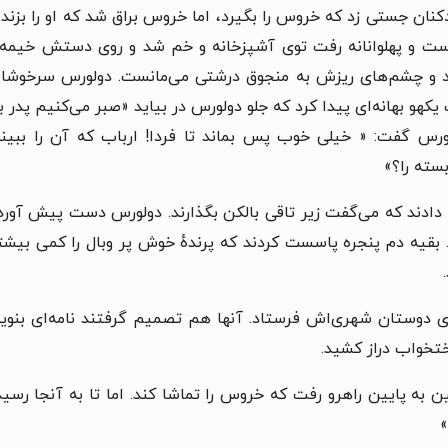
ن جستی زد که خروس را بگیرد، اما خروس براق شد که او را بزند و م
 و پهلوانانه رفت توی آشپزخانه و خم شد و روی دستش خیمه زد. 
 بود و چشم‌های ریزش به منجوق درشتی می‌مانست. دولورس سرخوشان
 یکهو بهانه‌ای پیدا کرد که جلو دولورس در بیاید «صبر می‌کنیم پدر بیا
 دولورس گفت: «‌ خیلی خوب پس بماند تا فردا! ارباب که آن را بب
بسته را؟»
ادند که می‌گفت زیر تاقی بالکن بگذارند. دولورس دست پیش آورد
بقیه دم پنجره پاسست کردند که پرندهٔ خوش پر وبال را کمی بیشت
ی دوستان شهری‌اش فرستاد. آنها هم تصمیم گرفتند نامه‌ای بنویسند
ختخواب دراز کشید.
ین به پایین راهرو رفت که خروس را تماشا کند. اما تا به آنجا 
‌