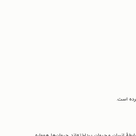
رده است.
طهٔ انسان و حیوان پرداخته‌اند. حیوان‌ها همواره