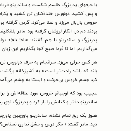
با حرفهای پدربزرگ طلسم شکست و ساندرینو فریادکنا
و پس کشید. دولورس خنده‌کنان تن کشید و یکراست
خروس بال‌بال می‌زد و تقلا می‌کرد. گردن گرفته
بودند دم در، انگار لرزشان گرفته بود. مادر بلاتکلیف
پدربزرگ و ساندرینو با هم گفتند: «بله!‌ بله!»‌
می‌گذاریم. اما تا فردا صبح کجا بگذاریم این زبان 
هر کس حرفی می‌زد. سرانجام به حرف دولورس تن د
بلند که باشد راحت‌تر است.» به
آشپزخانه برگشت. 
کرد جسم خروس بی‌حرکت و ایستا به چشم می‌آمد.
عجیب بود که لوچیانو خروس مورد علاقه‌اش را برا
ساندرینو دفتر و کتابش را باز کرد و پدربزرگ توی ر
هنوز یک ربع تمام نشده، ساندرینو پاورچین پاورچ
دید. مادر گفت: «‌ مگر درس و مشق نداری نسناس؟»