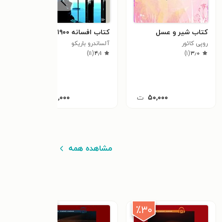
کتاب شیر و عسل
کتاب افسانه ۱۹۰۰
کتاب
روپی کائور
آلساندرو باریکو
جیمز
٫۰
)
۱۱
(
۴٫۱
)
۱
(
۳٫۰
۵۰,۰۰۰
ت
۵۰,۰۰۰
ت
مشاهده همه
٪۳۰
٪۳۰