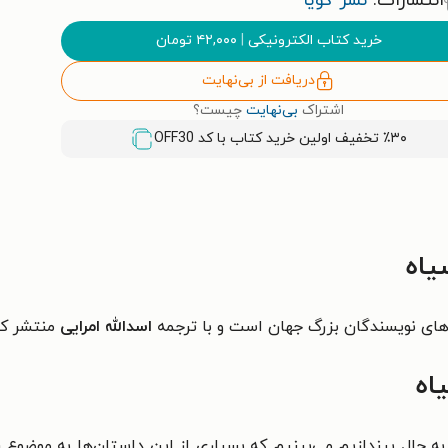
انتشارات:
نشر گویا
خرید کتاب الکترونیکی
|
۴۲,۰۰۰
تومان
دریافت از بی‌نهایت
اشتراک
بی‌نهایت
چیست؟
٪۳۰ تخفیف اولین خرید کتاب با کد
OFF30
یاه
های نویسندگان بزرگ جهان است و با ترجمه
اسدالله امرایی
منتشر ک
اه
ه حال بیندازیم می‌بینیم که بسیاری از این داستان‌ها به موضوع راب