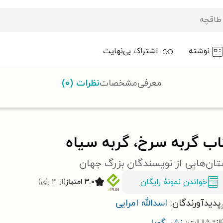
نوشته
اشتراک بی‌نهایت
معرفی
مشخصات
نظرات (۰)
ه
اب گربه سرخ، گربه سیاه
ان‌هایی از نویسندگان بزرگ جهان
خواندن نمونۀ رایگان
۳.۰ امتیاز
(از ۳ رأی)
پدیدآورندگان:
اسدالله امرایی